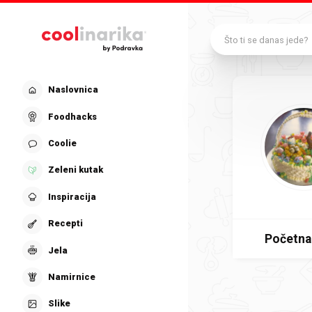
Preskoči na glavni sadržaj
Što ti se danas jede?
Naslovnica
Foodhacks
Coolie
Zeleni kutak
Inspiracija
Recepti
Početna
Jela
Namirnice
Slike