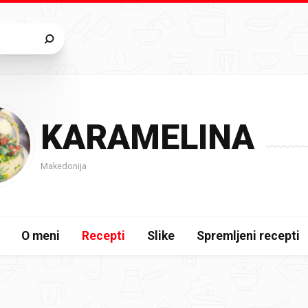
KARAMELINA
Makedonija
O meni
Recepti
Slike
Spremljeni recepti