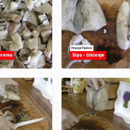
HrvojeTkalcic
iprema
Sipa - čišćenje