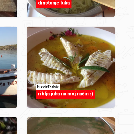
dinstanje luka
HrvojeTkalcic
riblja juha na moj način :)