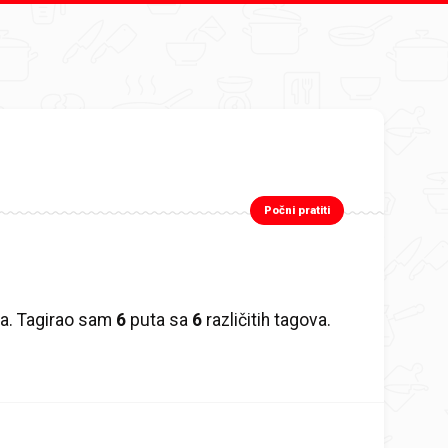
Počni pratiti
a. Tagirao sam
6
puta sa
6
različitih tagova.