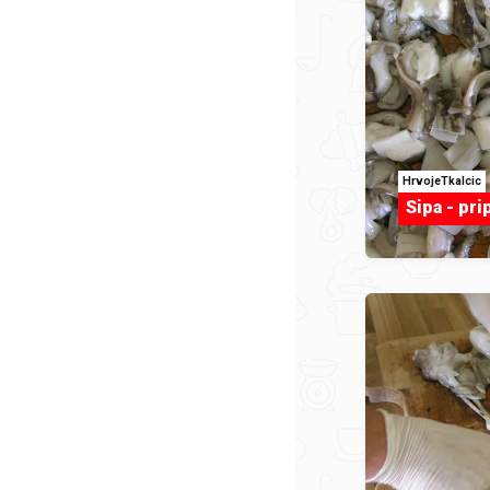
HrvojeTkalcic
Sipa - pr