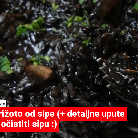
cic
rižoto od sipe (+ detaljne upute
očistiti sipu :)