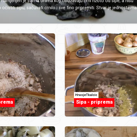
 namjenjen je svima onima koji obožavaju crni rižoto od sipe, a nisu
 očistiti sipu, sačuvati crnilo i sve fino pripremiti. Stvar je jednostavna
HrvojeTkalcic
iprema
Sipa - priprema