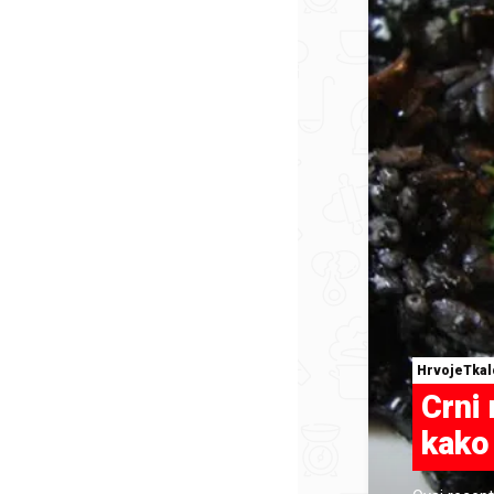
HrvojeTkal
Crni 
kako 