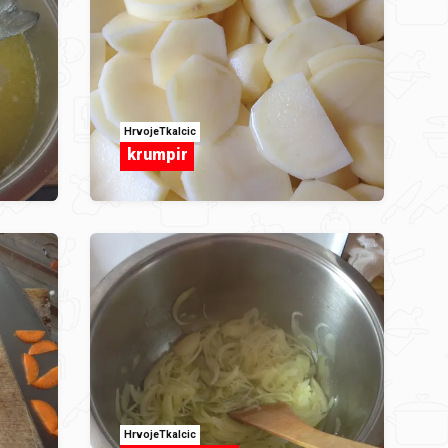
HrvojeTkalcic
krumpir
HrvojeTkalcic