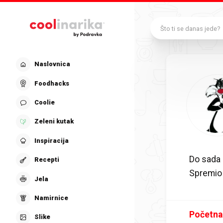
Preskoči na glavni sadržaj
Što ti se danas jede?
Naslovnica
Foodhacks
Coolie
Zeleni kutak
Inspiracija
Do sada
Recepti
Spremi
Jela
Namirnice
Početna
Slike