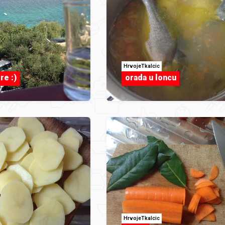
HrvojeTkalcic
re :)
orada u loncu
HrvojeTkalcic