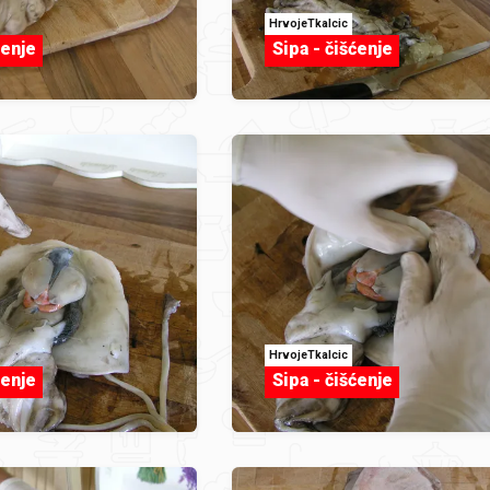
HrvojeTkalcic
ćenje
Sipa - čišćenje
HrvojeTkalcic
ćenje
Sipa - čišćenje