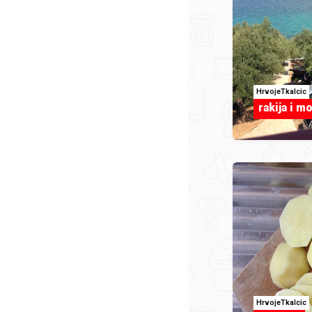
HrvojeTkalcic
rakija i mo
HrvojeTkalcic