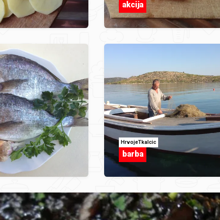
akcija
HrvojeTkalcic
barba