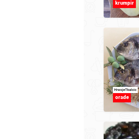
krumpir
HrvojeTkalcic
orade