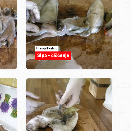
HrvojeTkalcic
Sipa - čišćenje