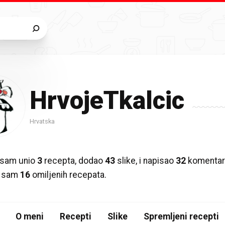
HrvojeTkalcic
Hrvatska
 sam unio
3
recepta, dodao
43
slike, i napisao
32
komentar
o sam
16
omiljenih recepata.
O meni
Recepti
Slike
Spremljeni recepti