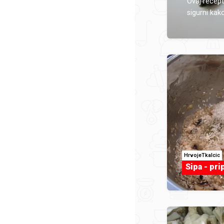
Ovaj recept
sigurni kako
HrvojeTkalcic
Sipa - pr