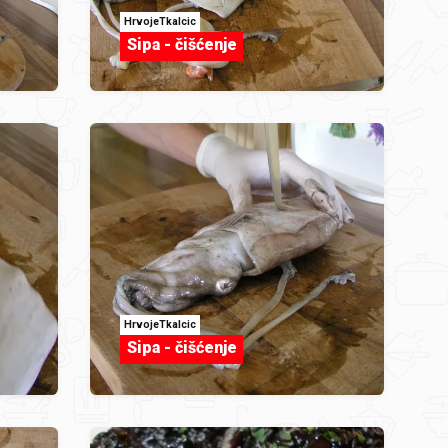
HrvojeTkalcic
Sipa - čišćenje
HrvojeTkalcic
Sipa - čišćenje