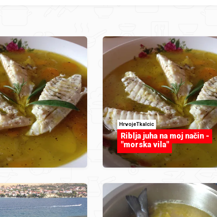
HrvojeTkalcic
Riblja juha na moj način -
"morska vila"