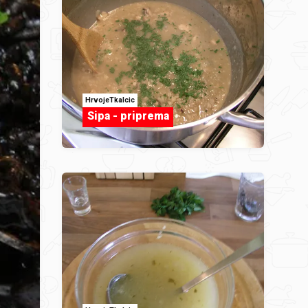
HrvojeTkalcic
Sipa - priprema