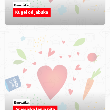
Ermozika
Kugel od jabuka
Ermozika
Americka lenja pita