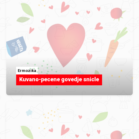
Ermozika
Kuvano-pecene govedje snicle