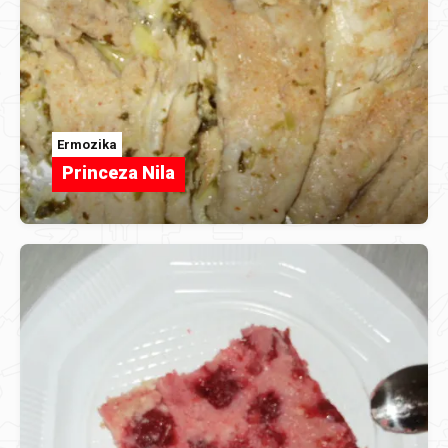
Ermozika
Princeza Nila