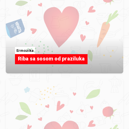
Ermozika
Riba sa sosom od praziluka