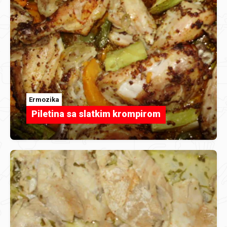
Ermozika
Piletina sa slatkim krompirom