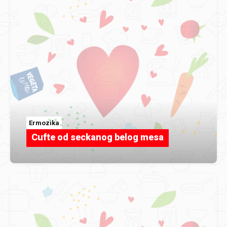
Ermozika
Cufte od seckanog belog mesa