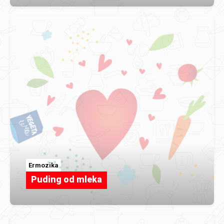
Ermozika
Puding od mleka