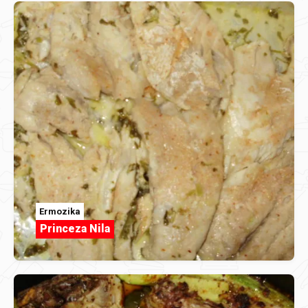
Ermozika
Princeza Nila