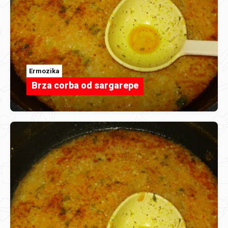
Ermozika
Brza corba od sargarepe