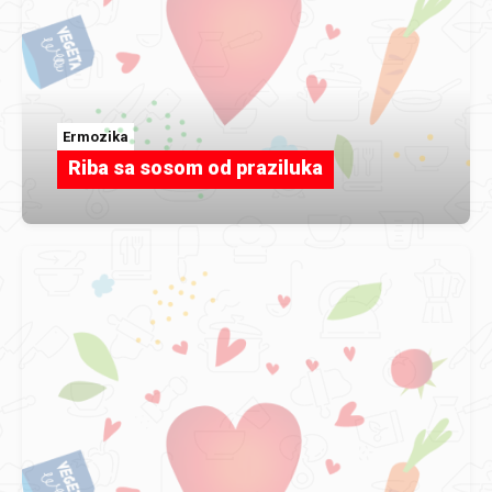
Ermozika
Riba sa sosom od praziluka