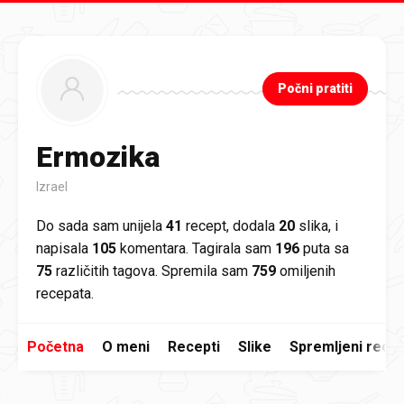
Preskoči na glavni sadržaj
Počni pratiti
Ermozika
Izrael
Do sada sam unijela
41
recept, dodala
20
slika, i
napisala
105
komentara. Tagirala sam
196
puta sa
75
različitih tagova. Spremila sam
759
omiljenih
recepata.
Početna
O meni
Recepti
Slike
Spremljeni recep