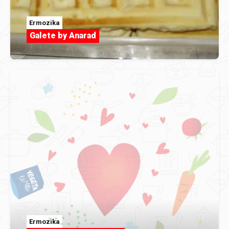
Ermozika
Galete by Anarad
Ermozika