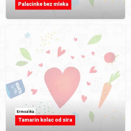
Palacinke bez mleka
Ermozika
Tamarin kolac od sira