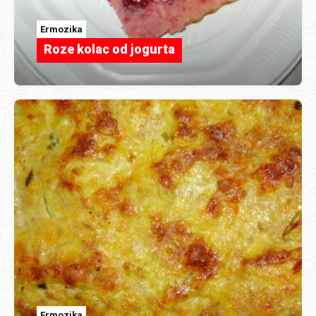
Ermozika
Roze kolac od jogurta
Ermozika