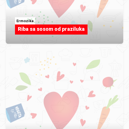
Ermozika
Riba sa sosom od praziluka