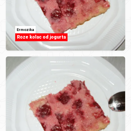
Ermozika
Roze kolac od jogurta