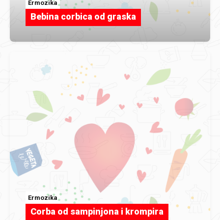
Ermozika
Bebina corbica od graska
Ermozika
Corba od sampinjona i krompira