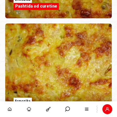
Pashtida od curetine
Ermozika
Pashtida od curetine