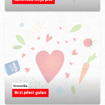
Ermozika
Brzi pileci gulas