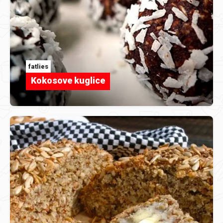
fatlies
Kokosove kuglice