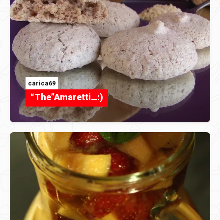
carica69
“The”Amaretti…:)