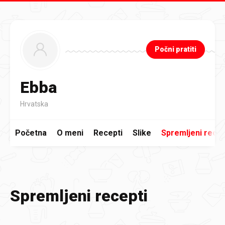
Preskoči na glavni sadržaj
Počni pratiti
Ebba
Hrvatska
Početna
O meni
Recepti
Slike
Spremljeni recep
Spremljeni recepti