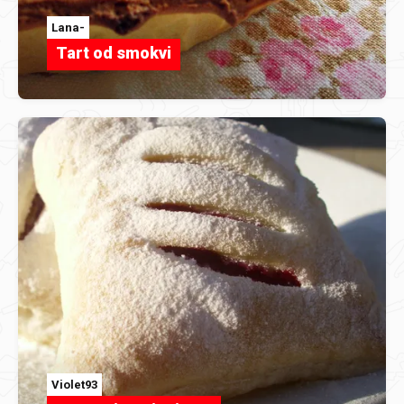
Lana-
Tart od smokvi
Violet93