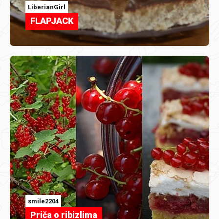
LiberianGirl
FLAPJACK
smile2204
Priča o ribizlima