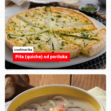
coolinarika
Pita (quiche) od poriluka