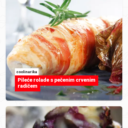
coolinarika
Pileće rolade s pečenim crvenim
radičem