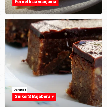
Fornetti sa visnjama
Dara666
SnikerS BajaDera ♥