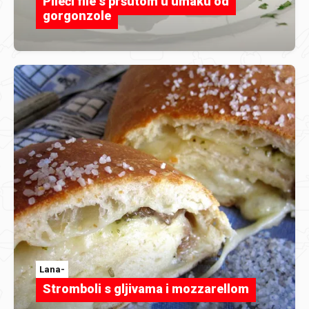
Pileći file s pršutom u umaku od
gorgonzole
Lana-
Stromboli s gljivama i mozzarellom