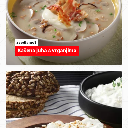
zsedlanic1
Kašena juha s vrganjima