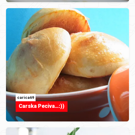
carica69
Carska Peciva…:))