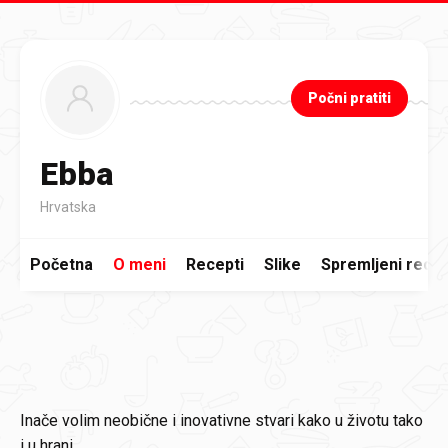
Preskoči na glavni sadržaj
Počni pratiti
Ebba
Hrvatska
Početna
O meni
Recepti
Slike
Spremljeni recep
Inače volim neobične i inovativne stvari kako u životu tako
i u hrani.