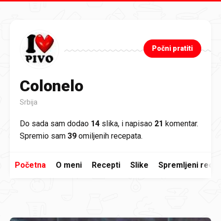
Preskoči na glavni sadržaj
Počni pratiti
Colonelo
Srbija
Do sada sam dodao
14
slika, i napisao
21
komentar.
Spremio sam
39
omiljenih recepata.
Početna
O meni
Recepti
Slike
Spremljeni recep