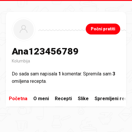
Preskoči na glavni sadržaj
Počni pratiti
Ana123456789
Kolumbija
Do sada sam napisala
1
komentar. Spremila sam
3
omiljena recepta.
Početna
O meni
Recepti
Slike
Spremljeni recep