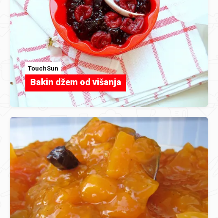
TouchSun
Bakin džem od višanja