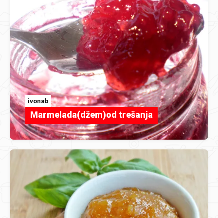
ivonab
Marmelada(džem)od trešanja