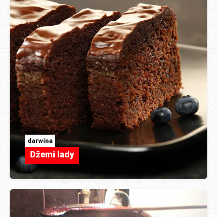
darwina
Džemi lady