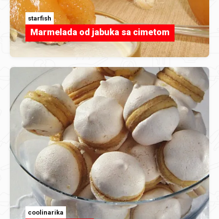
starfish
Marmelada od jabuka sa cimetom
coolinarika