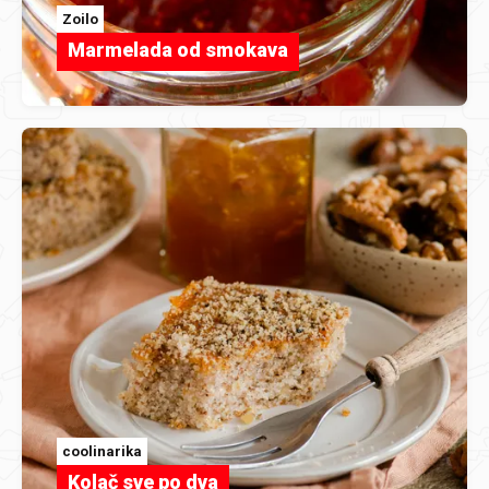
Zoilo
Marmelada od smokava
coolinarika
Kolač sve po dva