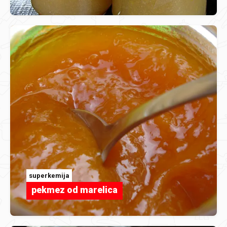
superkemija
pekmez od marelica