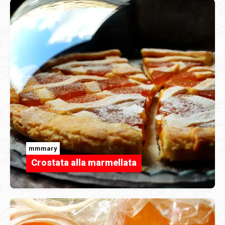
mmmary
Crostata alla marmellata