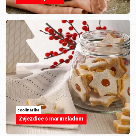
coolinarika
Zvjezdice s marmeladom