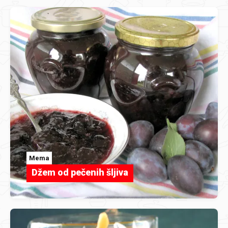
Mema
Džem od pečenih šljiva