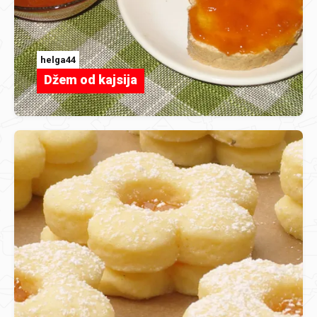
helga44
Džem od kajsija