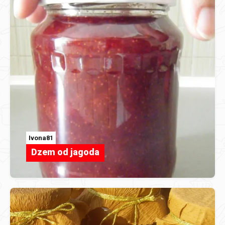
Ivona81
Dzem od jagoda