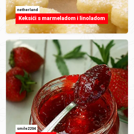
netherland
Keksići s marmeladom i linoladom
smile2204