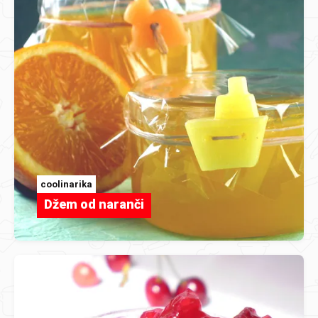
coolinarika
Džem od naranči