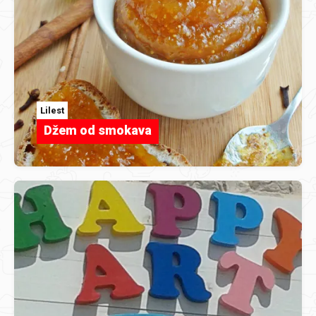
Lilest
Džem od smokava