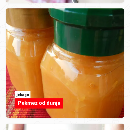
jekago
Pekmez od dunja