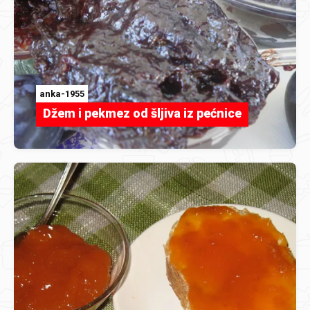
anka-1955
Džem i pekmez od šljiva iz pećnice