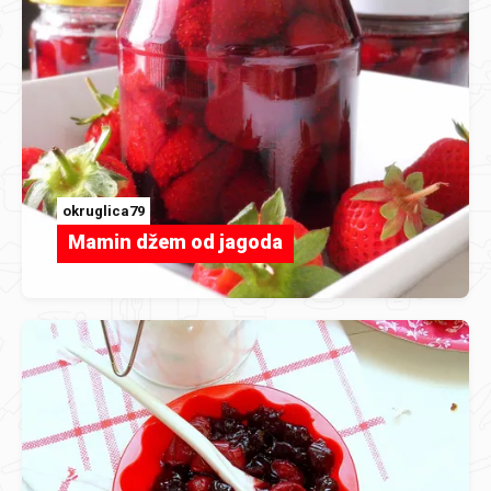
okruglica79
Mamin džem od jagoda