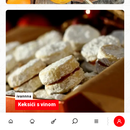
ivannna
Keksići s vinom