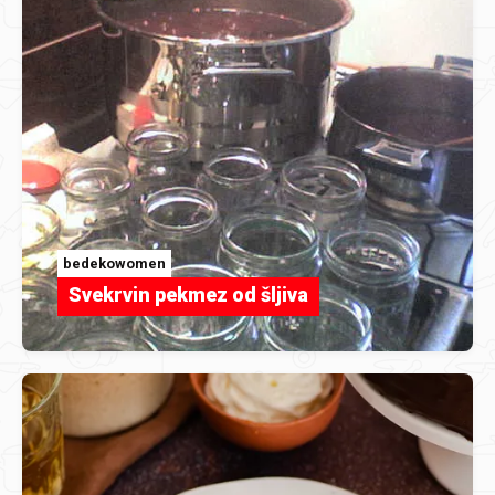
bedekowomen
Svekrvin pekmez od šljiva