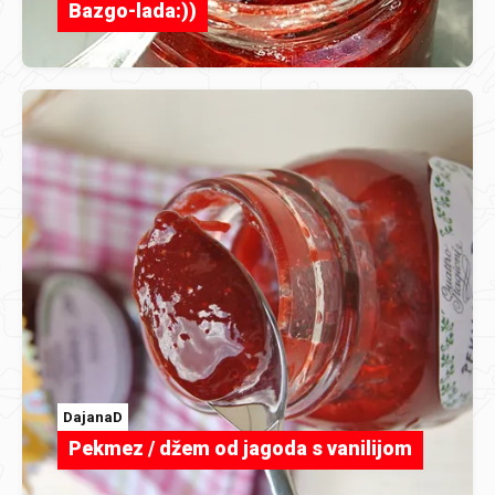
Bazgo-lada:))
DajanaD
Pekmez / džem od jagoda s vanilijom