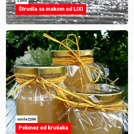
Zoilo
Štrudla sa makom od LIXI
smile2204
Pekmez od krušaka