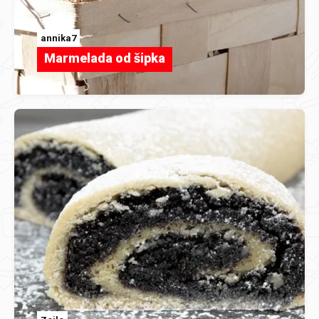
annika7
Marmelada od šipka