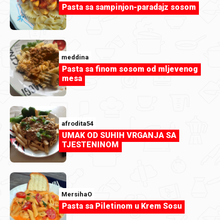
Pasta sa sampinjon-paradajz sosom
duka73
Još slatkiša.jpg
meddina
Pasta sa finom sosom od mljevenog
mesa
afrodita54
UMAK OD SUHIH VRGANJA SA
TJESTENINOM
MersihaO
Pasta sa Piletinom u Krem Sosu