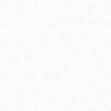
CrispierScarf97
1000013003.jpg