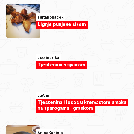
editabohacek
Lignje punjene sirom
renchi65
Tikvice.jpg
coolinarika
Tjestenina s ajvarom
LuAnn
Tjestenina i losos u kremastom umaku
sa sparogama i graskom
AninaKuhinja