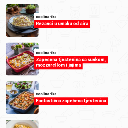
coolinarika
Rezanci u umaku od sira
coolinarika
Zapečena tjestenina sa šunkom,
mozzarellom i jajima
coolinarika
Fantastična zapečena tjestenina
deluxlux
Prva/posljednja