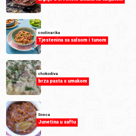
coolinarika
Tjestenina sa salsom i tunom
editabohacek
chokodiva
Riža sa malim okruglicama by
brza pasta s umakom
Meddina.jfif.jpg
Sneca
Junetina u saftu