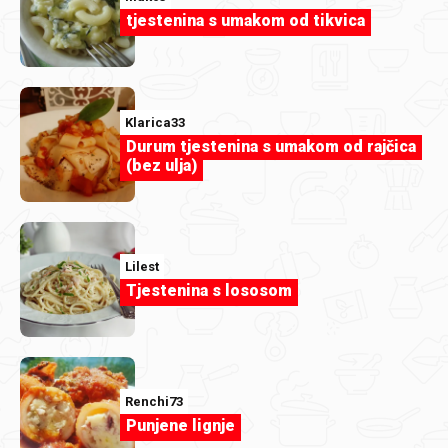
tjestenina s umakom od tikvica
Klarica33
Durum tjestenina s umakom od rajčica
(bez ulja)
Lilest
Tjestenina s lososom
djegica
13761.jpg
Renchi73
Punjene lignje