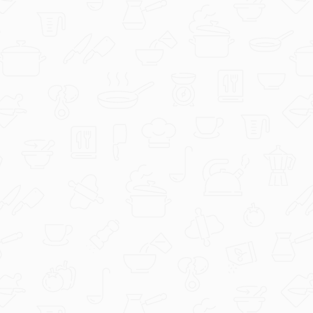
CrispierScarf97
1000013000.jpg