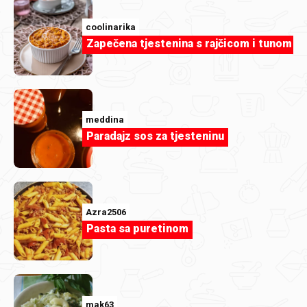
coolinarika
Zapečena tjestenina s rajčicom i tunom
meddina
Paradajz sos za tjesteninu
Azra2506
Pasta sa puretinom
josipa-mikleus
Torta sa štrumfovima.jpg
mak63