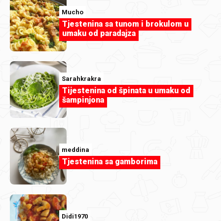
Mucho
Tjestenina sa tunom i brokulom u
umaku od paradajza
marijadj
Za moju fruit kolekciju....jpg
Sarahkrakra
Tijestenina od špinata u umaku od
šampinjona
meddina
Tjestenina sa gamborima
Didi1970