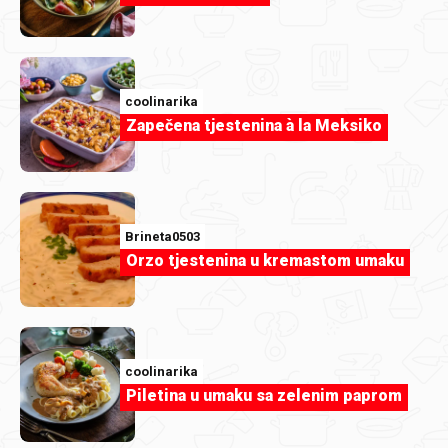
coolinarika
Zapečena tjestenina à la Meksiko
Hercegovac2714
1000177391.jpg
Brineta0503
Orzo tjestenina u kremastom umaku
coolinarika
Piletina u umaku sa zelenim paprom