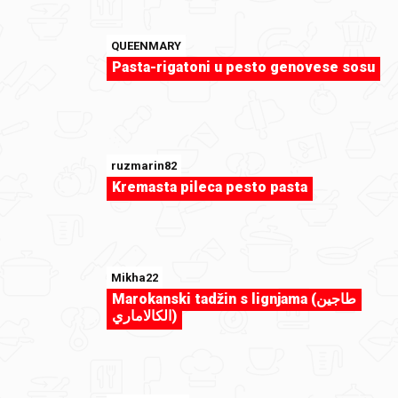
QUEENMARY
Pasta-rigatoni u pesto genovese sosu
ruzmarin82
Kremasta pileca pesto pasta
Mikha22
duka73
Marokanski tadžin s lignjama (طاجين
Divan dan.jpg
الكالاماري)