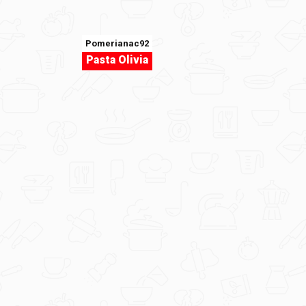
Pomerianac92
Pasta Olivia
CrispierScarf97
1000013002.jpg