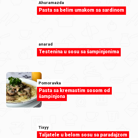
Ahuramazda
Pasta sa belim umakom sa sardinom
anarad
Testenina u sosu sa šampinjonima
luckyivy
Pomoravka
Torta od mrkve.jpg
Pasta sa kremastim sosom od
šampinjona
Tixyy
Taljatele u belom sosu sa paradajzom