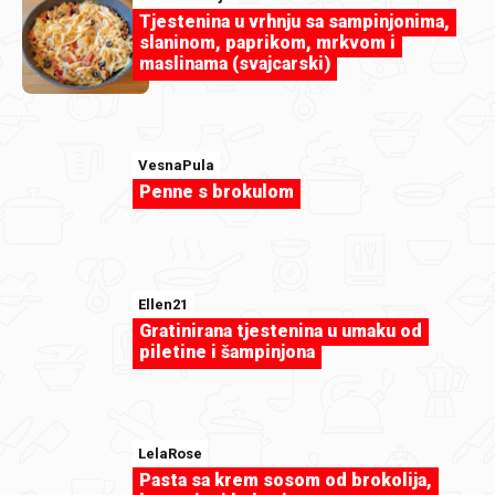
Tjestenina u vrhnju sa sampinjonima,
slaninom, paprikom, mrkvom i
maslinama (svajcarski)
VesnaPula
Penne s brokulom
Ellen21
Gratinirana tjestenina u umaku od
piletine i šampinjona
renchi65
Tjestenina sa tikvicama.jpg
LelaRose
Pasta sa krem sosom od brokolija,