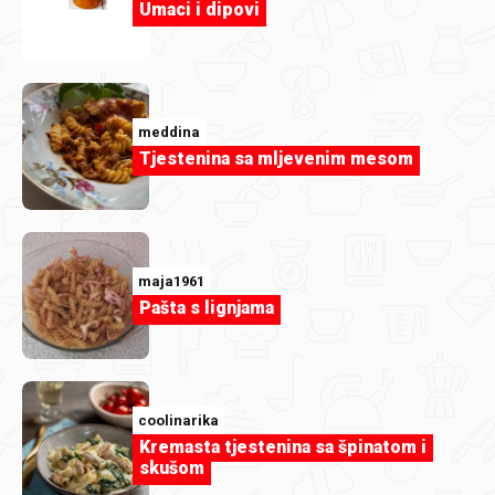
Umaci i dipovi
meddina
Tjestenina sa mljevenim mesom
maja1961
Pašta s lignjama
coolinarika
Kremasta tjestenina sa špinatom i
skušom