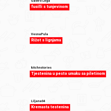
Gastro Lega
duka73
fusilli s tunjevinom
Kanapei.jpg
VesnaPula
Rižot s lignjama
kitchnstories
Tjestenina u pesto umaku sa piletinom
Liljana04
duka73
Kremasta testenina
Slatkiš.jpg