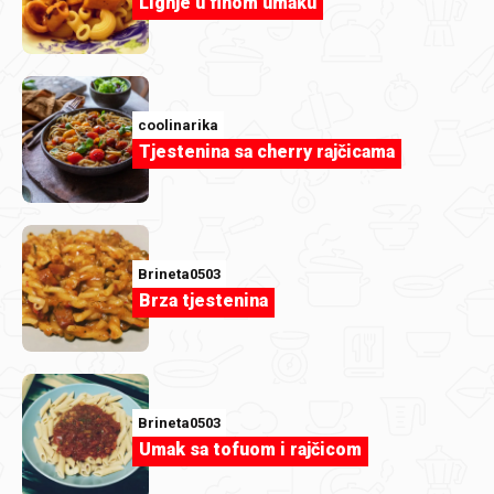
Lignje u finom umaku
mimi555
coolinarika
Mokri kolač-Evichen123.jpg
Tjestenina sa cherry rajčicama
Brineta0503
Brza tjestenina
Brineta0503
Umak sa tofuom i rajčicom