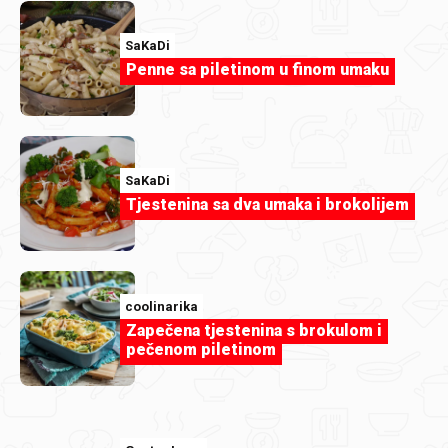
SaKaDi
Penne sa piletinom u finom umaku
dusa79
Bread and Butter Pudding.jpg
SaKaDi
Tjestenina sa dva umaka i brokolijem
coolinarika
Zapečena tjestenina s brokulom i
pečenom piletinom