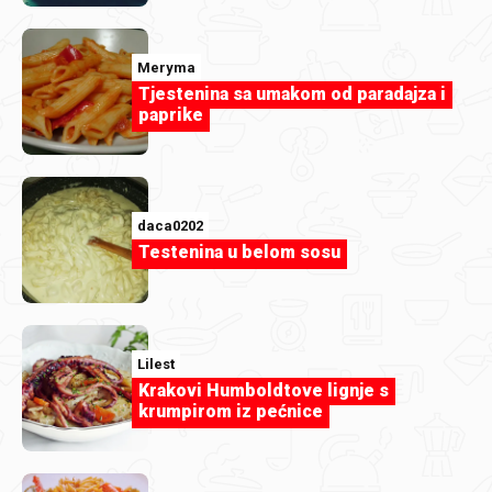
mimi555
Meryma
Salata od zelja i krastavaca-Mimi555.jpg
Tjestenina sa umakom od paradajza i
paprike
daca0202
Testenina u belom sosu
Lilest
Krakovi Humboldtove lignje s
krumpirom iz pećnice
duka73