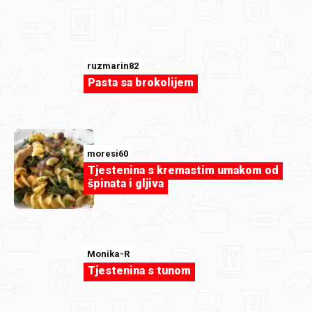
ruzmarin82
Pasta sa brokolijem
moresi60
Tjestenina s kremastim umakom od
špinata i gljiva
Monika-R
duka73
Tjestenina s tunom
Čizkejk .jpg