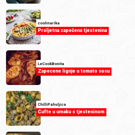
coolinarika
Proljetna zapečena tjestenina
GaLaRi
IMG_2025.jpeg
LeCookBonita
Zapecene lignje u tomato sosu
ChilliPahuljica
Ćufte u umaku s tjesteninom