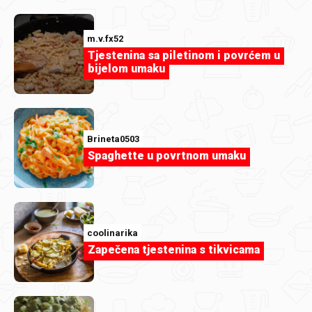
m.v.fx52
Tjestenina sa piletinom i povrćem u
bijelom umaku
Brineta0503
Ivona81
Spaghette u povrtnom umaku
Panzanella.jpg
coolinarika
Zapečena tjestenina s tikvicama