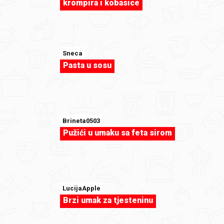
krompira i kobasice
Sneca
Pasta u sosu
Brineta0503
Pužići u umaku sa feta sirom
renchi65
Tjestenina sa tikvicama.jpg
LucijaApple
Brzi umak za tjesteninu