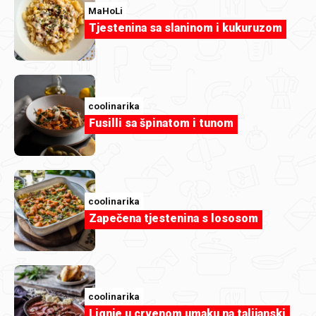
MaHoLi
Tjestenina sa slaninom i kukuruzom
coolinarika
Fusilli sa špinatom i tunom
coolinarika
Aurora Gudlin
Zapečena tjestenina s lososom
1000060494.jpg
coolinarika
Lignje u crvenom umaku na talijanski