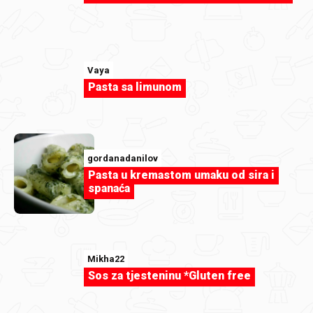
Vaya
Pasta sa limunom
editabohacek
gordanadanilov
Američke šnicle by DUKA11.jfif.jpg
Pasta u kremastom umaku od sira i
spanaća
Mikha22
Sos za tjesteninu *Gluten free