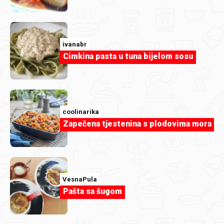
ivanabr
Cimkina pasta u tuna bijelom sosu
coolinarika
Zapečena tjestenina s plodovima mora
VesnaPula
Pašta sa šugom