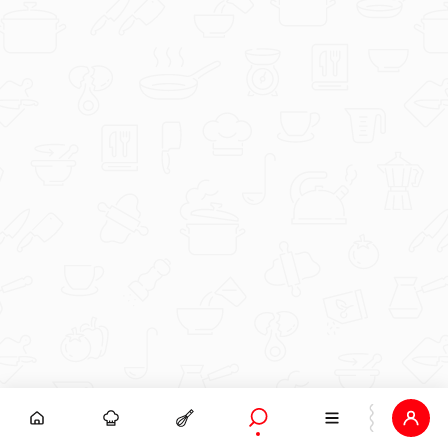
CrispierScarf97
1000012998.jpg