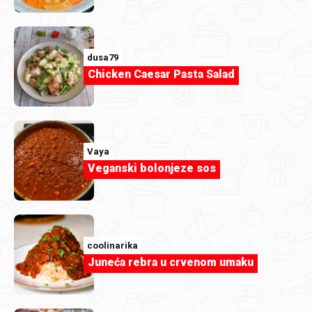
duka73
Za divan dan.jpg
dusa79
Chicken Caesar Pasta Salad
Vaya
Veganski bolonjeze sos
coolinarika
Juneća rebra u crvenom umaku
gastrojazz
1000132009.jpg