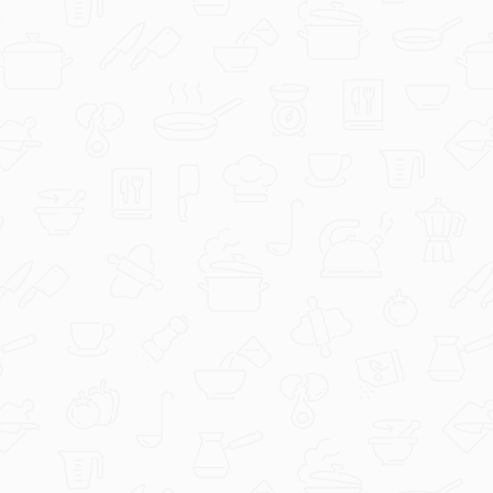
CrispierScarf97
1000012999.jpg