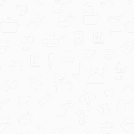
Druge web stranice
Druge web stranice kojima se može pristupiti putem ove
web stranice imaju vlastite izjave o povjerljivosti i
prikupljanju podataka te načine njihovog korištenja i
objavljivanja.
GRUPA PODRAVKA nije odgovorna za načine i uvjete rada
trećih strana.
GRUPA PODRAVKA prikuplja i obrađuje osobne podatke
putem interakcija korisnika na društvenim mrežama kao
što su Facebook, Instagram, LinkedIn i YouTube. GRUPA
PODRAVKA odnosno odgovorne osobe imenovane od
strane GRUPE PODRAVKA imaju uvid u poruke i/ili objave
na spomenutim društvenim mrežama, međutim osobne