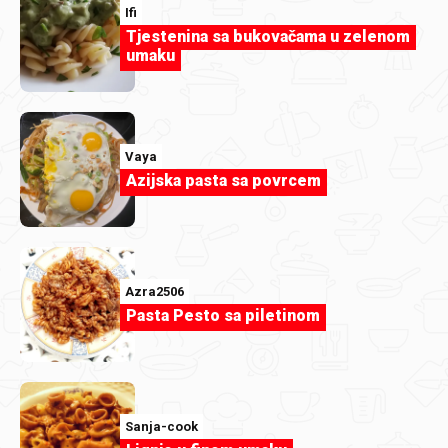
Ifi
mreža
prikupljamo podatke koje ste nam ostavili
Tjestenina sa bukovačama u zelenom
dostupnima prilikom postavljanja upita ili zahtjeva,
umaku
g) kada sudjelujete
u našim nagradnim igrama
obrađivat
ćemo podatke ovisno o vrsti nagradne igre, a o čemu
ćemo vas dodatno obavijestiti u samim pravilima nagradne
Vaya
igre. Podatci koji se mogu obrađivati su primjerice ime,
Azijska pasta sa povrcem
prezime, adresa za slanje nagrade, broj telefona…
h) kada ispunjavate
anketu zadovoljstva
obrađujemo
podatak kao što je vaša IP adresa,
Azra2506
Pasta Pesto sa piletinom
i) kada nam postavite bilo kakav
upit vezan uz našu
ponudu
obradit ćemo vaše kontakte i/ili druge podatke
koje nam dostavljate prilikom slanja upita,
j) ako želite poslati
otvorenu zamolbu za posao
obradit
Sanja-cook
ćemo podatke kao što je vaše ime, prezime, dob, zvanje,