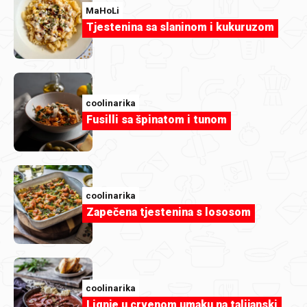
GRUPA PODRAVKA kao pružatelj usluga web stranice
MaHoLi
zauzima se za zaštitu privatnosti osobnih podataka.
Tjestenina sa slaninom i kukuruzom
Ako nas želite kontaktirati u vezi ovih pravila ili u vezi
vaših osobnih podataka, molimo vas da koristite sljedeće
kontakt podatke:
coolinarika
Fusilli sa špinatom i tunom
PODRAVKA d.d.
Ulica Ante Starčevića 32
48 000 Koprivnica
coolinarika
Zapečena tjestenina s lososom
Službenika za zaštitu podataka možete dobiti na:
dpo@podravka.hr
Kako i kada prikupljamo vaše osobne podatke?
coolinarika
Lignje u crvenom umaku na talijanski
Vaše osobne podatke prikupljamo kada je to potrebno za