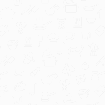
podatke prikupljene putem istih, osobito one sadržane u
porukama, GRUPA PODRAVKA ne pohranjuje te dodatno ne
obrađuje osim u svrhe navedene u ovim Pravilima.
GRUPA PODRAVKA koristi poslovni profil koristeći usluge
Facebook-a, YouTube-a, LinkedIn-a i Instagram-a, a o
njihovim Pravilima privatnosti odnosno izjavama o
povjerljivosti kao i o načinu na koji oni koriste vaše osobne
podatke možete pogledati na:
FACEBOOK ONLINE
https://www.facebook.com/policy.php
YOUTUBE ONLINE
https://help.instagram.com/519522125107875