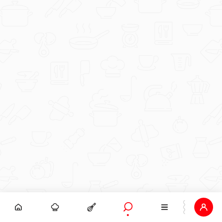
U slučaju da imate pitanja vezano uz prikupljanje i obradu
podataka od strane Facebook-a, YouTube-a, LinkedIn-a
i/ili Instagram-a ili želite ostvariti neko od svojih prava
zajamčenih Općom uredbom o zaštiti podataka
kontaktirajte:
ZA FACEBOOK
META PLATFORMS IRELAND LIMITED, Merrion Road,
Dublin 4, D04 X2K5, Ireland
Kontakt službenika za zaštitu podataka:
https://hr-
hr.facebook.com/policy.php
https://www.facebook.com/help
Ukoliko niste zadovoljni načinom na koji se prikupljaju i
obrađuju vaši osobni podaci, možete se obratiti vodećem
nadzornom tijelu Facebooka, Irskom povjereniku za zaštitu
podataka ili Agenciji za zaštitu osobnih podataka