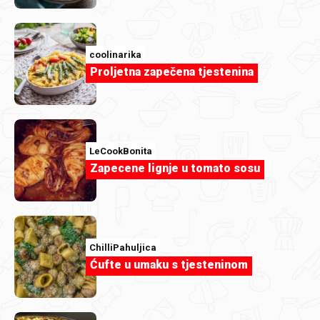
akcija) ili
kako bismo izvršili svoje obveze
koje
proizlaze iz važećih propisa Republike Hrvatske.
coolinarika
Ako se obrada temelji na vašoj privoli, imate pravo
u bilo
Proljetna zapečena tjestenina
kojem trenutku povući privolu
. O povlačenju privole
potrebno je obavijestiti voditelja obrade na e-mail:
dpo@podravka.hr ili na adresu PODRAVKA d.d, Ulica Ante
Starčevića 32, 48 000 Koprivnica s naznakom ˝n/r
službenika za zaštitu podataka. Takvo povlačenje neće
LeCookBonita
Zapecene lignje u tomato sosu
utjecati na zakonitost obrade na temelju privole prije
njezina povlačenja.
Molimo vas da obratite pažnju na obvezan obim podataka
koji vas tražimo jer u slučaju da ne pružite tražene
ChilliPahuljica
informacije koje su određene kao obvezne da bi izvršili za
Ćufte u umaku s tjesteninom
vas traženu ili očekivanu aktivnost, nažalost, neće vam biti
dopušteno uključivanje u istu, bez traženih podataka
aktivnost neće biti tehnički provediva.