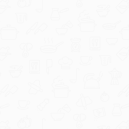
možete u svakom trenu izmijeniti u svojem Podravka
korisničkom računu.
Kolačići
Kako bi održavali web stranicu i osigurali da njezine
funkcionalnosti budu na očekivanoj razini GRUPA
PODRAVKA koristi tehnologiju poznatu kao "kolačići".
Kolačići su male datoteke koje šaljemo na vaše računalo i
možemo im kasnije pristupiti. Oni mogu biti privremeni ili
trajni. Zahvaljujući kolačićima možete bez poteškoća
pretraživati naše stranice. Kolačići nam pokazuju ono što
zanima vas i druge posjetitelje naše web stranice, što nam
pomaže da ju poboljšamo.
Više o kolačićima pročitajte u Pravilima o korištenju
kolačića.