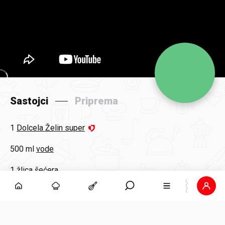
Sastojci
Priprema
1
Dolcela Želin super
500 ml
vode
1 žlica
šećera
1
Dolcela Bourbon vanilija šećer
2 žlice
instant kave