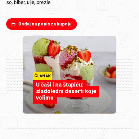
so, biber, ulje, prezle
Dodaj na popis za kupnju
ČLANAK
U čaši i na štapiću:
sladoledni deserti koje
volimo