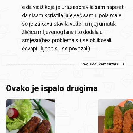
e da vidiš koja je ura,zaboravila sam napisati
da nisam koristila jaje,već sam u pola male
šolje za kavu stavila vode i u njoj umutila
žličicu mljevenog lana i to dodala u
smjesu(bez problema su se oblikovali
čevapi i lijepo su se povezali)
Pogledaj komentare
Ovako je ispalo drugima