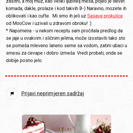
zasitni, a moj muz, kao veliki ljubitelj mesa, pojeo je devet
komada, dakle, prolaze i kod takvih B-) Naravno, mozete ih
oblikovati i kao cufte. Mi smo ih jeli uz
Sasave prokulice
od MooCow i uzivali u zdravom obroku! :)
* Napomena - u nekom receptu sam pročitala predlog da
se jaje u ovakvim i sličnim jelima, može izostaviti tako sto
se pomeša mleveno laneno seme sa vodom, zatim ubaci u
smesu za ćevape i dobro izmeša. Vredi probati, onda se
dobije posno jelo.
Prijavi neprimjeren sadržaj