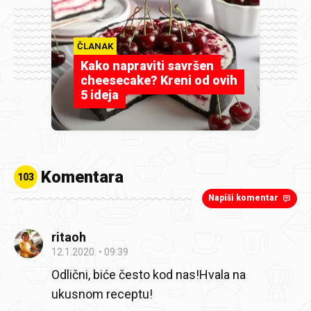
ČLANAK
Kako napraviti savršen
cheesecake? Kreni od ovih
5 ideja
Komentara
103
Napiši komentar
ritaoh
12.1.2020.
09:39
Odlični, biće često kod nas!Hvala na
ukusnom receptu!