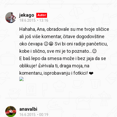
jekago
Autor
18.6.2015.
13:16
Hahaha, Ana, obradovale su me tvoje sličice
ali još više komentar, čitave dogodovštine
oko ćevapa 😉😁 Svi bi oni radije pančeticu,
kobe i slično, sve mi je to poznato...😉
E baš lepo da smesa može i bez jaja da se
oblikuje! 👍Hvala ti, draga moja, na
komentaru, isprobavanju i fotkici! ❤️
anavalbi
16.6.2015.
00:19