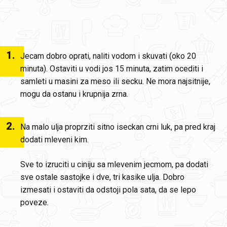
1
.
Jecam dobro oprati, naliti vodom i skuvati (oko 20
minuta). Ostaviti u vodi jos 15 minuta, zatim ocediti i
samleti u masini za meso ili secku. Ne mora najsitnije,
mogu da ostanu i krupnija zrna.
2
.
Na malo ulja proprziti sitno iseckan crni luk, pa pred kraj
dodati mleveni kim.
Sve to izruciti u ciniju sa mlevenim jecmom, pa dodati
sve ostale sastojke i dve, tri kasike ulja. Dobro
izmesati i ostaviti da odstoji pola sata, da se lepo
poveze.