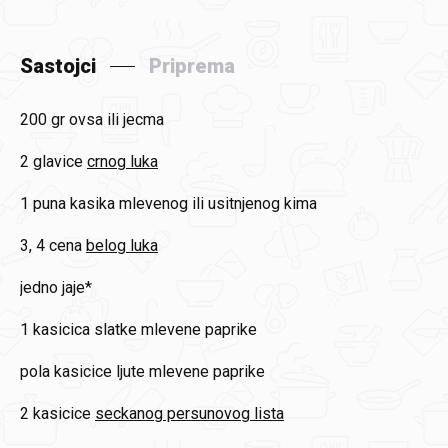
Sastojci
Priprema
200 gr
ovsa ili jecma
2 glavice
crnog luka
1 puna kasika
mlevenog ili usitnjenog kima
3, 4 cena
belog luka
jedno
jaje*
1 kasicica
slatke mlevene paprike
pola kasicice
ljute mlevene paprike
2 kasicice
seckanog persunovog lista