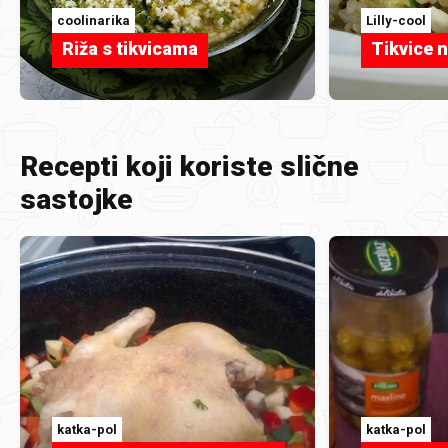
coolinarika
Lilly-cool
Riža s tikvicama
Tikvice 
Recepti koji koriste slične
sastojke
katka-pol
katka-pol