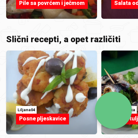
Pile sa povrćem i ječmom
Salata o
Slični recepti, a opet različiti
Liljana04
coolinarika
Posne pljeskavice
Zamotulj