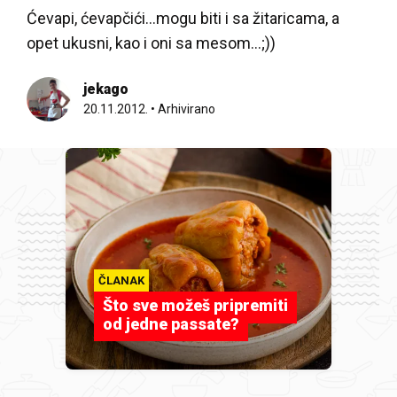
Ćevapi, ćevapčići...mogu biti i sa žitaricama, a
opet ukusni, kao i oni sa mesom...;))
jekago
20.11.2012.
•
Arhivirano
ČLANAK
Što sve možeš pripremiti
od jedne passate?