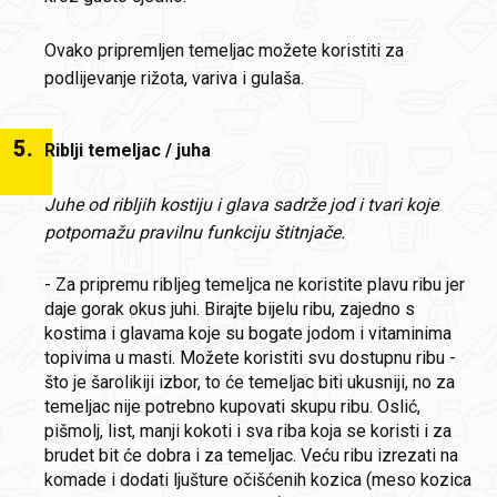
Ovako pripremljen temeljac možete koristiti za
podlijevanje rižota, variva i gulaša.
5
.
Riblji temeljac / juha
Juhe od ribljih kostiju i glava sadrže jod i tvari koje
potpomažu pravilnu funkciju štitnjače.
- Za pripremu ribljeg temeljca ne koristite plavu ribu jer
daje gorak okus juhi. Birajte bijelu ribu, zajedno s
kostima i glavama koje su bogate jodom i vitaminima
topivima u masti. Možete koristiti svu dostupnu ribu -
što je šarolikiji izbor, to će temeljac biti ukusniji, no za
temeljac nije potrebno kupovati skupu ribu. Oslić,
pišmolj, list, manji kokoti i sva riba koja se koristi i za
brudet bit će dobra i za temeljac. Veću ribu izrezati na
komade i dodati ljušture očišćenih kozica (meso kozica