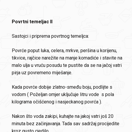
Povrtni temeljac II
Sastojci i priprema povrtnog temeljca:
Povrće poput luka, celera, mrkve, peršina u korijenu,
tikvice, rajčice narežite na manje komadiće i stavite na
malo ulja u vruću posudu te pustite da se na jačoj vatri
pirja uz povremeno miješanje.
Kada povrće dobije zlatno-smeđu boju, podlijte s
vodom ( Poželjan omjer uključuje litru vode s pola
kilograma očišćenog i nasjeckanog povrća ).
Nakon što voda zakipi, kuhajte na jakoj vatri još 20
minuta bez začinjavanja. Tada sav sadržaj procijedite
kroz gusto cjedilo.