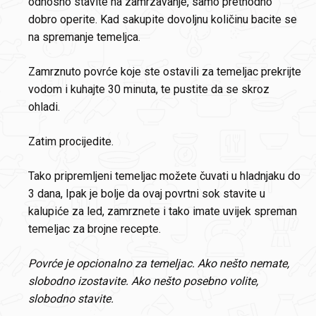
odnosno stavite na zamrzavanje, samo prethodno
dobro operite. Kad sakupite dovoljnu količinu bacite se
na spremanje temeljca.
Zamrznuto povrće koje ste ostavili za temeljac prekrijte
vodom i kuhajte 30 minuta, te pustite da se skroz
ohladi.
Zatim procijedite.
Tako pripremljeni temeljac možete čuvati u hladnjaku do
3 dana, Ipak je bolje da ovaj povrtni sok stavite u
kalupiće za led, zamrznete i tako imate uvijek spreman
temeljac za brojne recepte.
Povrće je opcionalno za temeljac. Ako nešto nemate,
slobodno izostavite. Ako nešto posebno volite,
slobodno stavite.