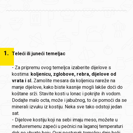
1
.
Teleći ili juneći temeljac
- Za pripremu ovog temeljca izaberite dijelove s
kostima:
koljenicu, zglobove, rebra, dijelove od
vrata i sl.
Zamolite mesara da koljenicu nareže na
manje dijelove, kako biste kasnije mogli lakše doći do
koštane srži. Stavite kosti u lonac i pokrijte ih vodom.
Dodajte malo octa, može i jabučnog, to će pomoći da se
minerali izvuku iz kostiju. Neka sve tako odstoji jedan
sat.
- Dijelove kostiju koji na sebi imaju meso, možete u
međuvremenu zapeći u pećnici na laganoj temperaturi
dok ne uhvate boju. Ovaj postupak temeljcu daje bolji