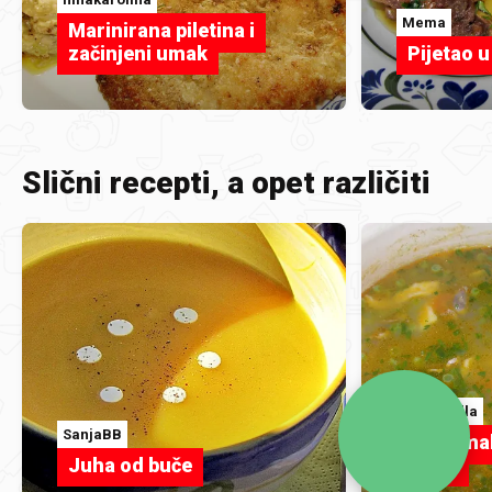
Mema
Marinirana piletina i
začinjeni umak
Pijetao 
Slični recepti, a opet različiti
Coccinella
SanjaBB
Ajngemah
Juha od buče
način