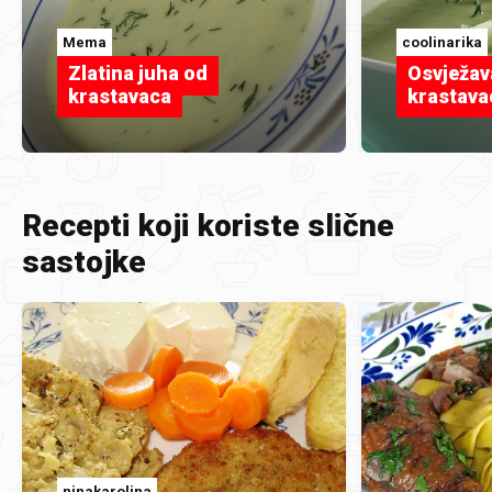
Mema
coolinarika
Zlatina juha od
Osvježav
krastavaca
krastava
Recepti koji koriste slične
sastojke
ninakarolina