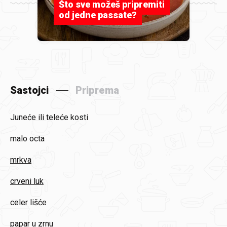
Što sve možeš pripremiti
od jedne passate?
Sastojci
Priprema
Juneće ili teleće kosti
malo octa
mrkva
crveni luk
celer lišće
papar u zrnu