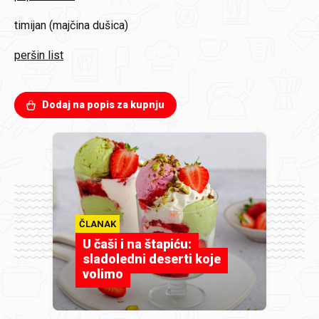
timijan (majčina dušica)
peršin list
Dodaj na popis za kupnju
ČLANAK
U čaši i na štapiću:
sladoledni deserti koje
volimo