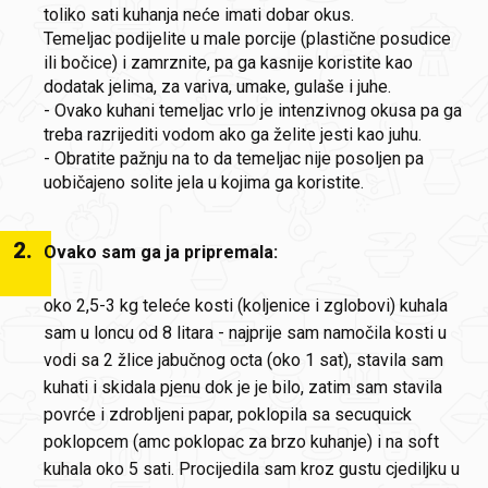
toliko sati kuhanja neće imati dobar okus.
Temeljac podijelite u male porcije (plastične posudice
ili bočice) i zamrznite, pa ga kasnije koristite kao
dodatak jelima, za variva, umake, gulaše i juhe.
- Ovako kuhani temeljac vrlo je intenzivnog okusa pa ga
treba razrijediti vodom ako ga želite jesti kao juhu.
- Obratite pažnju na to da temeljac nije posoljen pa
uobičajeno solite jela u kojima ga koristite.
2
.
Ovako sam ga ja pripremala:
oko 2,5-3 kg teleće kosti (koljenice i zglobovi) kuhala
sam u loncu od 8 litara - najprije sam namočila kosti u
vodi sa 2 žlice jabučnog octa (oko 1 sat), stavila sam
kuhati i skidala pjenu dok je je bilo, zatim sam stavila
povrće i zdrobljeni papar, poklopila sa secuquick
poklopcem (amc poklopac za brzo kuhanje) i na soft
kuhala oko 5 sati. Procijedila sam kroz gustu cjediljku u