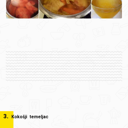
3
.
Kokošji temeljac