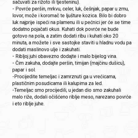
sačuvati za rižoto ili tjesteninu).
- Povrće peršin, mrkvu, celer, luk, češnjak, papar u zrnu,
lovor, može i koromač te ljušture kozica. Bilo bi dobro
luk najprije ispeći na plamenu ili u pećnici jer će se time
dodatno pojačati okus. Kuhati dok povrće ne bude
gotovo na pola, a zatim dodati ribu i kuhati oko 20
minuta, a možete i sve sastojke staviti u hladnu vodu pa
dodati maslinovo ulje i zakuhati.
- Ribljoj juhi obavezno dodajte i malo bijelog vina.
- Čim zakuha, dodajte peršin, timijan (majčinu dušicu),
papar i sol.
-Procijedite temeljac i zamrznuti ga u vrećicama,
plastičnim posudicama ili kalupima za led.
-Temeljac smo procijedili, u jedan dio smo zakuhali
malo riže, dodali očišćeno riblje meso, narezano povrće
i eto riblje juhe.