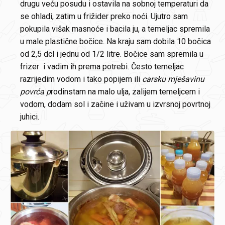
drugu veću posudu i ostavila na sobnoj temperaturi da
se ohladi, zatim u frižider preko noći. Ujutro sam
pokupila višak masnoće i bacila ju, a temeljac spremila
u male plastične bočice. Na kraju sam dobila 10 bočica
od 2,5 dcl i jednu od 1/2 litre. Bočice sam spremila u
frizer i vadim ih prema potrebi. Često temeljac
razrijedim vodom i tako popijem ili
carsku mješavinu
povrća p
rodinstam na malo ulja, zalijem temeljcem i
vodom, dodam sol i začine i uživam u izvrsnoj povrtnoj
juhici.