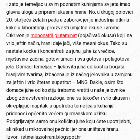
i zato je temeljac u svim poznatim kuhinjama svijeta imao
glavnu ulogu u pripremi ukusne hrane. No, u drugoj polovici
20. stoljeća želatin pada u zaborav, jer je industrija otkrila
kako u laboratoriju proizvesti umjetne okuse i arome.
Otkriven je
mononatrij glutaminat
(pojačivač okusa) koji, na
vrlo jeftin način, hrani daje jači, više mesni okus. Tako su
nastale kocke i koncentrati za juhu, juhe iz vrećice,
mješavine začina, gotovi umaci i sva gotova i polugotova
jela. Domaći temeljac – ljekovita juha od kostiju bogata
hranjivim tvarima, izbačena je iz našeg jelovnika u zamjenu
za jeftin i vrlo štetan supstitut – MNG. Dakle, osim što
domaće juhe od kostiju trebamo vratiti u naše jelovnike
zbog zdravstvenih razloga, one su također i vrlo ukusan i
okrepljujući napitak, a upotreba temeljca u kuhanju
pridonosi općenito većem gurmanskom užitku.
Podgrijavajte samo onu količinu juhe koju ćete upotrijebiti,
ali nikad u mikrovalnoj pećnici jer ona uništava hranu.
Izvor: istineilaziohrani.blogspot.hr