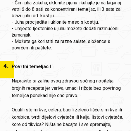
- Čim juha zakuha, uklonite pjenu i kuhajte je na laganoj
vatri 6 do 8 sati za koncentrirani temeljac, ili 3 sata za
blažu juhu od kostiju.
- Juhu procijedite i uklonite meso s kostiju.
- Umjesto tjestenine u juhu možete dodati razmućeni
žumanjak.
- Možete ga koristiti za razne salate, složence s
povrćem ili paštete.
4
.
Povrtni temeljac I
Napravite si zalihu ovog zdravog sočnog nositelja
brojnih recepata jer variva, umaci i rižota bez povrtnog
temeljca ponekad nije ono pravo.
Ogulili ste mrkve, celera, bacili zeleno lišće s mrkve ili
korabice, tvrdi dijelovi cvjetače ili kelja, listovi cvjetače,
kore od tikvica? Ništa ne bacajte i sve spremajte,