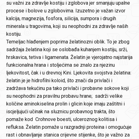
su važni za zdravlje kostiju i zglobova jer smanjuju upalne
procese i bolove u zglobovima. Izuzetno je važan izvor
kalcija, magnezija, fosfora, silicija, sumpora i drugih
minerala u tragovima, koji su neophodni za zdravlje naših
kostiju.
Temeljac hlađenjem poprima želatinozni oblik. To je zbog
sadržaja želatina koji se oslobađa kuhanjem kostiju, srži,
hrskavica, tetiva i ligamenata. Želatin je vjerojatno najstarija
funkcionalna hrana i stoljećima se znalo za njezinu
ljekovitost, čak i u drevnoj Kini. Ljekovita svojstva želatina:
želatin je je hidrofilni koloid, što znači da privlači i
zadržava tekućinu pa tako privlači i probavne sokove koji
su neophodni za pravilnu probavu hrane; sadrži velike
količine aminokiselina prolin i glicin koje imaju zaštitni i
iscjeljujući učinak na sluznicu probavnog trakta, što
pomaže kod Crohnove boesti, ulceroznog kolitisa i
refluksa. Želatin pomaže u razgradnji proteina i omogućuje
rast i obnavljanje stanica crijevne stijenke, što je važno za