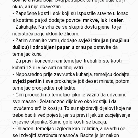
okus, ali nije obavezan.
- Zapečene kosti i sok koji su ispustile stavite u lonac
s kostima pa još dodajte povrće:
mrkve, luk i celer
.
- Zakuhajte. Na vrhu će se skupiti dosta pjene, to je
nečistoća pa je uklonite žlicom.
- Zatim smanjite vatru, dodajte
svježi timijan (majčinu
dušicu) i zdrobljeni papar u zrnu
pa ostavite da
temeljac kuha.
- Za pravi, koncentrirani temeljac, trebali biste kosti
kuhati 12 ili više sati na tihoj vatri.
- Neposredno prije završetka kuhanja, temeljcu dodajte
svježi peršin
i sve prokuhajte još deset minuta, potom
temeljac procijedite i ohladite.
- Čim procijedimo temeljac, jako je važno da odvojimo
sve masne i želatinozne dijelove oko kostiju i da
izvučemo srž iz kostiju. To su najzdraviji dijelovi koje ne
treba baciti već pojesti, jer su pravi lijek za zacjeljivanje
crijevne stijenke. Samo gole kosti se bacaju.
- Ohlađeni temeljac izgleda kao želatina, a na vrhu će
se izdvojiti stvrdnuta masnoća. Bacite je jer nakon