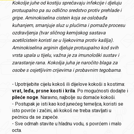
Kokošje juhe od kostiju sprečavaju infekcije i djeluju
protuupalno pa su odlično sredstvo protiv prehlade i
gripe. Aminokiselina cistein koja se oslobađa
kuhanjem, smanjuje sluz u plućima i pomaže procesu
ozdravljenja (tvar sličnog kemijskog sastava
acetilcistein koristi se u lijekovima protiv kašlja).
Aminokiselina arginin djeluje protuupalno kod svih
vrsta upala u tijelu, važna je za imunološki sustav i
zarastanje rana. Kokošja juha je naročito blaga za
osobe s osjetljivim crijevima i probavnim tegobama
.
- Upotrijebite cijelu kokoš ili dijelove kokoši s kostima:
vrat, leđa, prsne kosti i krila
. Po mogućnosti dodajte i
pileće noge
. Naravno, najbolje su domaće kokoši.
- Postupak je isti kao kod junećeg temeljca, koristi se
isto povrće i začini, ali kokoš ne treba stavljati u
pećnicu da se zapeče.
- Sve odmah stavite u hladnu vodu, s povrćem i malo
octa.