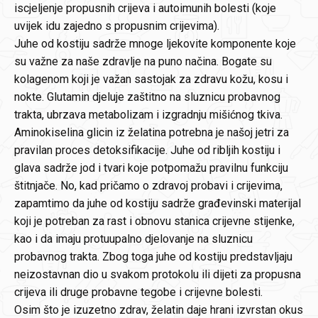
iscjeljenje propusnih crijeva i autoimunih bolesti (koje
uvijek idu zajedno s propusnim crijevima).
Juhe od kostiju sadrže mnoge ljekovite komponente koje
su važne za naše zdravlje na puno načina. Bogate su
kolagenom koji je važan sastojak za zdravu kožu, kosu i
nokte. Glutamin djeluje zaštitno na sluznicu probavnog
trakta, ubrzava metabolizam i izgradnju mišićnog tkiva.
Aminokiselina glicin iz želatina potrebna je našoj jetri za
pravilan proces detoksifikacije. Juhe od ribljih kostiju i
glava sadrže jod i tvari koje potpomažu pravilnu funkciju
štitnjače. No, kad pričamo o zdravoj probavi i crijevima,
zapamtimo da juhe od kostiju sadrže građevinski materijal
koji je potreban za rast i obnovu stanica crijevne stijenke,
kao i da imaju protuupalno djelovanje na sluznicu
probavnog trakta. Zbog toga juhe od kostiju predstavljaju
neizostavnan dio u svakom protokolu ili dijeti za propusna
crijeva ili druge probavne tegobe i crijevne bolesti.
Osim što je izuzetno zdrav, želatin daje hrani izvrstan okus