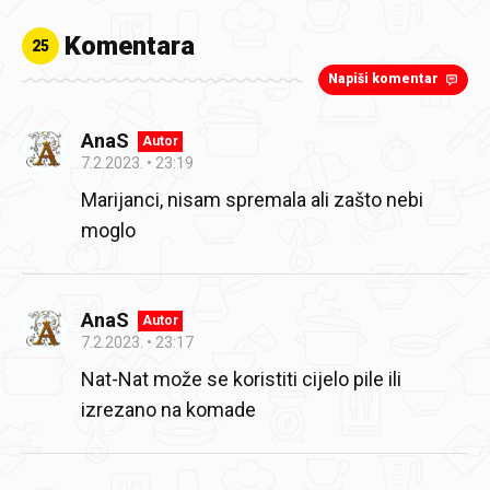
Komentara
25
Napiši komentar
AnaS
Autor
7.2.2023.
23:19
Marijanci, nisam spremala ali zašto nebi
moglo
AnaS
Autor
7.2.2023.
23:17
Nat-Nat može se koristiti cijelo pile ili
izrezano na komade