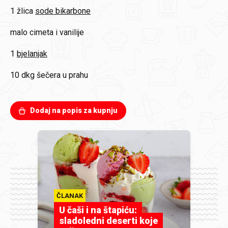
1 žlica
sode bikarbone
malo
cimeta i vanilije
1
bjelanjak
10 dkg
šečera u prahu
Dodaj na popis za kupnju
ČLANAK
U čaši i na štapiću:
sladoledni deserti koje