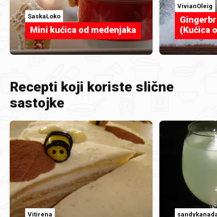
VivianOleig
SaskaLoko
Gingerb
Mini kućica od medenjaka
(Kućica 
Recepti koji koriste slične
sastojke
Vitirena
sandykanad