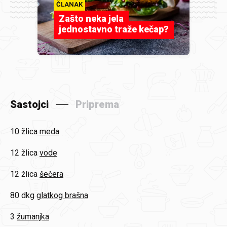
ČLANAK
Zašto neka jela
jednostavno traže kečap?
Sastojci
Priprema
10 žlica
meda
12 žlica
vode
12 žlica
šečera
80 dkg
glatkog brašna
3
žumanjka