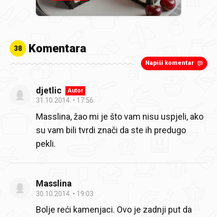
Komentara
38
Napiši komentar
djetlic
Autor
31.10.2014.
17:56
Masslina, žao mi je što vam nisu uspjeli, ako
su vam bili tvrdi znači da ste ih predugo
pekli.
Masslina
30.10.2014.
19:03
Bolje reći kamenjaci.
Ovo je zadnji put da