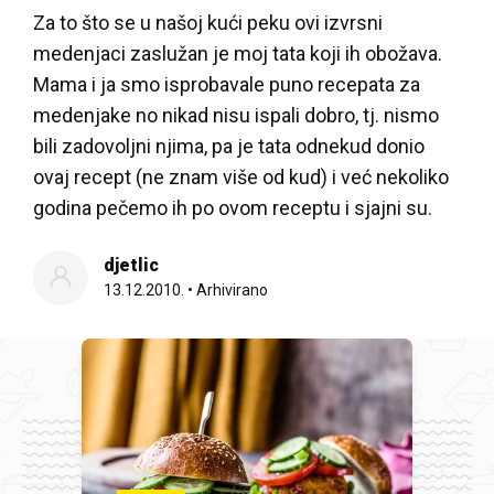
Za to što se u našoj kući peku ovi izvrsni
medenjaci zaslužan je moj tata koji ih obožava.
Mama i ja smo isprobavale puno recepata za
medenjake no nikad nisu ispali dobro, tj. nismo
bili zadovoljni njima, pa je tata odnekud donio
ovaj recept (ne znam više od kud) i već nekoliko
godina pečemo ih po ovom receptu i sjajni su.
djetlic
13.12.2010.
•
Arhivirano