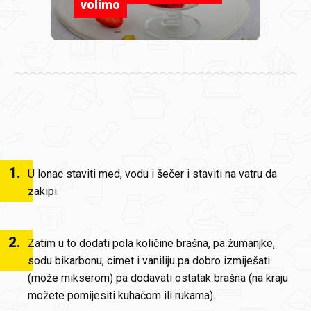
volimo
1
.
U lonac staviti med, vodu i šečer i staviti na vatru da
zakipi.
2
.
Zatim u to dodati pola količine brašna, pa žumanjke,
sodu bikarbonu, cimet i vaniliju pa dobro izmiješati
(može mikserom) pa dodavati ostatak brašna (na kraju
možete pomijesiti kuhačom ili rukama).