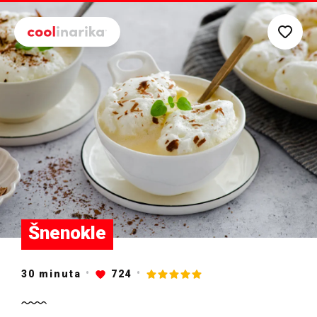
Preskoči na glavni sadržaj
Šnenokle
30
minuta
724