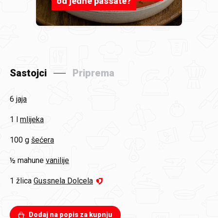
od jedne passate?
Sastojci
Priprema
6
jaja
1 l
mlijeka
100 g
šećera
½ mahune
vanilije
1 žlica
Gussnela Dolcela
Dodaj na popis za kupnju