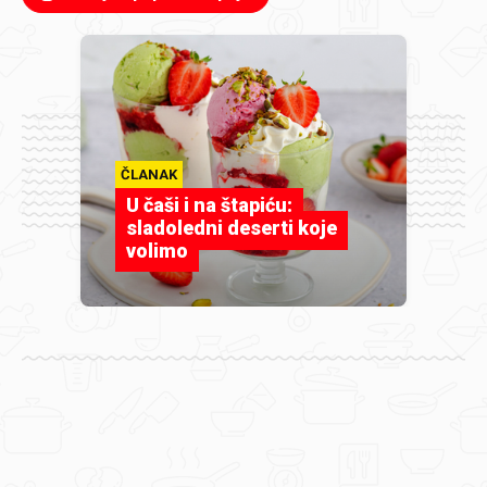
ČLANAK
U čaši i na štapiću:
sladoledni deserti koje
volimo