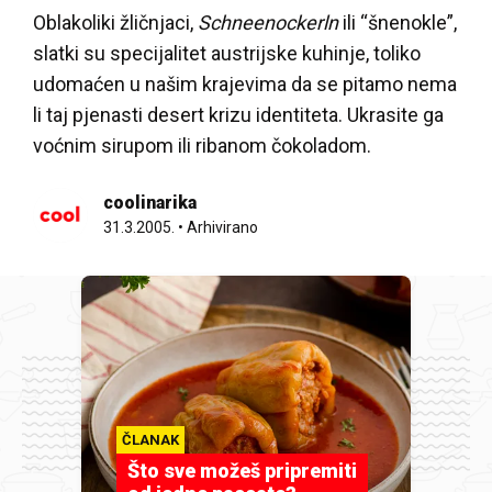
Oblakoliki žličnjaci,
Schneenockerln
ili “šnenokle”,
slatki su specijalitet austrijske kuhinje, toliko
udomaćen u našim krajevima da se pitamo nema
li taj pjenasti desert krizu identiteta. Ukrasite ga
voćnim sirupom ili ribanom čokoladom.
coolinarika
31.3.2005.
•
Arhivirano
ČLANAK
Što sve možeš pripremiti