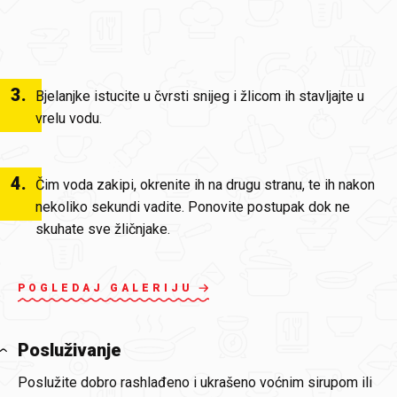
3
.
Bjelanjke istucite u čvrsti snijeg i žlicom ih stavljajte u
vrelu vodu.
4
.
Čim voda zakipi, okrenite ih na drugu stranu, te ih nakon
nekoliko sekundi vadite. Ponovite postupak dok ne
skuhate sve žličnjake.
POGLEDAJ GALERIJU
Posluživanje
Poslužite dobro rashlađeno i ukrašeno voćnim sirupom ili