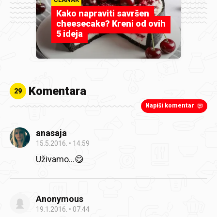
Kako napraviti savršen
cheesecake? Kreni od ovih
5 ideja
Komentara
29
Napiši komentar
anasaja
15.5.2016.
14:59
Uživamo...😋
Anonymous
19.1.2016.
07:44