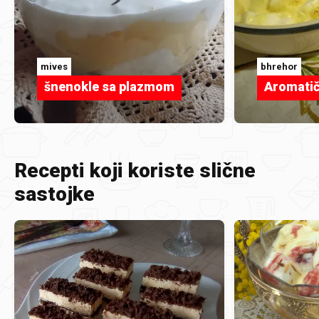
mives
bhrehor
šnenokle sa plazmom
Aromatič
Recepti koji koriste slične
sastojke