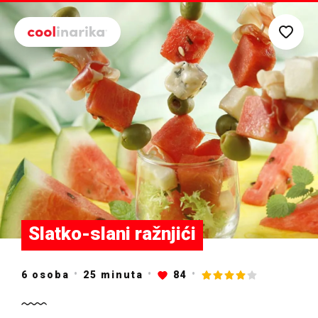
Preskoči na glavni sadržaj
Slatko-slani ražnjići
6 osoba
25
minuta
84