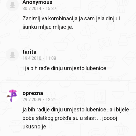
Anonymous
30.7.2014.
15:37
Zanimljiva kombinacija ja sam jela dinju i
šunku mljac mljac je.
tarita
19.4.2010.
11:08
i ja bih rađe dinju umjesto lubenice
oprezna
29.7.2009.
12:21
ja bih radije dinju umjesto lubenice , a i bijele
bobe slatkog grožđa su u slast … jooooj
ukusno je