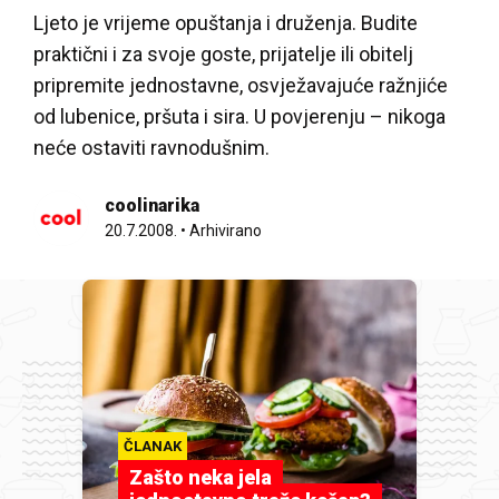
Ljeto je vrijeme opuštanja i druženja. Budite
praktični i za svoje goste, prijatelje ili obitelj
pripremite jednostavne, osvježavajuće ražnjiće
od lubenice, pršuta i sira. U povjerenju – nikoga
neće ostaviti ravnodušnim.
coolinarika
20.7.2008.
•
Arhivirano
ČLANAK
Zašto neka jela