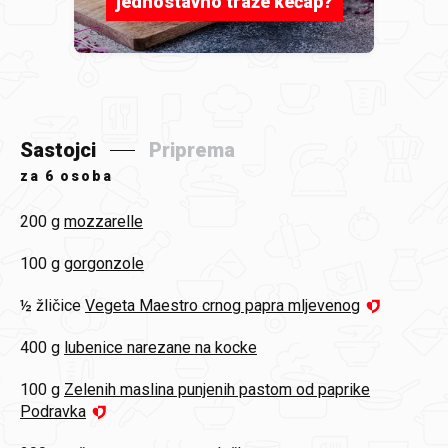
jednostavno traže kečap?
Sastojci
Priprema
za
6 osoba
200 g
mozzarelle
100 g
gorgonzole
½ žličice
Vegeta Maestro crnog papra mljevenog
400 g
lubenice narezane na kocke
100 g
Zelenih maslina punjenih pastom od paprike
Podravka