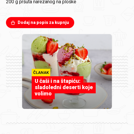
200 g
pršuta narezanog na ploške
Dodaj na popis za kupnju
ČLANAK
U čaši i na štapiću:
sladoledni deserti koje
volimo