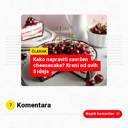
ČLANAK
Kako napraviti savršen
cheesecake? Kreni od ovih
5 ideja
Komentara
7
Napiši komentar