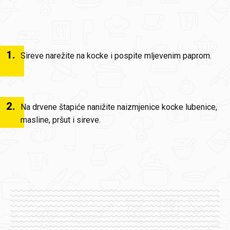
1
.
Sireve narežite na kocke i pospite mljevenim paprom.
2
.
Na drvene štapiće nanižite naizmjenice kocke lubenice,
masline, pršut i sireve.