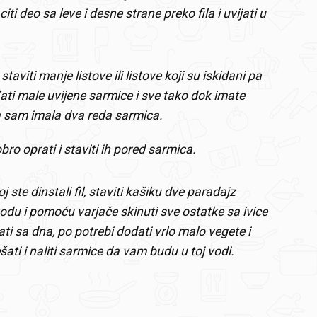
ti deo sa leve i desne strane preko fila i uvijati u
taviti manje listove ili listove koji su iskidani pa
đati male uvijene sarmice i sve tako dok imate
a sam imala dva reda sarmica.
ro oprati i staviti ih pored sarmica.
oj ste dinstali fil, staviti kašiku dve paradajz
vodu i pomoću varjače skinuti sve ostatke sa ivice
ati sa dna, po potrebi dodati vrlo malo vegete i
ati i naliti sarmice da vam budu u toj vodi.