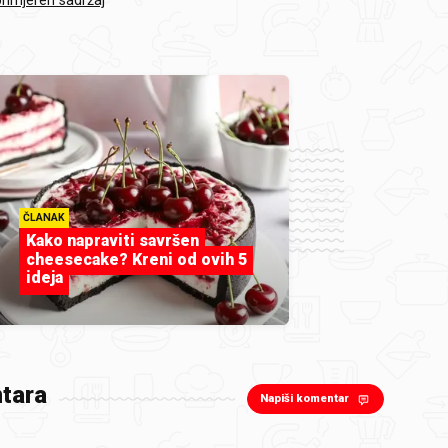
primjeren sadržaj
ČLANAK
Kako napraviti savršen
cheesecake? Kreni od ovih 5
ideja
tara
Napiši komentar