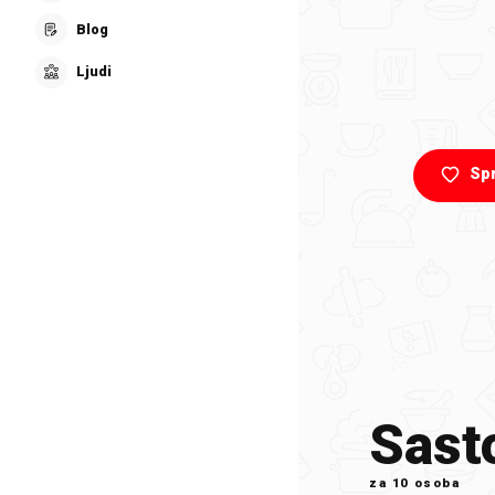
Blog
Ljudi
Sp
Sasto
za
10 osoba