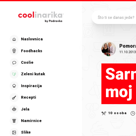
Preskoči na glavni sadržaj
Što ti se danas jede?
Naslovnica
Pomor
Foodhacks
11.10.2013
Coolie
Sarm
Zeleni kutak
moj
Inspiracija
Recepti
Jela
10 osoba
Namirnice
Slike