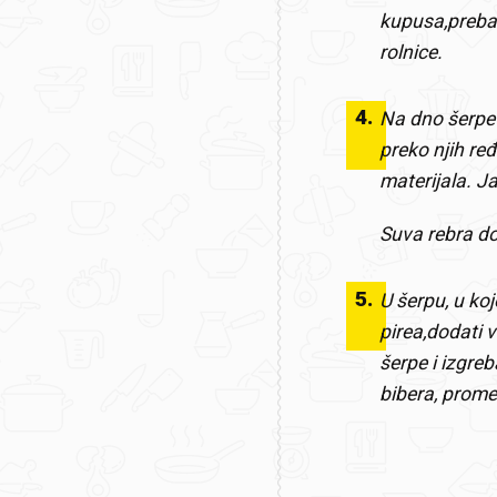
kupusa,prebaci
rolnice.
4
.
Na dno šerpe s
preko njih re
materijala. J
Suva rebra dob
5
.
U šerpu, u koj
pirea,dodati 
šerpe i izgreb
bibera, promeš