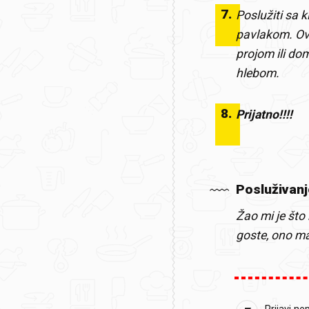
7
.
Poslužiti sa 
pavlakom. Ov
projom ili d
hlebom.
8
.
Prijatno!!!!
Posluživanj
Žao mi je što
goste, ono ma