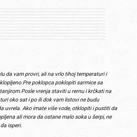
glu da vam provri, ali na vrlo tihoj temperaturi i
lopljeno.Pre poklopca poklopiti sarmice sa
anjirom.Posle vrenja staviti u rernu i krčkati na
uri oko sat i po ili dok vam listovi ne budu
 uvrela. Ako imate više vode, otklopiti i pustiti da
opljena ali mora da ostane malo soka u šerpi, ne
a isperi.