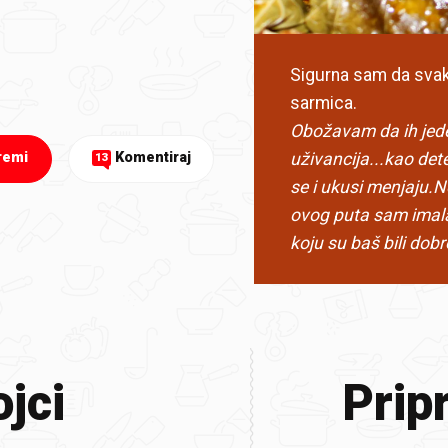
Sigurna sam da svako
sarmica.
Obožavam da ih jede
uživancija...kao de
remi
Komentiraj
13
se i ukusi menjaju.N
ovog puta sam imala 
koju su baš bili dobr
jci
Prip