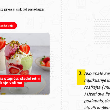
jz pirea ili sok od paradajza
 za kupnju
3
.
Ako imate ze
 na štapiću: sladoledni
najukusnije k
 koje volimo
rosfrajta.( m
).
Uzeti dva lis
poklapaju, da b
staviti kašiku