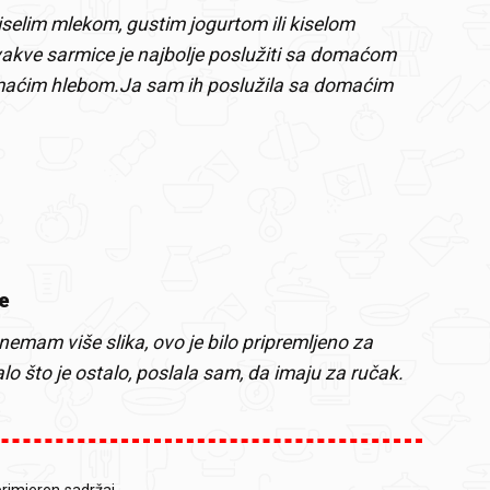
kiselim mlekom, gustim jogurtom ili kiselom
akve sarmice je najbolje poslužiti sa domaćom
omaćim hlebom.Ja sam ih poslužila sa domaćim
e
 nemam više slika, ovo je bilo pripremljeno za
lo što je ostalo, poslala sam, da imaju za ručak.