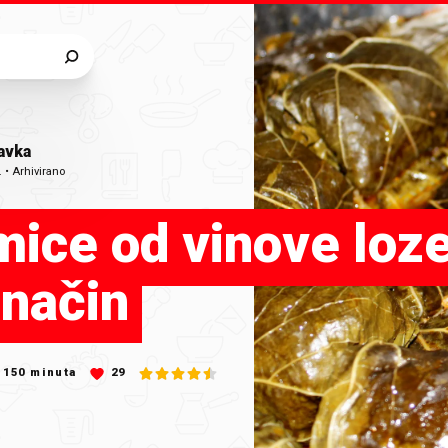
avka
.
•
Arhivirano
ice od vinove loz
 način
150
minuta
29