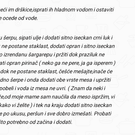
seći im drškice,isprati ih hladnom vodom i ostaviti
e ocede od vode.
 šerpu, sipati ulje i dodati sitno iseckan crni luk i
k ne postane staklast, dodati opran i sitno iseckan
no izrendanu šargarepu i pržiti dok praziluk ne
i opran pirinač ( neko ga ne pere, ja ga isperem )
ga dok ne postane staklast, češće mešajte,inače će
 dno šerpe i onda dodati obe vrste mesa i upržiti
obeli i voda iz mesa ne uvri. ( Znam da neki i
že,od moje mame sam naučila da meso ispržim, vi
ako vi želite ) i tek na kraju dodati sitno iseckan
ne po ukusu, peršun i sve dobro izmešati. Probati
ešto potrebno od začina i dodati.