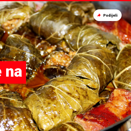
Podijeli
e na