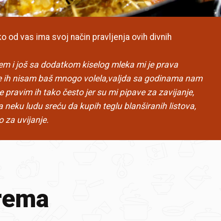
 od vas ima svoj način pravljenja ovih divnih
m i još sa dodatkom kiselog mleka mi je prava
te ih nisam baš mnogo volela,valjda sa godinama nam
e pravim ih tako često jer su mi pipave za zavijanje,
neku ludu sreću da kupih teglu blanširanih listova,
o za uvijanje.
rema