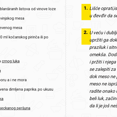
1
.
Lišće oprati,i
,blanširanih listova od vinove loze
u đevđir da s
vinjskog mesa
levenog mesa
2
.
U veću i dublju
00 ml
kočanskog pirinča ili po
upržiti ga do
praziluk i sit
omekša. Dodat
a
crnog luka
i pržiti i nje
se zalepiti za
a
dok meso ne p
oru a i ne mora
meso ne ispr
rvena dimljena paprika..po ukusu
radite onako k
beli luk, zači
ka
da li je još n
iseckanog peršuna