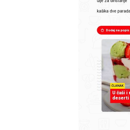
ulje za dinstanje
kašika dve
parada
Dodaj na popis
ČLANAK
U čaši i
deserti