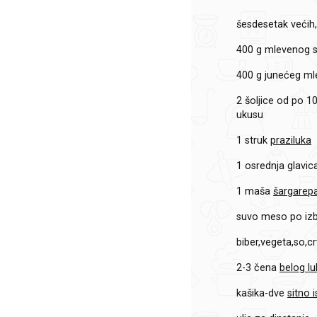
šesdesetak
većih
400 g
mlevenog s
400 g
junećeg m
2 šoljice od po 1
ukusu
1 struk
praziluka
1 osrednja glavic
1 maša
šargarep
suvo meso po izb
biber,vegeta,so,c
2-3 čena
belog lu
kašika-dve
sitno 