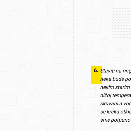
6
.
Staviti na rin
neka bude pok
nekim starim t
nižoj temperat
skuvani a voda
se krćka otkl
sme potpuno d