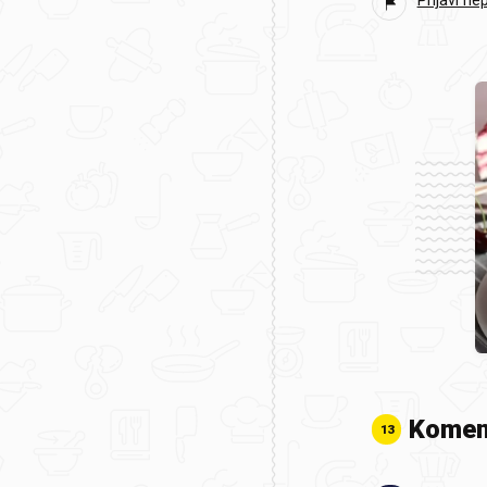
Prijavi ne
Komen
13