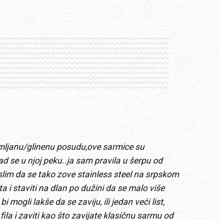
mljanu/glinenu posudu,ove sarmice su
ad se u njoj peku..ja sam pravila u šerpu od
islim da se tako zove stainless steel na srpskom
ta i staviti na dlan po dužini da se malo više
i mogli lakše da se zaviju, ili jedan veći list,
 fila i zaviti kao što zavijate klasičnu sarmu od