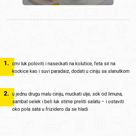
1
.
crni luk poloviti i naseckati na kolutice, feta sir na
kockice kao i suvi paradaiz, dodati u ciniju sa slanutkom
2
.
u jednu drugu malu ciniju, muckati ulje, sok od limuna,
sambal oelek i beli luk stime preliti salatu – i ostaviti
oko pola sata u frizidero da se hladi