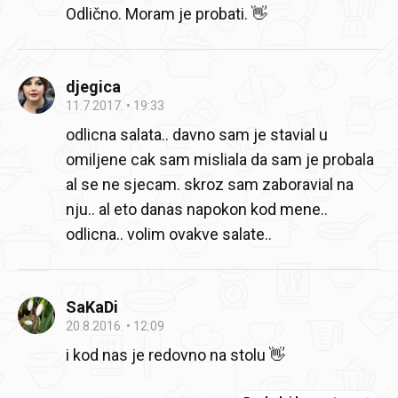
Odlično. Moram je probati. 👋
djegica
11.7.2017.
19:33
odlicna salata.. davno sam je stavial u
omiljene cak sam misliala da sam je probala
al se ne sjecam. skroz sam zaboravial na
nju.. al eto danas napokon kod mene..
odlicna.. volim ovakve salate..
SaKaDi
20.8.2016.
12:09
i kod nas je redovno na stolu 👋