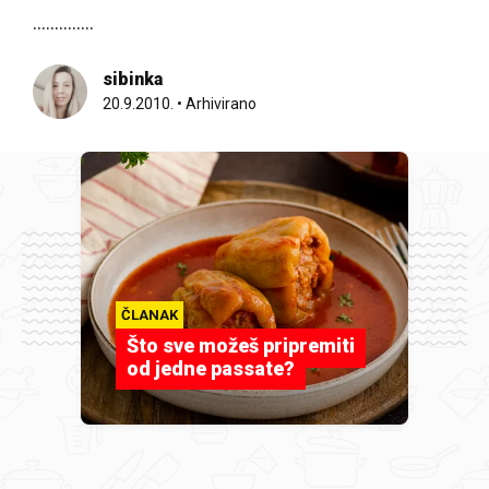
..............
sibinka
20.9.2010.
•
Arhivirano
ČLANAK
Što sve možeš pripremiti
od jedne passate?