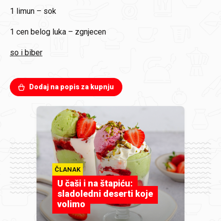
1
limun – sok
1 cen
belog luka – zgnjecen
so i biber
Dodaj na popis za kupnju
ČLANAK
U čaši i na štapiću:
sladoledni deserti koje
volimo