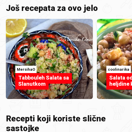
Još recepata za ovo jelo
MersihaO
coolinarika
Tabbouleh Salata sa
Salata od
Slanutkom
heljdine 
Recepti koji koriste slične
sastojke