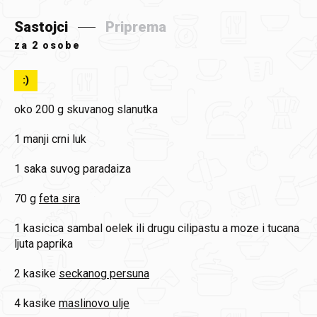
Sastojci
Priprema
za
2 osobe
:)
oko 200 g
skuvanog slanutka
1
manji crni luk
1 saka
suvog paradaiza
70 g
feta sira
1 kasicica
sambal oelek ili drugu cilipastu a moze i tucana
ljuta paprika
2 kasike
seckanog persuna
4 kasike
maslinovo ulje