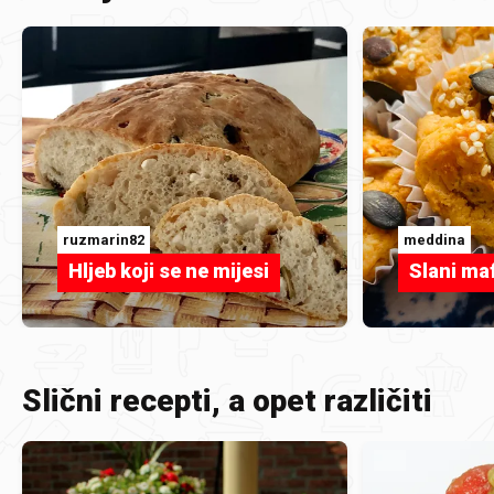
ruzmarin82
meddina
Hljeb koji se ne mijesi
Slani maf
Slični recepti, a opet različiti