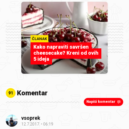
ČLANAK
Kako napraviti savršen
cheesecake? Kreni od ovih
5 ideja
Komentar
91
Napiši komentar
vsoprek
12.7.2017.
06:19