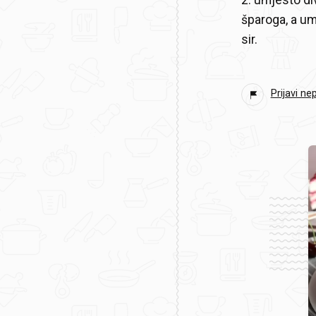
2. umjesto div
šparoga, a um
sir.
Prijavi ne