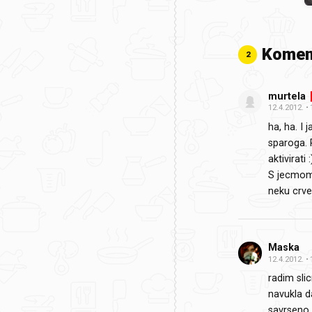
Komen
2
murtela
12.4.2012.
ha, ha. I 
sparoga. 
aktivirati 
S jecmom
neku crve
Maska
12.4.2012.
radim sli
navukla d
savrseno