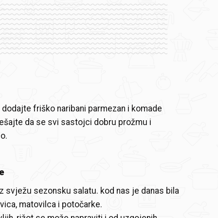
, dodajte friško naribani parmezan i komade
ešajte da se svi sastojci dobru prožmu i
lo.
e
uz svježu sezonsku salatu. kod nas je danas bila
vica, matovilca i potočarke.