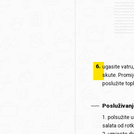
6
.
ugasite vatru
skute. Promij
poslužite top
Posluživanj
1. polsužite 
salata od rotk