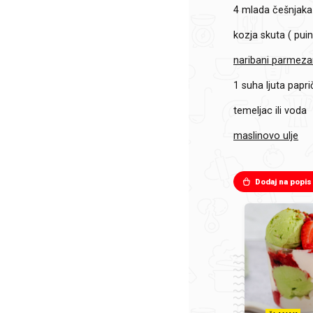
4
mlada češnjaka
kozja skuta ( pui
naribani parmeza
1
suha ljuta papri
temeljac ili voda
maslinovo ulje
Dodaj na popis