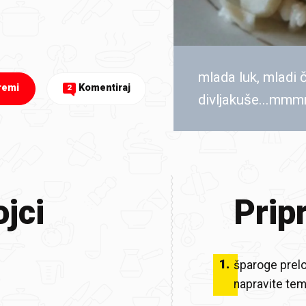
mlada luk, mladi 
remi
Komentiraj
2
divljakuše...mmm
jci
Prip
1
.
šparoge prelom
napravite tem