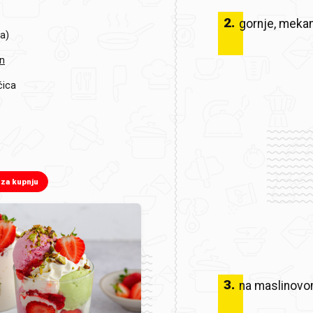
2
.
gornje, mekan
na)
n
čica
 za kupnju
3
.
na maslinovom 