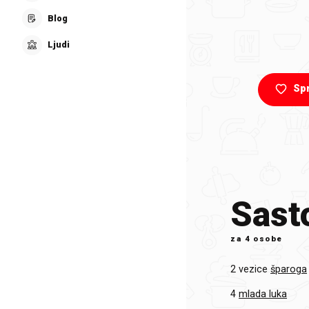
Blog
Ljudi
Sp
Sasto
za
4 osobe
2 vezice
šparoga
4
mlada luka