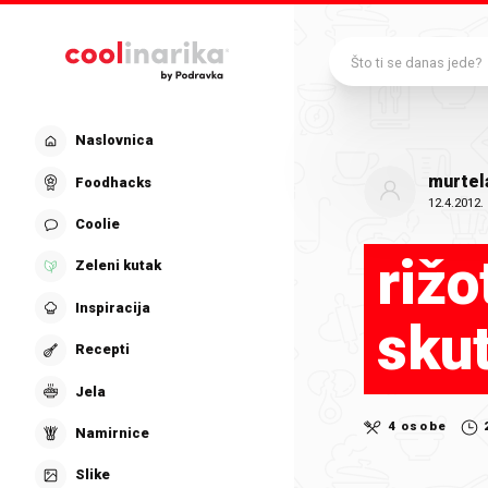
Preskoči na glavni sadržaj
Što ti se danas jede?
Naslovnica
murtel
Foodhacks
12.4.2012.
Coolie
rižo
Zeleni kutak
Inspiracija
sku
Recepti
Jela
4 osobe
Namirnice
Slike