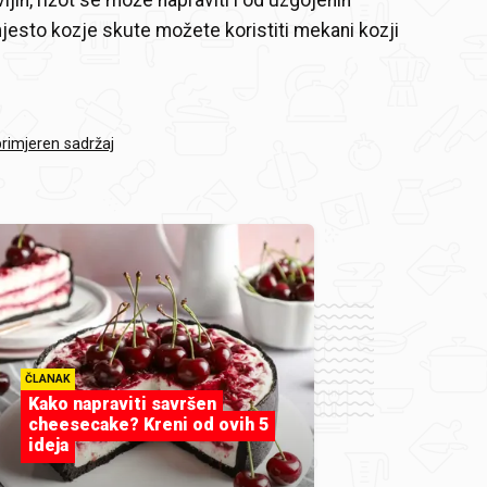
ljih, rižot se može napraviti i od uzgojenih
jesto kozje skute možete koristiti mekani kozji
primjeren sadržaj
ČLANAK
Kako napraviti savršen
cheesecake? Kreni od ovih 5
ideja