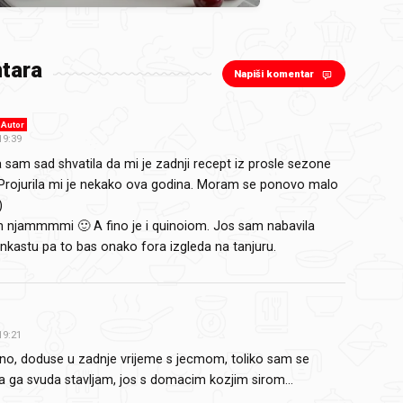
tara
Napiši komentar
Autor
19:39
ja sam sad shvatila da mi je zadnji recept iz prosle sezone
Projurila mi je nekako ova godina. Moram se ponovo malo
:)
 njammmmi 🙂 A fino je i quinoiom. Jos sam nabavila
nkastu pa to bas onako fora izgleda na tanjuru.
19:21
cno, doduse u zadnje vrijeme s jecmom, toliko sam se
a ga svuda stavljam, jos s domacim kozjim sirom...