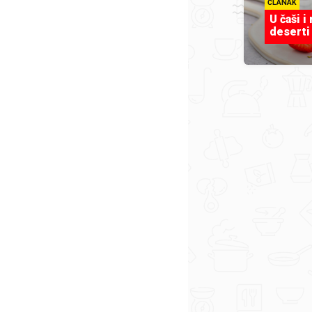
ČLANAK
U čaši i
deserti