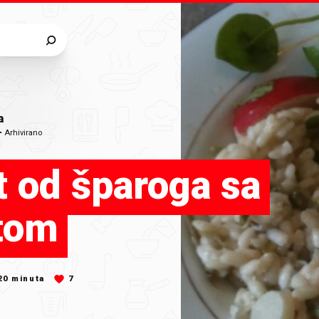
a
•
Arhivirano
t od šparoga sa
tom
20
minuta
7