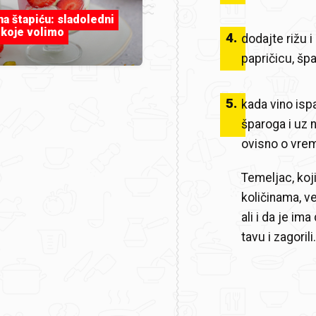
 na štapiću: sladoledni
 koje volimo
4
.
dodajte rižu i
papričicu, špa
5
.
kada vino isp
šparoga i uz 
ovisno o vrem
Temeljac, koj
količinama, ve
ali i da je im
tavu i zagorili