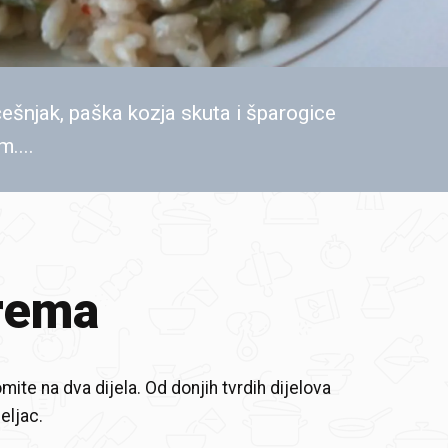
češnjak, paška kozja skuta i šparogice
m....
rema
ite na dva dijela. Od donjih tvrdih dijelova
eljac.