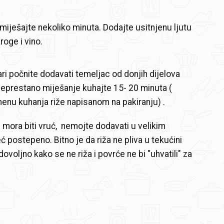
 miješajte nekoliko minuta. Dodajte usitnjenu ljutu
roge i vino.
ari počnite dodavati temeljac od donjih dijelova
neprestano miješanje kuhajte 15- 20 minuta (
enu kuhanja riže napisanom na pakiranju) .
i mora biti vruć, nemojte dodavati u velikim
ć postepeno. Bitno je da riža ne pliva u tekućini
a dovoljno kako se ne riža i povrće ne bi "uhvatili" za
.