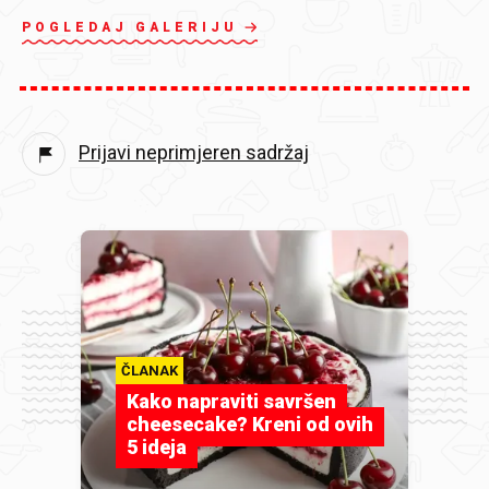
POGLEDAJ GALERIJU
Prijavi neprimjeren sadržaj
ČLANAK
Kako napraviti savršen
cheesecake? Kreni od ovih
5 ideja