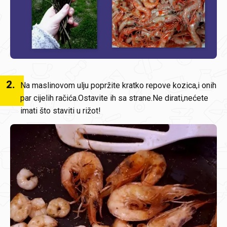
2
.
Na maslinovom ulju popržite kratko repove kozica,i onih
par cijelih račića.Ostavite ih sa strane.Ne dirati,nećete
imati što staviti u rižot!