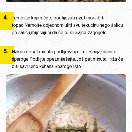
4
.
Temeljac kojim ćete podlijevati rižot mora biti
topao.Nemojte odjednom uliti svu tekućinu,nego šalicu
po šalicu,miješajući da ne bi slučajno zagorjelo.
5
.
Nakon deset minuta podlijevanja i miješanja,ubacite
šparoge.Podlijte opet,miješajte.Još pet minuta,i riža će
biti savršeno kuhana.Šparoge isto.