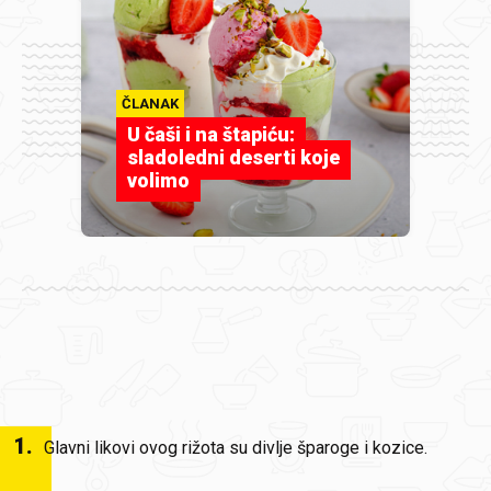
ČLANAK
U čaši i na štapiću:
sladoledni deserti koje
volimo
1
.
Glavni likovi ovog rižota su divlje šparoge i kozice.