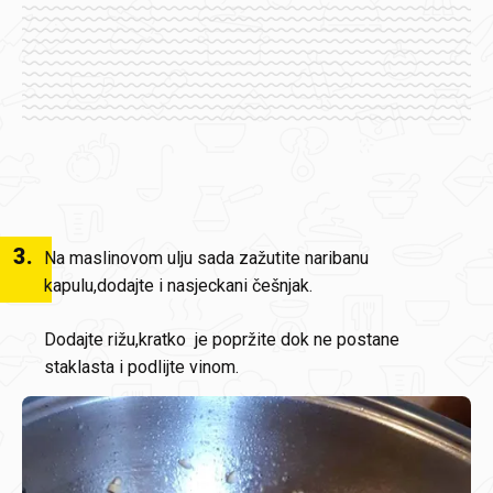
3
.
Na maslinovom ulju sada zažutite naribanu
kapulu,dodajte i nasjeckani češnjak.
Dodajte rižu,kratko je popržite dok ne postane
staklasta i podlijte vinom.