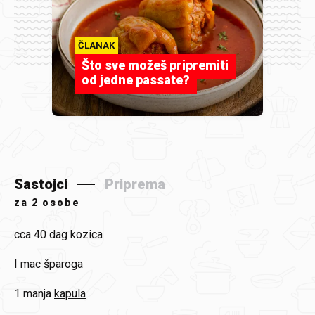
ČLANAK
Što sve možeš pripremiti
od jedne passate?
Sastojci
Priprema
za
2 osobe
cca 40 dag
kozica
I mac
šparoga
1 manja
kapula