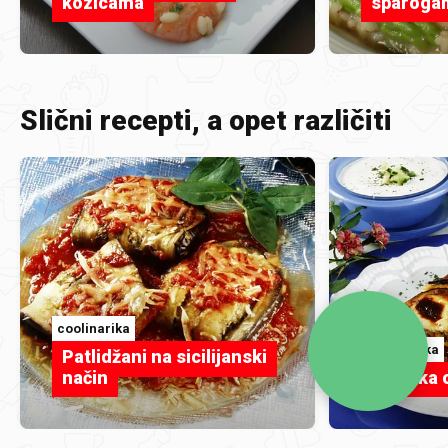
kozicama
sparoga
Slični recepti, a opet različiti
coolinarika
coolinarika
Patlidžani na sicilijanski
način
Musaka o