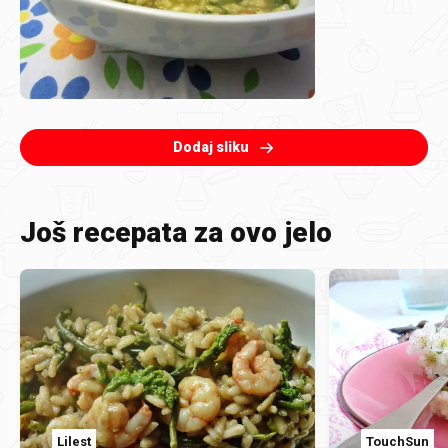
Dodaj sliku
Još recepata za ovo jelo
Lilest
TouchSun