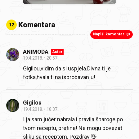
Komentara
12
Napiši komentar
ANIMODA
Autor
19.4.2018.
20:57
Gigilou,vidim da si uspjela.Divna ti je
fotka,hvala ti na isprobavanju!
Gigilou
19.4.2018.
18:37
I ja sam jučer nabrala i pravila šparoge po
tvom receptu, prefine! Ne mogu povezat
sliku sa receptom. Pozdrav 👋