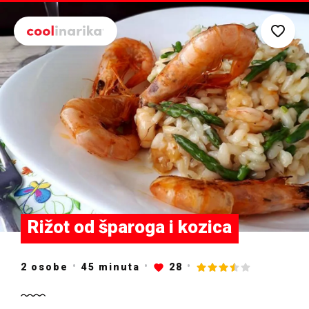
Preskoči na glavni sadržaj
Rižot od šparoga i kozica
2 osobe
45
minuta
28