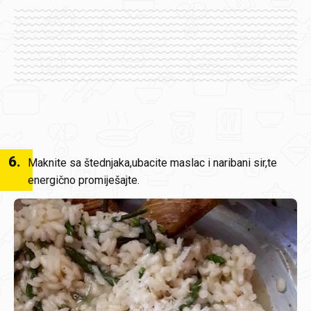
6
.
Maknite sa štednjaka,ubacite maslac i naribani sir,te
energično promiješajte.