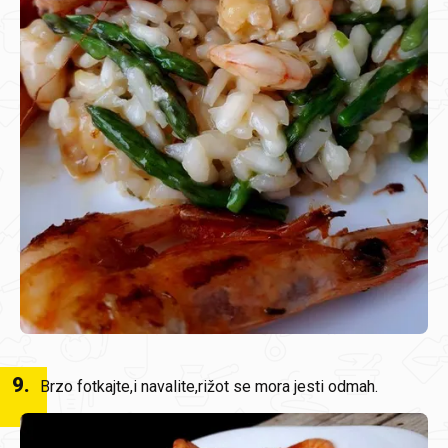
9
.
Brzo fotkajte,i navalite,rižot se mora jesti odmah.