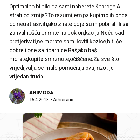
Optimalno bi bilo da sami naberete šparoge.A
strah od zmija?To razumijem,pa kupimo ih onda
od neustrašivih,ako znate gdje su ih pobirali,ili sa
zahvalnošću primite na poklon,kao ja.Neću sad
pretjerivati,ne morate sami loviti kozice,biti će
dobre i one sa ribarnice.Baš,ako baš
morate,kupite smrznute,očišćene.Za sve što
vrijedi,valja se malo pomučiti,a ovaj rižot je
vrijedan truda.
ANIMODA
16.4.2018.
•
Arhivirano