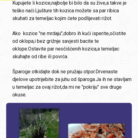
Kupujete li kozice,najbolje bi bilo da su žive,a takve je
teško naći.Ljušture tih kozica možete sa par ribica
skuhati za temeljac kojim ćete podlijevati rižot.
Ako kozice "ne mrdaju",dobro ih kući isperite,očistite
od oklopa,i bez grižnje savjesti bacite te
oklope.Ostavite par neočišćenih kozica,a temeljac
skuhajte od ribe ili povrća.
Šparoge otkidajte dok ne pružaju otpor.Drvenaste
djelove upotrijebite za juhu od šparoga.Ja ih ne stavljam
u temeljac za ovaj rižot,da mi ne "pokriju" sve druge
okuse.