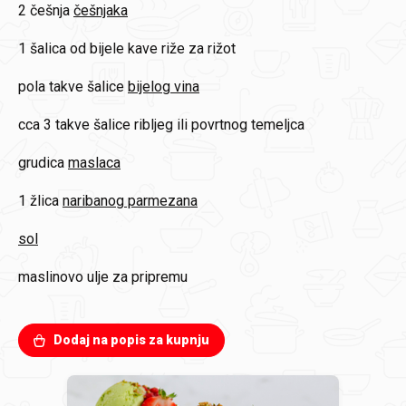
2 češnja
češnjaka
1 šalica od bijele kave
riže za rižot
pola takve šalice
bijelog vina
cca 3 takve šalice
ribljeg ili povrtnog temeljca
grudica
maslaca
1 žlica
naribanog parmezana
sol
maslinovo ulje za pripremu
Dodaj na popis za kupnju