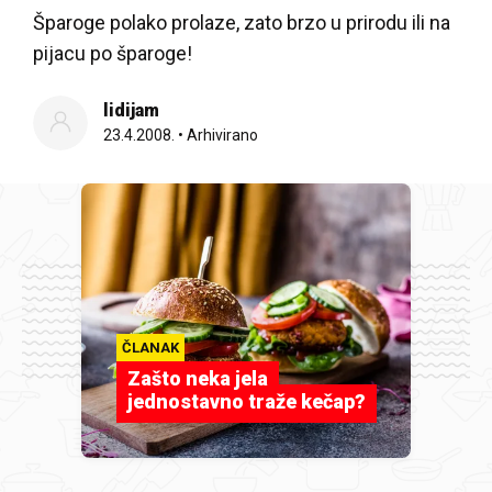
Šparoge polako prolaze, zato brzo u prirodu ili na
pijacu po šparoge!
lidijam
23.4.2008.
•
Arhivirano
ČLANAK
Zašto neka jela
jednostavno traže kečap?