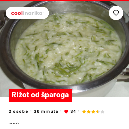
Preskoči na glavni sadržaj
Rižot od šparoga
2 osobe
30
minuta
34