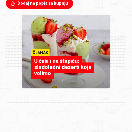
Dodaj na popis za kupnju
ČLANAK
U čaši i na štapiću:
sladoledni deserti koje
volimo