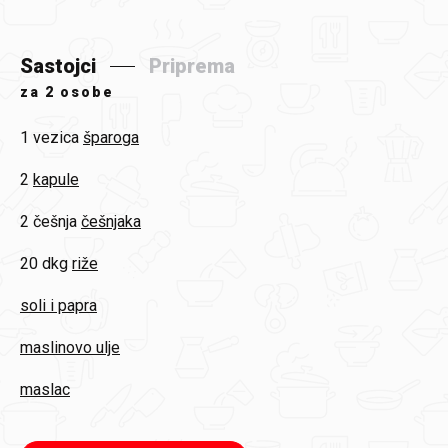
Sastojci
Priprema
za
2 osobe
1 vezica
šparoga
2
kapule
2 češnja
češnjaka
20 dkg
riže
soli i papra
maslinovo ulje
maslac