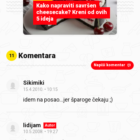
Kako napraviti savršen
cheesecake? Kreni od ovih
5 ideja
Komentara
11
Napiši komentar
Sikimiki
15.4.2010.
10:15
idem na posao…jer šparoge čekaju ;)
lidijam
Autor
10.5.2008.
19:27