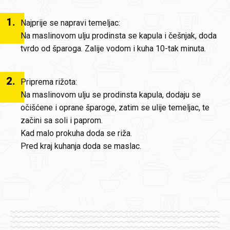
1
.
Najprije se napravi temeljac:
Na maslinovom ulju prodinsta se kapula i češnjak, doda
tvrdo od šparoga. Zalije vodom i kuha 10-tak minuta.
2
.
Priprema rižota:
Na maslinovom ulju se prodinsta kapula, dodaju se
očišćene i oprane šparoge, zatim se ulije temeljac, te
začini sa soli i paprom.
Kad malo prokuha doda se riža.
Pred kraj kuhanja doda se maslac.