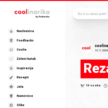
Preskoči na glavni sadržaj
Što ti se danas jede?
Naslovnica
Foodhacks
coolina
Coolie
14.11.2004
Zeleni kutak
Reza
Inspiracija
Recepti
10 osoba
Jela
Namirnice
Slike