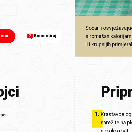
Sočan i osvježavajuć
siromašan kalorijama
remi
Komentiraj
7
li i krupnijih primjer
jci
Prip
1
.
Krastavce ogu
vaca
narežite na pl
nekoliko sati.