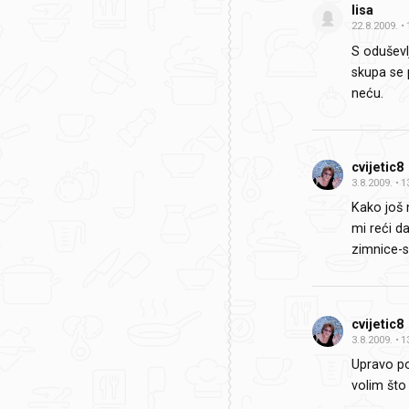
lisa
22.8.2009.
S oduševl
skupa se 
neću.
cvijetic8
3.8.2009.
1
Kako još n
mi reći da
zimnice-sl
cvijetic8
3.8.2009.
1
Upravo p
volim što