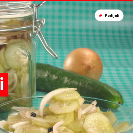
Podijeli
i