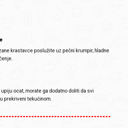
e
zane krastavce poslužite uz pečni krumpir, hladne
čenje.
 upiju ocat, morate ga dodatno doliti da svi
u prekriveni tekućinom.