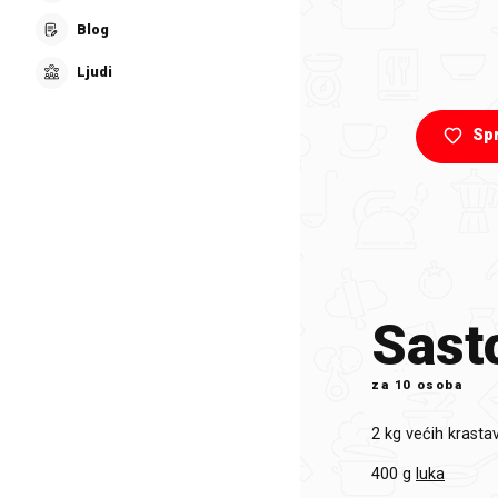
Blog
Ljudi
Sp
Sasto
za
10 osoba
2 kg
većih krasta
400 g
luka