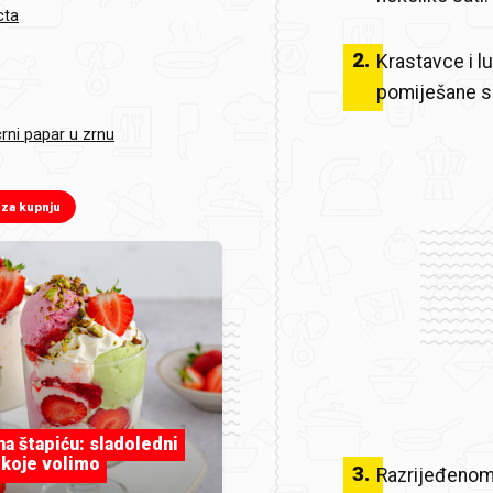
cta
2
.
Krastavce i lu
pomiješane sl
rni papar u zrnu
 za kupnju
 na štapiću: sladoledni
 koje volimo
3
.
Razrijeđenom 