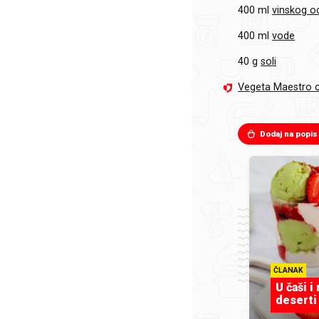
400 ml
vinskog o
400 ml
vode
40 g
soli
Vegeta Maestro c
Dodaj na popis
ČLANAK
U čaši i
deserti