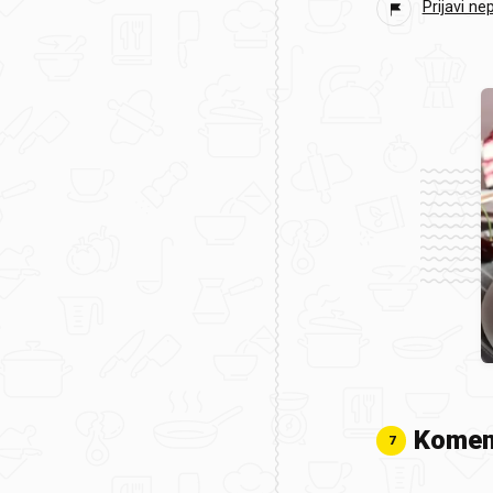
Prijavi ne
Komen
7