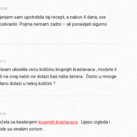
19:06
jenjem sam upotrebila taj recept, a nakon 4 dana, sve
pokvarilo. Pojma nemam zašto – ali ponavljati sigurno
3:12
isam ukiselila veću količinu krupnijih krastavaca , možete li
li na ovaj način ne dolazi baš ništa šećera .
Često u mnoge
ano dolazi u nekoj količini ?
3:04
očela sa kiselenjem
krupnijih krastavaca
.
Lijepo izgleda i
 ide sa vinskim octom .