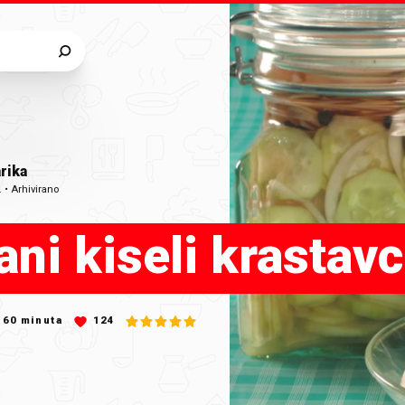
rika
.
•
Arhivirano
ni kiseli krastavc
60
minuta
124