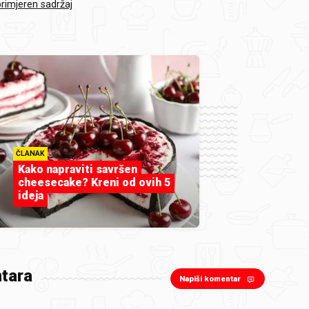
primjeren sadržaj
ČLANAK
Kako napraviti savršen
cheesecake? Kreni od ovih 5
ideja
tara
Napiši komentar