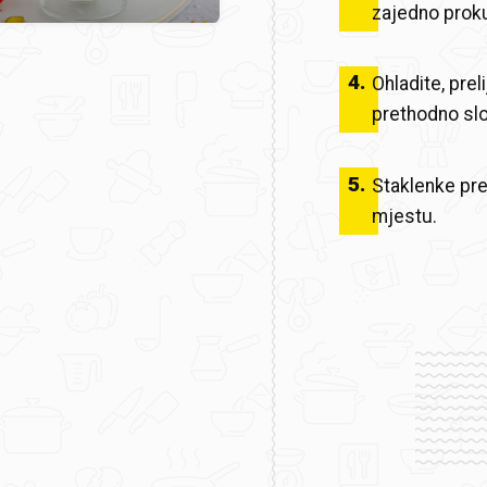
zajedno proku
4
.
Ohladite, prel
prethodno slož
5
.
Staklenke pre
mjestu.