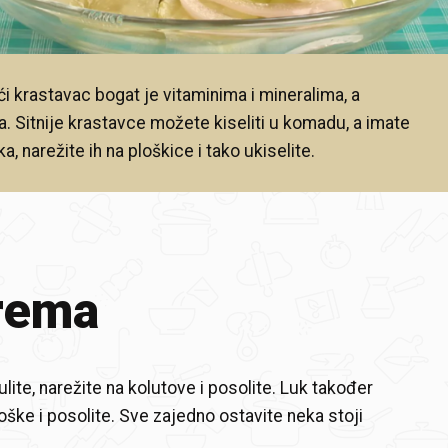
i krastavac bogat je vitaminima i mineralima, a
. Sitnije krastavce možete kiseliti u komadu, a imate
aka, narežite ih na ploškice i tako ukiselite.
rema
lite, narežite na kolutove i posolite. Luk također
oške i posolite. Sve zajedno ostavite neka stoji