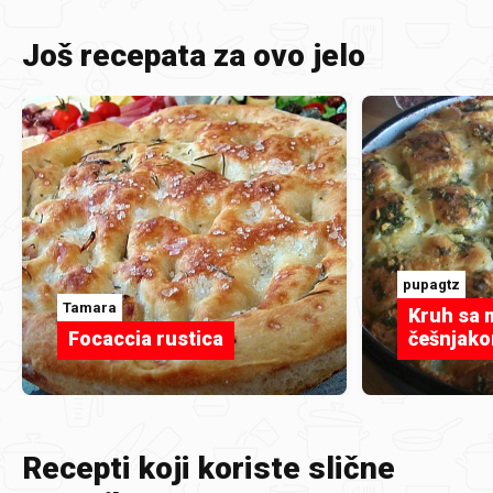
Još recepata za ovo jelo
pupagtz
Tamara
Kruh sa 
Focaccia rustica
češnjak
Recepti koji koriste slične