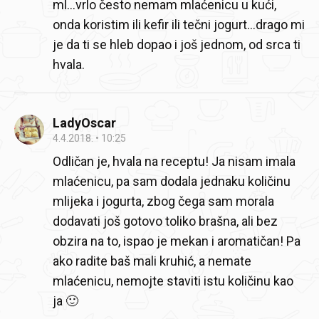
ml...vrlo često nemam mlaćenicu u kući,
onda koristim ili kefir ili tečni jogurt...drago mi
je da ti se hleb dopao i još jednom, od srca ti
hvala.
LadyOscar
4.4.2018.
10:25
Odličan je, hvala na receptu! Ja nisam imala
mlaćenicu, pa sam dodala jednaku količinu
mlijeka i jogurta, zbog čega sam morala
dodavati još gotovo toliko brašna, ali bez
obzira na to, ispao je mekan i aromatičan! Pa
ako radite baš mali kruhić, a nemate
mlaćenicu, nemojte staviti istu količinu kao
ja 🙂