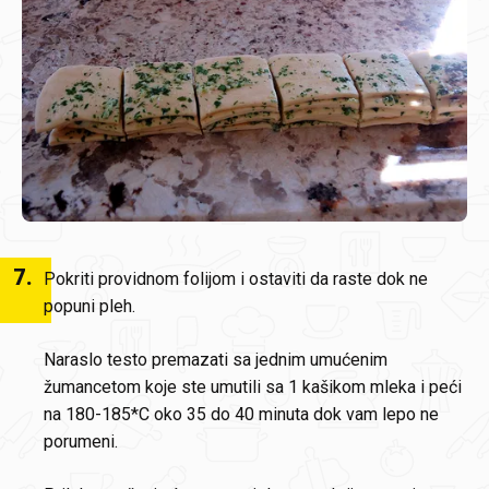
7
.
Pokriti providnom folijom i ostaviti da raste dok ne
popuni pleh.
Naraslo testo premazati sa jednim umućenim
žumancetom koje ste umutili sa 1 kašikom mleka i peći
na 180-185*C oko 35 do 40 minuta dok vam lepo ne
porumeni.