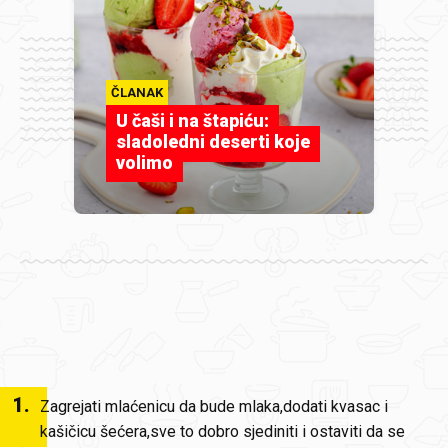
ČLANAK
U čaši i na štapiću:
sladoledni deserti koje
volimo
1
.
Zagrejati mlaćenicu da bude mlaka,dodati kvasac i
kašičicu šećera,sve to dobro sjediniti i ostaviti da se