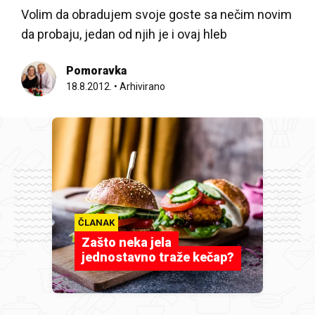
Volim da obradujem svoje goste sa nečim novim
da probaju, jedan od njih je i ovaj hleb
Pomoravka
18.8.2012.
•
Arhivirano
ČLANAK
Zašto neka jela
jednostavno traže kečap?