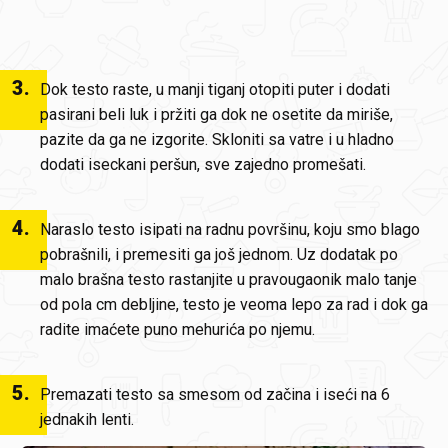
3
.
Dok testo raste, u manji tiganj otopiti puter i dodati
pasirani beli luk i pržiti ga dok ne osetite da miriše,
pazite da ga ne izgorite. Skloniti sa vatre i u hladno
dodati iseckani peršun, sve zajedno promešati.
4
.
Naraslo testo isipati na radnu površinu, koju smo blago
pobrašnili, i premesiti ga još jednom. Uz dodatak po
malo brašna testo rastanjite u pravougaonik malo tanje
od pola cm debljine, testo je veoma lepo za rad i dok ga
radite imaćete puno mehurića po njemu.
5
.
Premazati testo sa smesom od začina i iseći na 6
jednakih lenti.