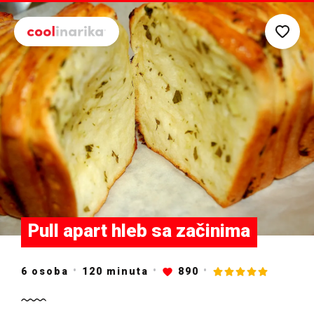
Preskoči na glavni sadržaj
Pull apart hleb sa začinima
6 osoba
120
minuta
890