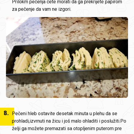
Prilokm pečenja ćete morati da ga prekrijete papirom
za pečenje da vam ne izgori.
8
.
Pečeni hleb ostavite desetak minuta u plehu da se
prohladi,izvrnuti na žicu i još malo ohladiti i poslužiti.Po
želji ga možete premazati sa otopljenim puterom pre