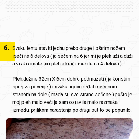
6
.
Svaku lentu staviti jednu preko druge i oštrim nožem
iseći na 6 delova ( ja sečem na 6 jer mi je pleh uži a duži
a vi ako imate širi pleh a kraći, isecite na 4 delova )
Pleh,dužine 32cm X 6cm dobro podmazati ( ja koristim
sprej za pečenje ) i svaku hrpicu ređati sečenom
stranom na dole ( mada su sve strane sečene ),pošto je
moj pleh malo veći ja sam ostavila malo razmaka
između, prilikom narastanja po drugi put to se popunilo.