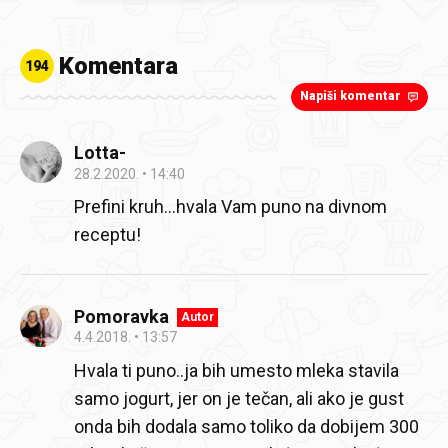
Komentara
194
Napiši komentar
Lotta-
28.2.2020.
14:40
Prefini kruh...hvala Vam puno na divnom
receptu!
Pomoravka
Autor
4.4.2018.
13:57
Hvala ti puno..ja bih umesto mleka stavila
samo jogurt, jer on je tečan, ali ako je gust
onda bih dodala samo toliko da dobijem 300