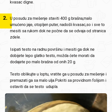
kvasac digne.
2
.
U posudu za mešenje staviti 400 g brašna,malo
umućeno jaje, otopljen puter, nadošli kvasac,so i sve to
mesiti sa rukom dok ne počne da se odvaja od stranica
zdele.
Isipati testo na radnu površinu i mesiti ga dok ne
dobijete lepo glatko testo, možda ćete morati da
dodajete po malo brašna od onih 20 g.
Testo oblikujte u loptu, vratite ga u posudu za mešenje i
premazati ga sa malo ulja.Pokriti sa providnom folijom i
ostaviti da se testo udupla.