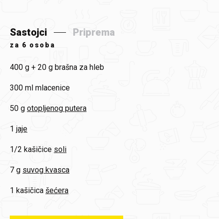
Sastojci
Priprema
za
6 osoba
400 g + 20 g
brašna za hleb
300 ml
mlacenice
50 g
otopljenog putera
1
jaje
1/2 kašičice
soli
7 g
suvog kvasca
1 kašičica
šećera