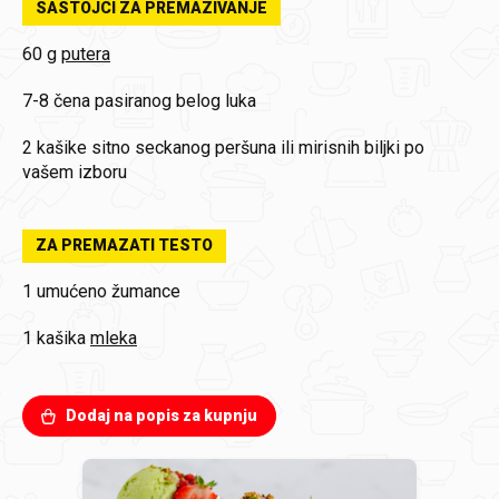
SASTOJCI ZA PREMAZIVANJE
60 g
putera
7-8 čena
pasiranog belog luka
2 kašike
sitno seckanog peršuna ili mirisnih biljki po
vašem izboru
ZA PREMAZATI TESTO
1
umućeno žumance
1 kašika
mleka
Dodaj na popis za kupnju