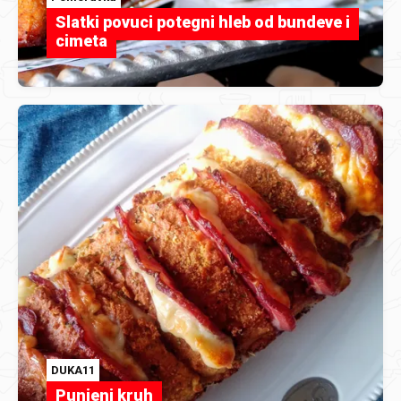
Slatki povuci potegni hleb od bundeve i
cimeta
DUKA11
Punjeni kruh