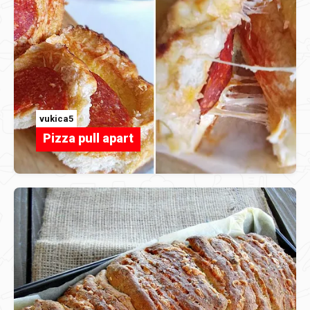
vukica5
Pizza pull apart