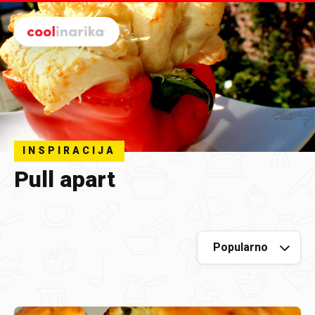
Preskoči na glavni sadržaj
INSPIRACIJA
Pull apart