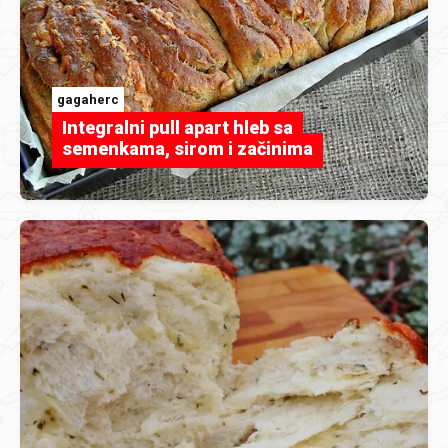
gagaherc
Integralni pull apart hleb sa
semenkama, sirom i začinima