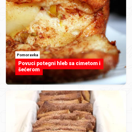
Pomoravka
Povuci potegni hleb sa cimetom i
šećerom