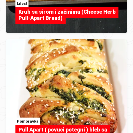
Lilest
Kruh sa sirom i začinima (Cheese Herb
Pull-Apart Bread)
Pomoravka
Pull Apart ( povuci potegni ) hleb sa