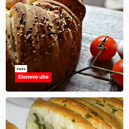
zazu
Slonovo uho