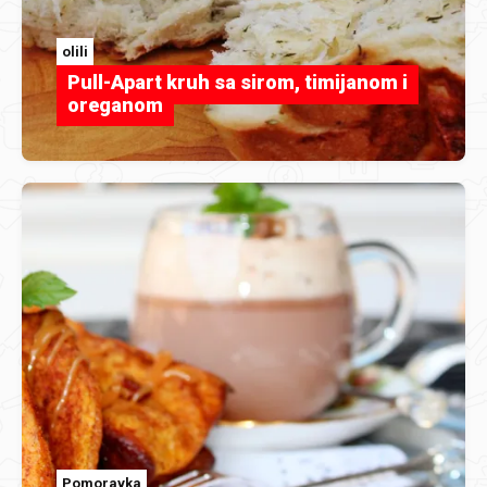
olili
Pull-Apart kruh sa sirom, timijanom i
oreganom
Pomoravka