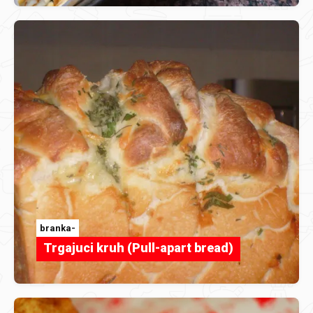
branka-
Trgajuci kruh (Pull-apart bread)