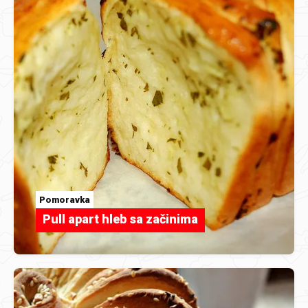
Pomoravka
Pull apart hleb sa začinima