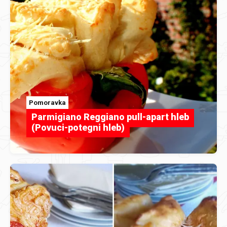
Pomoravka
Parmigiano Reggiano pull-apart hleb
(Povuci-potegni hleb)