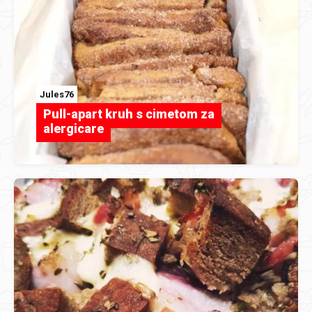
Jules76
Pull-apart kruh s cimetom za
alergicare