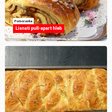
Pomoravka
Lisnati pull-apart hleb