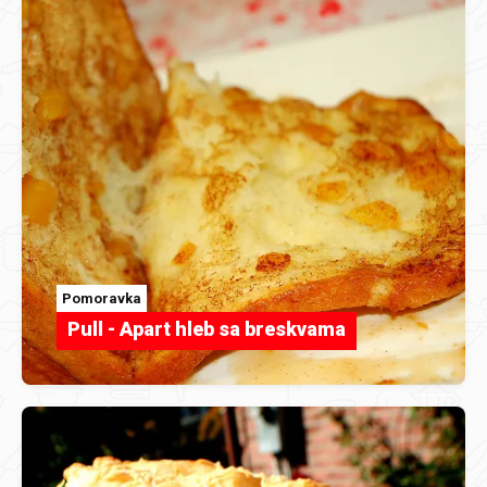
Pomoravka
Pull - Apart hleb sa breskvama