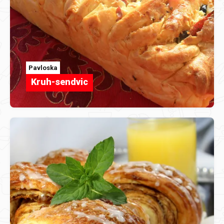
Pavloska
Kruh-sendvic