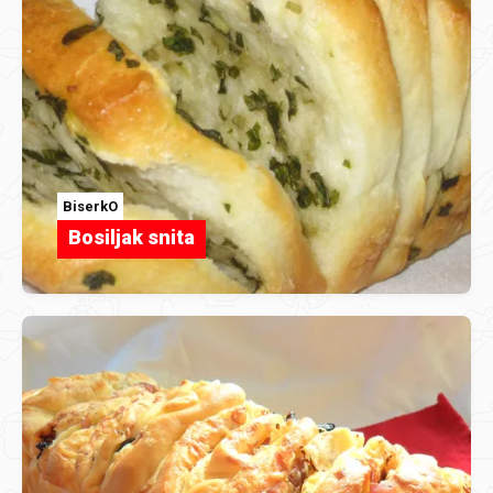
BiserkO
Bosiljak snita