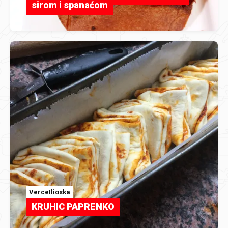
sirom i spanaćom
VerceIlioska
KRUHIC PAPRENKO