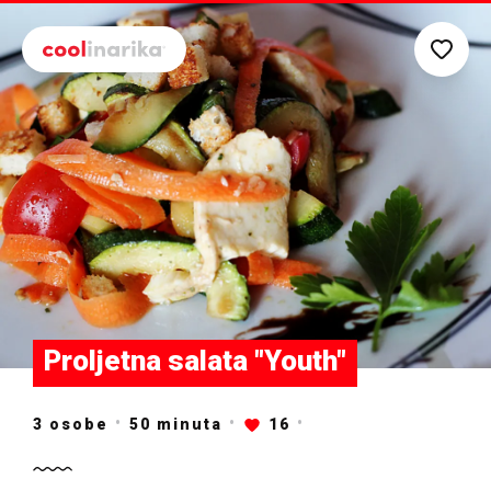
Preskoči na glavni sadržaj
Proljetna salata "Youth"
3 osobe
50
minuta
16