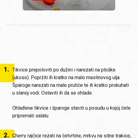
1
.
Tikvice prepoloviti po dužini i narezati na ploške
(ukoso). Popržiti ih kratko na malo maslinovog ulja.
Šparoge narezati na male prutiće te ih kratko prokuhati
u slanoj vodi. Ostaviti ih da se ohlade.
Ohlađene tikvice i šparoge staviti u posudu u kojoj ćete
pripremati salatu.
2
.
Cherry rajčice rezati na četvrtine, mrkvu na sitne trakice,