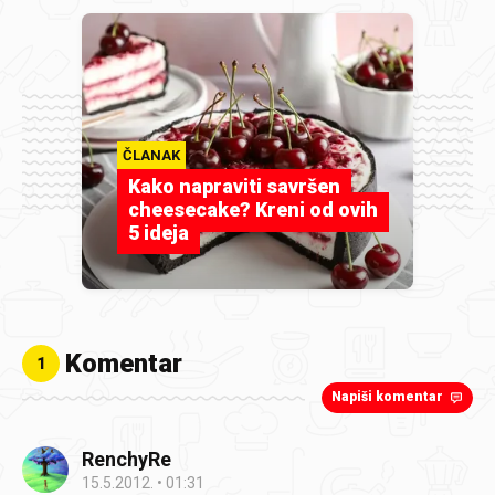
ČLANAK
Kako napraviti savršen
cheesecake? Kreni od ovih
5 ideja
Komentar
1
Napiši komentar
RenchyRe
15.5.2012.
01:31