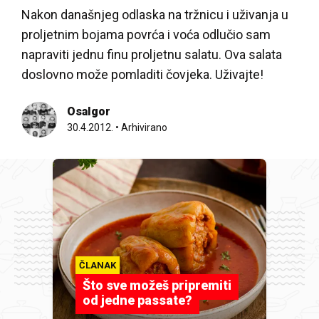
Nakon današnjeg odlaska na tržnicu i uživanja u
proljetnim bojama povrća i voća odlučio sam
napraviti jednu finu proljetnu salatu. Ova salata
doslovno može pomladiti čovjeka. Uživajte!
OsaIgor
30.4.2012.
•
Arhivirano
ČLANAK
Što sve možeš pripremiti
od jedne passate?