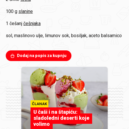
100 g
slanine
1 češanj
češnjaka
sol, maslinovo ulje, limunov sok, bosiljak, aceto balsamico
Dodaj na popis za kupnju
ČLANAK
U čaši i na štapiću:
sladoledni deserti koje
volimo