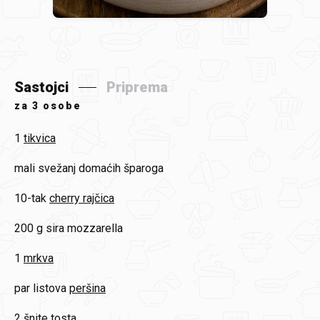
Sastojci
Priprema
za
3 osobe
1
tikvica
mali svežanj
domaćih šparoga
10-tak
cherry rajčica
200 g
sira mozzarella
1
mrkva
par listova
peršina
2 šnite
tosta