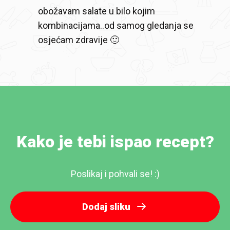
obožavam salate u bilo kojim
kombinacijama..od samog gledanja se
osjećam zdravije 🙂
Kako je tebi ispao recept?
Poslikaj i pohvali se! :)
Dodaj sliku