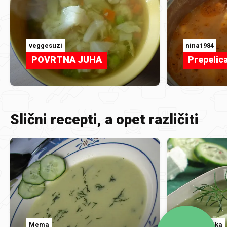
veggesuzi
nina1984
POVRTNA JUHA
Prepelic
Slični recepti, a opet različiti
Mema
coolinarika