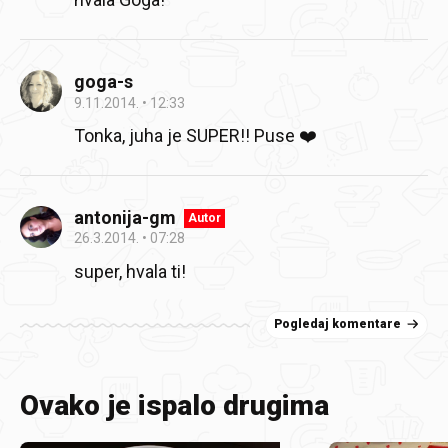
goga-s
9.11.2014.
12:33
Tonka, juha je SUPER!! Puse ❤️
antonija-gm
Autor
26.3.2014.
07:28
super, hvala ti!
Pogledaj komentare
Ovako je ispalo drugima