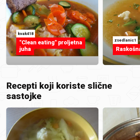
kvak418
zsedlanic1
"Clean eating" proljetna
juha
Raskošna
Recepti koji koriste slične
sastojke