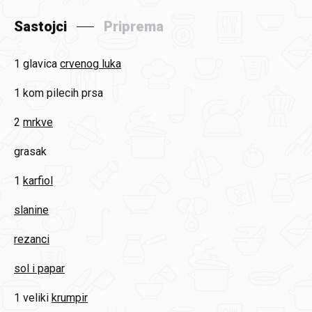
Sastojci
Priprema
1 glavica
crvenog luka
1 kom
pilecih prsa
2
mrkve
grasak
1
karfiol
slanine
rezanci
sol i papar
1 veliki
krumpir