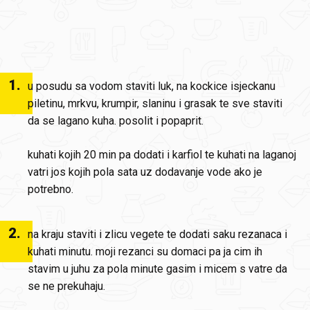
1
.
u posudu sa vodom staviti luk, na kockice isjeckanu
piletinu, mrkvu, krumpir, slaninu i grasak te sve staviti
da se lagano kuha. posolit i popaprit.
kuhati kojih 20 min pa dodati i karfiol te kuhati na laganoj
vatri jos kojih pola sata uz dodavanje vode ako je
potrebno.
2
.
na kraju staviti i zlicu vegete te dodati saku rezanaca i
kuhati minutu. moji rezanci su domaci pa ja cim ih
stavim u juhu za pola minute gasim i micem s vatre da
se ne prekuhaju.