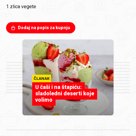
1 zlica
vegete
Dodaj na popis za kupnju
ČLANAK
U čaši i na štapiću:
sladoledni deserti koje
volimo