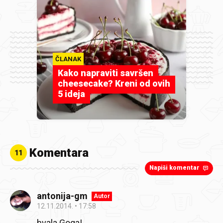
ČLANAK
Kako napraviti savršen
cheesecake? Kreni od ovih
5 ideja
Komentara
11
Napiši komentar
antonija-gm
Autor
12.11.2014.
17:58
hvala Goga!