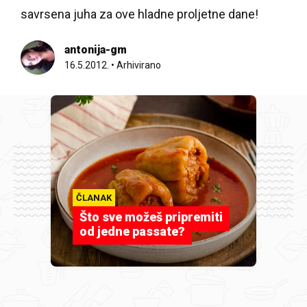
savrsena juha za ove hladne proljetne dane!
antonija-gm
16.5.2012.
•
Arhivirano
ČLANAK
Što sve možeš pripremiti
od jedne passate?