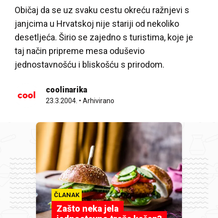
Običaj da se uz svaku cestu okreću ražnjevi s
janjcima u Hrvatskoj nije stariji od nekoliko
desetljeća. Širio se zajedno s turistima, koje je
taj način pripreme mesa oduševio
jednostavnošću i bliskošću s prirodom.
coolinarika
23.3.2004.
•
Arhivirano
ČLANAK
Zašto neka jela