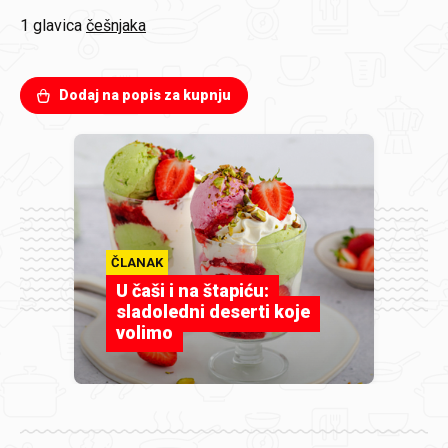
1 glavica
češnjaka
Dodaj na popis za kupnju
ČLANAK
U čaši i na štapiću:
sladoledni deserti koje
volimo