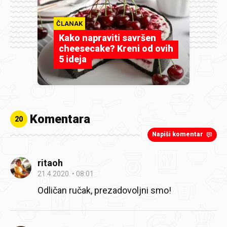
ČLANAK
Kako napraviti savršen
cheesecake? Kreni od ovih
5 ideja
Komentara
20
Napiši komentar
ritaoh
21.4.2020.
08:01
Odličan ručak, prezadovoljni smo!