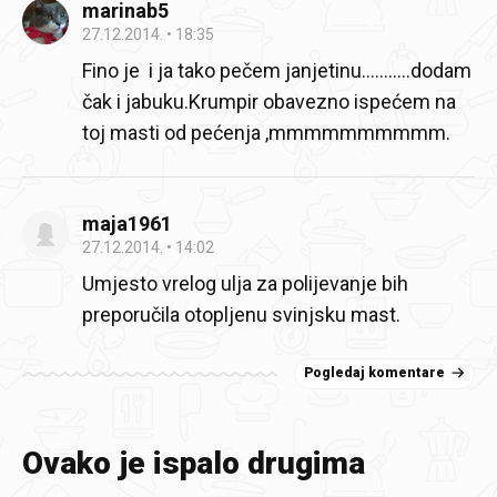
marinab5
27.12.2014.
18:35
Fino je i ja tako pečem janjetinu...........dodam
čak i jabuku.Krumpir obavezno ispećem na
toj masti od pećenja ,mmmmmmmmmm.
maja1961
27.12.2014.
14:02
Umjesto vrelog ulja za polijevanje bih
preporučila otopljenu svinjsku mast.
Pogledaj komentare
Ovako je ispalo drugima