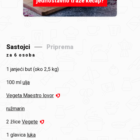
jednostavno traže kečap?
Sastojci
Priprema
za
6 osoba
1
janjeći but (oko 2,5 kg)
100 ml
ulja
Vegeta Maestro lovor
ružmarin
2 žlice
Vegete
1 glavica
luka