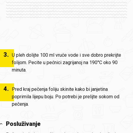
3
.
U pleh dolijte 100 ml vruće vode i sve dobro prekrijte
folijom. Pecite u pećnici zagrijanoj na 190°C oko 90
minuta.
4
.
Pred kraj pečenja foliju skinite kako bi janjetina
poprimila lijepu boju. Po potrebi je prelijte sokom od
pečenja.
Posluživanje