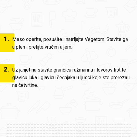
1
.
Meso operite, posušite i natrljajte Vegetom. Stavite ga
u pleh i prelijte vrućim uljem.
2
.
Uz janjetinu stavite grančicu ružmarina i lovorov list te
glavicu luka i glavicu češnjaka u ljusci koje ste prerezali
na četvrtine.