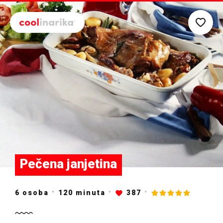
Preskoči na glavni sadržaj
Pečena janjetina
6 osoba
120
minuta
387