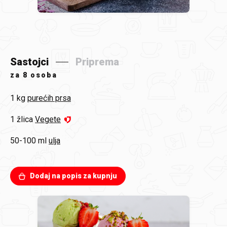
Sastojci
Priprema
za
8 osoba
1 kg
purećih prsa
1 žlica
Vegete
50-100 ml
ulja
Dodaj na popis za kupnju