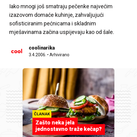
Iako mnogi još smatraju pečenke najvećim
izazovom domaće kuhinje, zahvaljujući
sofisticiranim pećnicama i skladnim
mješavinama začina uspijevaju kao od šale.
coolinarika
3.4.2006.
•
Arhivirano
ČLANAK
Zašto neka jela
jednostavno traže kečap?