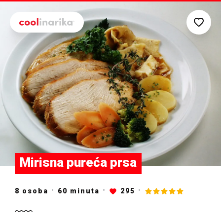
Preskoči na glavni sadržaj
Mirisna pureća prsa
8 osoba
60
minuta
295