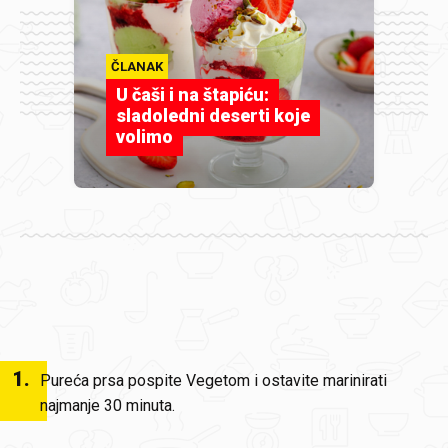
ČLANAK
U čaši i na štapiću:
sladoledni deserti koje
volimo
1
.
Pureća prsa pospite Vegetom i ostavite marinirati
najmanje 30 minuta.