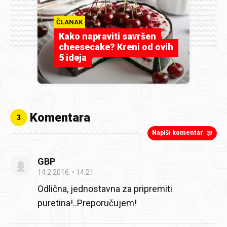
ČLANAK
Kako napraviti savršen
cheesecake? Kreni od ovih
5 ideja
Komentara
3
Napiši komentar
GBP
14.2.2016.
14:21
Odlična, jednostavna za pripremiti
puretina!..Preporučujem!