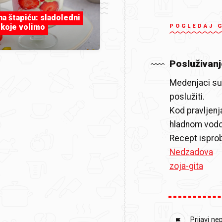
 na štapiću: sladoledni
 koje volimo
POGLEDAJ 
Posluživanj
Medenjaci su 
poslužiti.
Kod pravljenj
hladnom vodom
Recept ispro
Nedzadova
zoja-gita
Prijavi ne