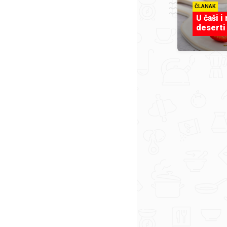
ČLANAK
U čaši i
deserti