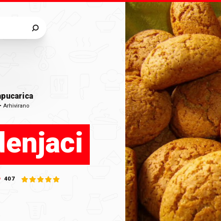
pucarica
•
Arhivirano
enjaci
407