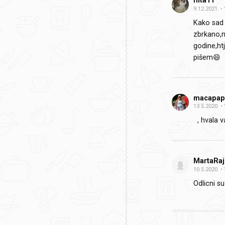
nita11
9.12.2021.
Kako sad 
zbrkano,n
godine,ht
pišem😄
macapap
13.5.2020.
, hvala v
MartaRaj
10.5.2020.
Odlicni su