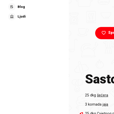
Blog
Ljudi
Sp
Sasto
25 dkg
šećera
3 komada
jaja
25 dkg
Cvjetnog 