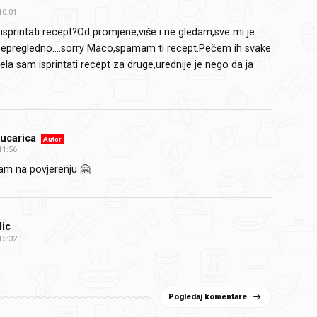
10:01
isprintati recept?Od promjene,više i ne gledam,sve mi je
epregledno....sorry Maco,spamam ti recept.Pečem ih svake
jela sam isprintati recept za druge,urednije je nego da ja
ucarica
Autor
11:56
am na povjerenju 🤗
lic
15:32
Pogledaj komentare