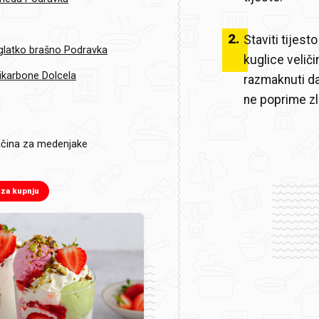
2
.
Staviti tijest
glatko brašno Podravka
kuglice velič
ikarbone Dolcela
razmaknuti da
ne poprime zl
začina za medenjake
 za kupnju