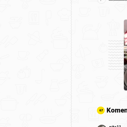
Komen
67