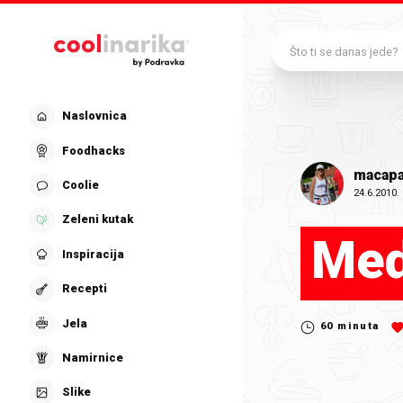
Preskoči na glavni sadržaj
Što ti se danas jede?
Naslovnica
Foodhacks
macapa
Coolie
24.6.2010.
Zeleni kutak
Med
Inspiracija
Recepti
Jela
60
minuta
Namirnice
Slike