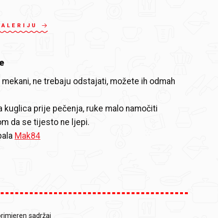
GALERIJU
e
mekani, ne trebaju odstajati, možete ih odmah
a kuglica prije pečenja, ruke malo namočiti
 da se tijesto ne ljepi.
bala
Mak84
primjeren sadržaj