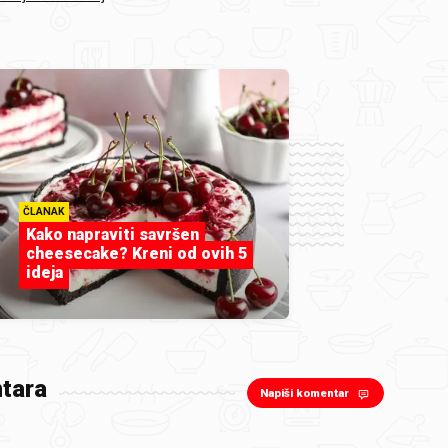
ČLANAK
Kako napraviti savršen
cheesecake? Kreni od ovih 5
ideja
tara
Napiši komentar