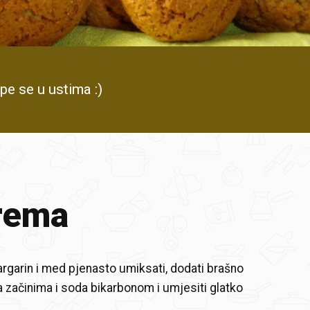
pe se u ustima :)
rema
margarin i med pjenasto umiksati, dodati brašno
začinima i soda bikarbonom i umjesiti glatko