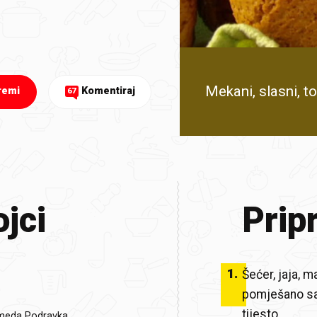
Mekani, slasni, to
remi
Komentiraj
67
jci
Prip
1
.
Šećer, jaja, 
pomješano sa 
tijesto.
meda Podravka