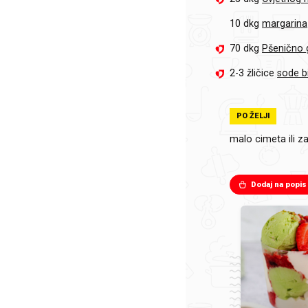
10 dkg
margarina
70 dkg
Pšenično 
2-3 žličice
sode b
PO ŽELJI
malo
cimeta ili 
Dodaj na popis