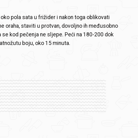
o oko pola sata u frižider i nakon toga oblikovati
ine oraha, staviti u protvan, dovoljno ih međusobno
 se kod pečenja ne sljepe. Peći na 180-200 dok
atnožutu boju, oko 15 minuta.