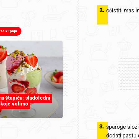
2
.
očistiti masli
 za kupnju
 na štapiću: sladoledni
 koje volimo
3
.
šparoge složi
dodati pastu o