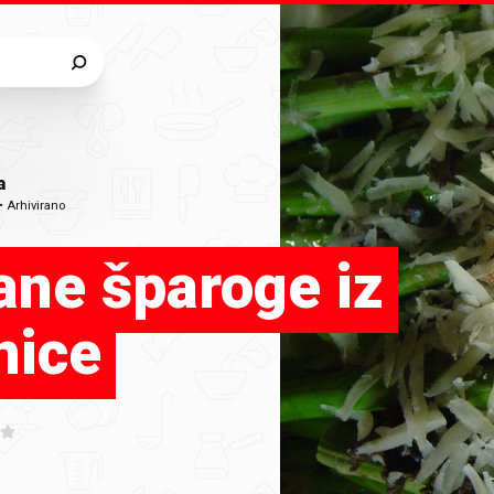
a
•
Arhivirano
ane šparoge iz
nice