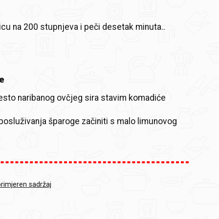
nicu na 200 stupnjeva i peči desetak minuta..
e
sto naribanog ovčjeg sira stavim komadiće
posluživanja šparoge začiniti s malo limunovog
primjeren sadržaj