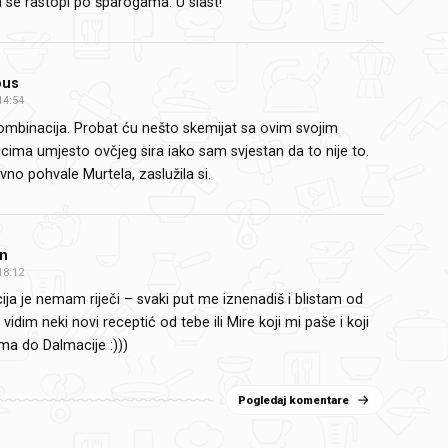
 se rastopi po šparogama. U slast!
ous
14:54
ombinacija. Probat ću nešto skemijat sa ovim svojim
ima umjesto ovčjeg sira iako sam svjestan da to nije to.
tivno pohvale Murtela, zaslužila si.
n
18:12
ja je nemam riječi – svaki put me iznenadiš i blistam od
vidim neki novi receptić od tebe ili Mire koji mi paše i koji
a do Dalmacije :)))
Pogledaj komentare