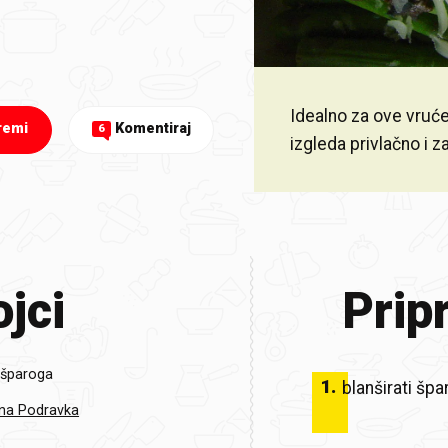
Idealno za ove vruće
remi
Komentiraj
6
izgleda privlačno i 
jci
Prip
 šparoga
1
.
blanširati špa
ina Podravka