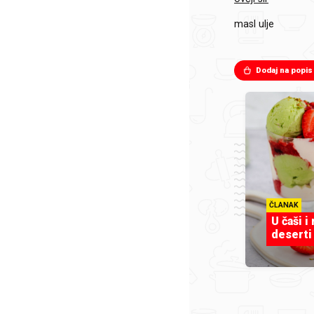
masl ulje
Dodaj na popis
ČLANAK
U čaši i
deserti