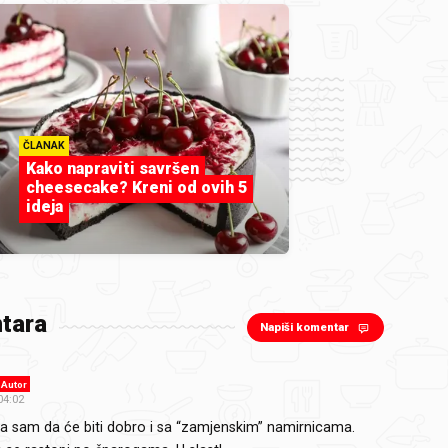
ČLANAK
Kako napraviti savršen
cheesecake? Kreni od ovih 5
ideja
tara
Napiši komentar
Autor
04:02
a sam da će biti dobro i sa “zamjenskim” namirnicama.