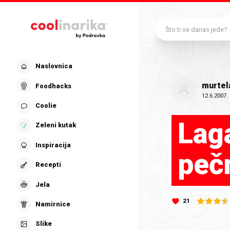
Preskoči na glavni sadržaj
Što ti se danas jede?
Naslovnica
murtel
Foodhacks
12.6.2007.
Coolie
Lag
Zeleni kutak
Inspiracija
peč
Recepti
Jela
21
Namirnice
Slike