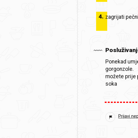
4
.
zagrijati peč
Posluživanj
Ponekad umje
gorgonzole.
možete prije 
soka
Prijavi ne