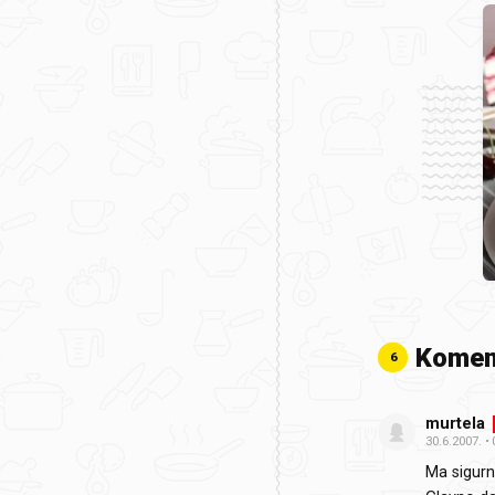
Komen
6
murtela
30.6.2007.
Ma sigurn