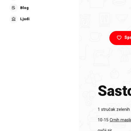
Blog
Ljudi
Sp
Sasto
1 stručak
zelenih
10-15
Crnih masl
ovčji sir