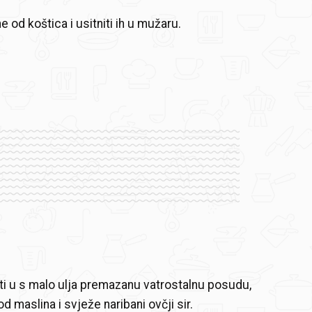
ne od koštica i usitniti ih u mužaru.
ti u s malo ulja premazanu vatrostalnu posudu,
d maslina i svježe naribani ovčji sir.