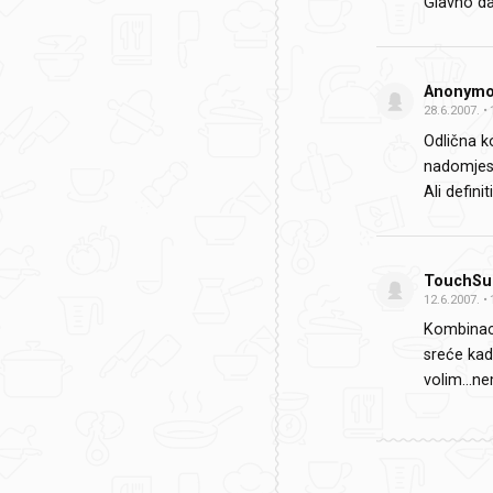
Glavno da
Anonym
28.6.2007.
Odlična k
nadomjesc
Ali defini
TouchSu
12.6.2007.
Kombinaci
sreće kad 
volim…nem