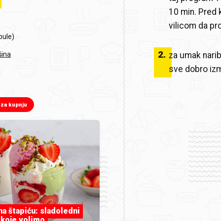
10 min. Pred 
vilicom da pro
pule)
2
.
šina
za umak naribj
sve dobro izm
 za kupnju
 na štapiću: sladoledni
 koje volimo