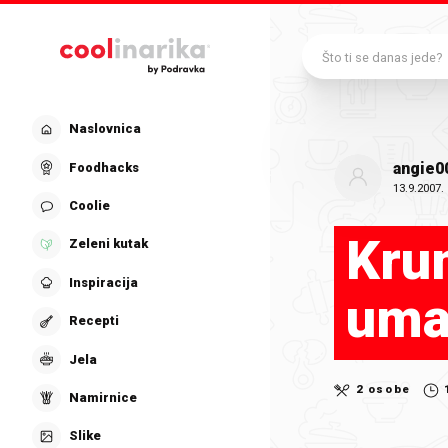
Preskoči na glavni sadržaj
Što ti se danas jede?
Naslovnica
angie0
Foodhacks
13.9.2007.
Coolie
Krum
Zeleni kutak
Inspiracija
uma
Recepti
Jela
2 osobe
Namirnice
Slike