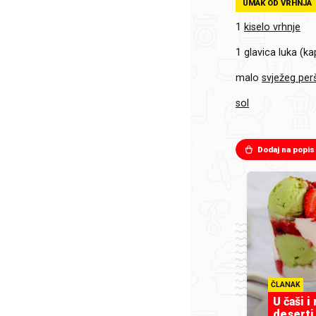
UMAK OD VRHNJA
1
kiselo vrhnje
1 glavica
luka (ka
malo
svježeg per
sol
Dodaj na popis
ČLANAK
U čaši i
deserti