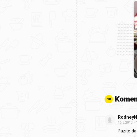
Komen
10
RodneyN
16.5.2013.
Pazite da