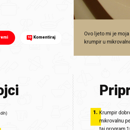
Ovo ljeto mi je moja
remi
Komentiraj
10
krumpir u mikrovalnoj
jci
Prip
1
.
Krumpir dobro 
dih)
mikrovalnu pe
taj program 1