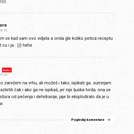
((((
ore
00:35
am se kad sam ovo vidjela a onda gle koliko petica receptu
 cu i ja : ))) hehe
7
Autor
10:30
o zarežem na vrhu, ali možeš i tako, ispikati ga…sumnjam
azletiti čak i ako ga ne ispikaš, jer nije ljuska tvrda, ona se
ura od pečenja i dehidracije, jaje bi eksplodiralo da je u
w.
Pogledaj komentare