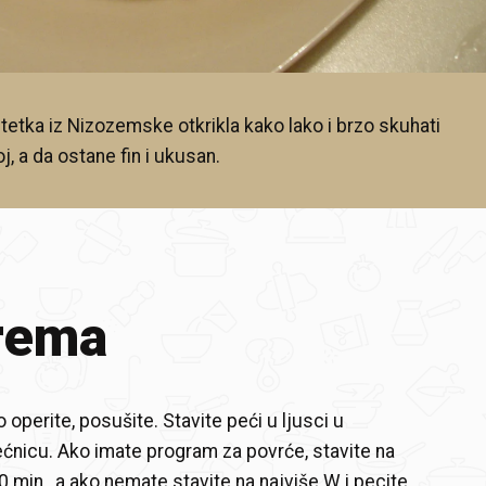
 tetka iz Nizozemske otkrikla kako lako i brzo skuhati
, a da ostane fin i ukusan.
rema
operite, posušite. Stavite peći u ljusci u
ćnicu. Ako imate program za povrće, stavite na
0 min., a ako nemate stavite na najviše W i pecite