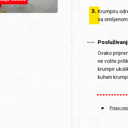
3
.
Krumpiru odre
sa omiljenom
Posluživanj
Ovako priprem
ne volite pril
krumpir ukolik
kuhani krumpir
Prijavi ne