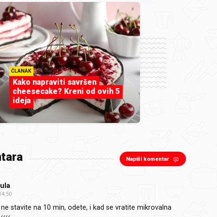
ČLANAK
Kako napraviti savršen
cheesecake? Kreni od ovih 5
ideja
tara
Napiši komentar
ula
14:50
 ne stavite na 10 min, odete, i kad se vratite mikrovalna