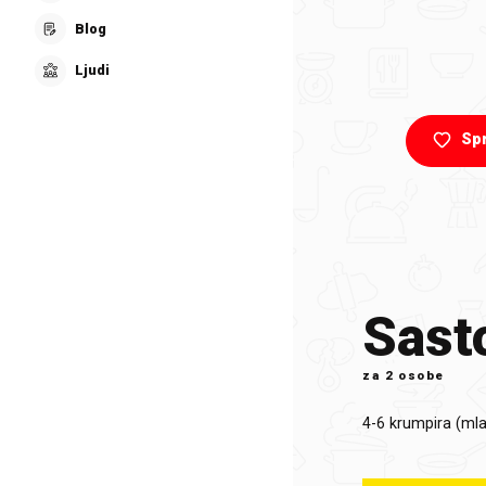
Blog
Ljudi
Sp
Sasto
za
2 osobe
4-6
krumpira (mla