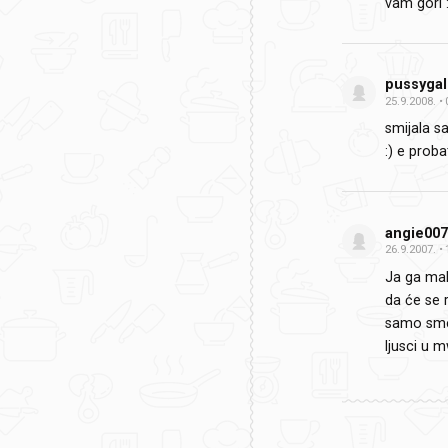
vam gori :
pussygal
25.9.2008.
smijala s
:) e probat
angie00
26.9.2007.
Ja ga mal
da će se r
samo smež
ljusci u m