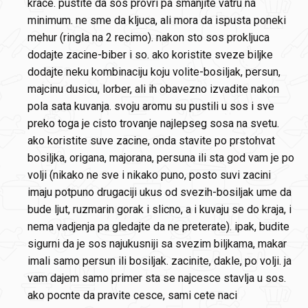
krace. pustite da sos provri pa smanjite vatru na
minimum. ne sme da kljuca, ali mora da ispusta poneki
mehur (ringla na 2 recimo). nakon sto sos prokljuca
dodajte zacine-biber i so. ako koristite sveze biljke
dodajte neku kombinaciju koju volite-bosiljak, persun,
majcinu dusicu, lorber, ali ih obavezno izvadite nakon
pola sata kuvanja. svoju aromu su pustili u sos i sve
preko toga je cisto trovanje najlepseg sosa na svetu.
ako koristite suve zacine, onda stavite po prstohvat
bosiljka, origana, majorana, persuna ili sta god vam je po
volji (nikako ne sve i nikako puno, posto suvi zacini
imaju potpuno drugaciji ukus od svezih-bosiljak ume da
bude ljut, ruzmarin gorak i slicno, a i kuvaju se do kraja, i
nema vadjenja pa gledajte da ne preterate). ipak, budite
sigurni da je sos najukusniji sa svezim biljkama, makar
imali samo persun ili bosiljak. zacinite, dakle, po volji. ja
vam dajem samo primer sta se najcesce stavlja u sos.
ako pocnte da pravite cesce, sami cete naci