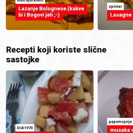
indirajurkovic
zpintar
Lazanje Bolognese (kakve
bi i Bogovi jeli ;-)
Lasagne 
Recepti koji koriste slične
sastojke
papomojsije
Didi1970
musaka o