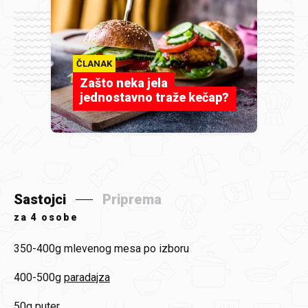
ČLANAK
Zašto neka jela
jednostavno traže kečap?
Sastojci
Priprema
za
4 osobe
350-400g
mlevenog mesa po izboru
400-500g
paradajza
50g
puter