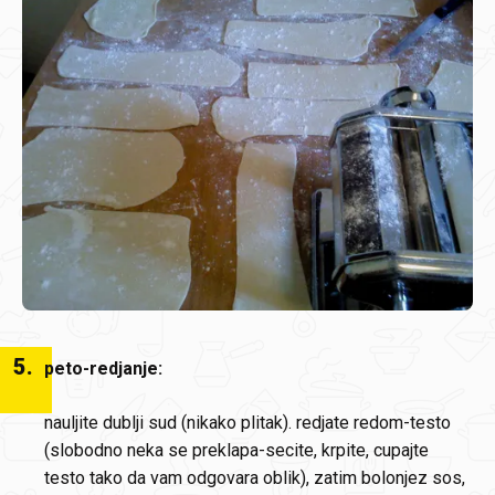
5
.
peto-redjanje:
nauljite dublji sud (nikako plitak). redjate redom-testo
(slobodno neka se preklapa-secite, krpite, cupajte
testo tako da vam odgovara oblik), zatim bolonjez sos,