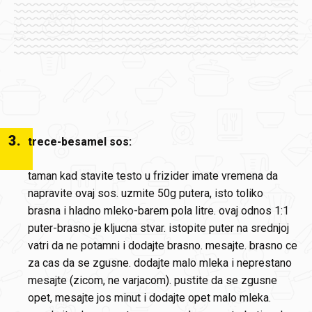
3
.
trece-besamel sos:
taman kad stavite testo u frizider imate vremena da
napravite ovaj sos. uzmite 50g putera, isto toliko
brasna i hladno mleko-barem pola litre. ovaj odnos 1:1
puter-brasno je kljucna stvar. istopite puter na srednjoj
vatri da ne potamni i dodajte brasno. mesajte. brasno ce
za cas da se zgusne. dodajte malo mleka i neprestano
mesajte (zicom, ne varjacom). pustite da se zgusne
opet, mesajte jos minut i dodajte opet malo mleka.