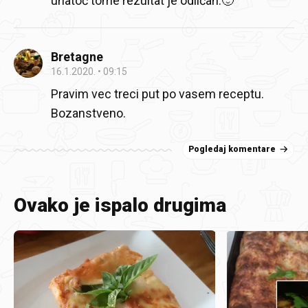
unatoč tome rezultat je odličan.🙂
Bretagne
16.1.2020.
09:15
Pravim vec treci put po vasem receptu.
Bozanstveno.
Pogledaj komentare
Ovako je ispalo drugima