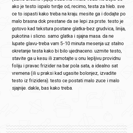
ako je testo ispalo tvrdje od, recimo, testa za hleb. sve
ce to ispasti kako treba na kraju. mesite ga i dodajte po
malo brasna dok prestane da se lepi za prste. testo je
gotovo kad tekstura postane glatka-bez grudvica, linija,
pukotina i slicno. samo glatka i sjajna masa. da ne
lupate glavu-treba vam 5-10 minuta mesenja uz stalno
okretanje testa kako bi bilo ujednaceno. uzmite testo,
stavite ga u kesu ili zamotajte u onu lepljivu providnu
foliju i pravac frizider na bar pola sata, a idealno sat
vremena (ili u praksi kad ugasite bolonjez, izvadite
testo iz frizidera). testo ce postati malo zuce i malo
sjajnije. dakle, bas kako treba.