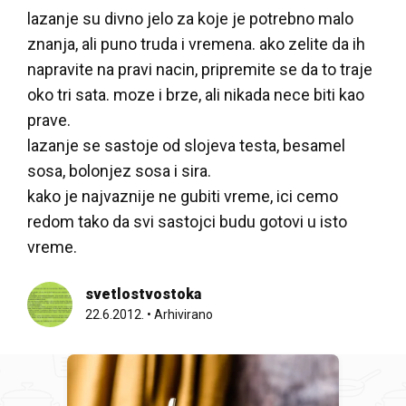
lazanje su divno jelo za koje je potrebno malo
znanja, ali puno truda i vremena. ako zelite da ih
napravite na pravi nacin, pripremite se da to traje
oko tri sata. moze i brze, ali nikada nece biti kao
prave.
lazanje se sastoje od slojeva testa, besamel
sosa, bolonjez sosa i sira.
kako je najvaznije ne gubiti vreme, ici cemo
redom tako da svi sastojci budu gotovi u isto
vreme.
svetlostvostoka
22.6.2012.
•
Arhivirano