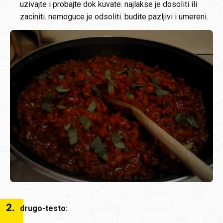
uzivajte i probajte dok kuvate. najlakse je dosoliti ili
zaciniti. nemoguce je odsoliti. budite pazljivi i umereni.
2
.
drugo-testo: