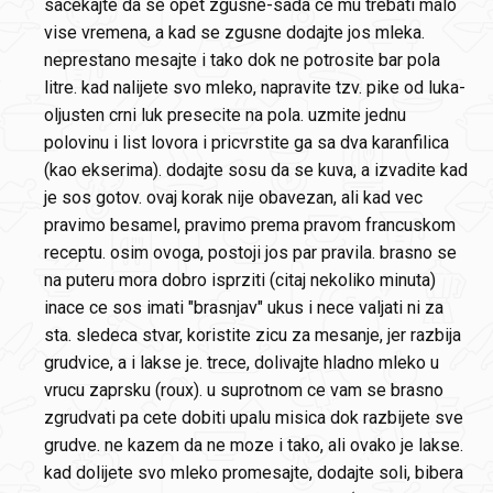
sacekajte da se opet zgusne-sada ce mu trebati malo
vise vremena, a kad se zgusne dodajte jos mleka.
neprestano mesajte i tako dok ne potrosite bar pola
litre. kad nalijete svo mleko, napravite tzv. pike od luka-
oljusten crni luk presecite na pola. uzmite jednu
polovinu i list lovora i pricvrstite ga sa dva karanfilica
(kao ekserima). dodajte sosu da se kuva, a izvadite kad
je sos gotov. ovaj korak nije obavezan, ali kad vec
pravimo besamel, pravimo prema pravom francuskom
receptu. osim ovoga, postoji jos par pravila. brasno se
na puteru mora dobro isprziti (citaj nekoliko minuta)
inace ce sos imati "brasnjav" ukus i nece valjati ni za
sta. sledeca stvar, koristite zicu za mesanje, jer razbija
grudvice, a i lakse je. trece, dolivajte hladno mleko u
vrucu zaprsku (roux). u suprotnom ce vam se brasno
zgrudvati pa cete dobiti upalu misica dok razbijete sve
grudve. ne kazem da ne moze i tako, ali ovako je lakse.
kad dolijete svo mleko promesajte, dodajte soli, bibera