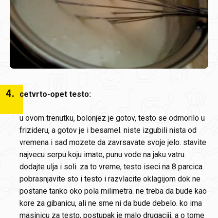
4
.
cetvrto-opet testo:
u ovom trenutku, bolonjez je gotov, testo se odmorilo u
frizideru, a gotov je i besamel. niste izgubili nista od
vremena i sad mozete da zavrsavate svoje jelo. stavite
najvecu serpu koju imate, punu vode na jaku vatru.
dodajte ulja i soli. za to vreme, testo iseci na 8 parcica.
pobrasnjavite sto i testo i razvlacite oklagijom dok ne
postane tanko oko pola milimetra. ne treba da bude kao
kore za gibanicu, ali ne sme ni da bude debelo. ko ima
masinicu za testo, postupak je malo drugaciji, a o tome