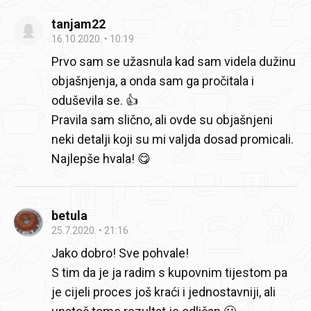
tanjam22
16.10.2020.
10:19
Prvo sam se užasnula kad sam videla dužinu
objašnjenja, a onda sam ga pročitala i
oduševila se. 👍
Pravila sam slično, ali ovde su objašnjeni
neki detalji koji su mi valjda dosad promicali.
Najlepše hvala! 😋
betula
25.7.2020.
21:16
Jako dobro! Sve pohvale!
S tim da je ja radim s kupovnim tijestom pa
je cijeli proces još kraći i jednostavniji, ali