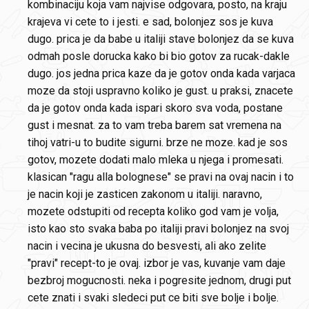
kombinaciju koja vam najvise odgovara, posto, na kraju
krajeva vi cete to i jesti. e sad, bolonjez sos je kuva
dugo. prica je da babe u italiji stave bolonjez da se kuva
odmah posle dorucka kako bi bio gotov za rucak-dakle
dugo. jos jedna prica kaze da je gotov onda kada varjaca
moze da stoji uspravno koliko je gust. u praksi, znacete
da je gotov onda kada ispari skoro sva voda, postane
gust i mesnat. za to vam treba barem sat vremena na
tihoj vatri-u to budite sigurni. brze ne moze. kad je sos
gotov, mozete dodati malo mleka u njega i promesati.
klasican "ragu alla bolognese" se pravi na ovaj nacin i to
je nacin koji je zasticen zakonom u italiji. naravno,
mozete odstupiti od recepta koliko god vam je volja,
isto kao sto svaka baba po italiji pravi bolonjez na svoj
nacin i vecina je ukusna do besvesti, ali ako zelite
"pravi" recept-to je ovaj. izbor je vas, kuvanje vam daje
bezbroj mogucnosti. neka i pogresite jednom, drugi put
cete znati i svaki sledeci put ce biti sve bolje i bolje.