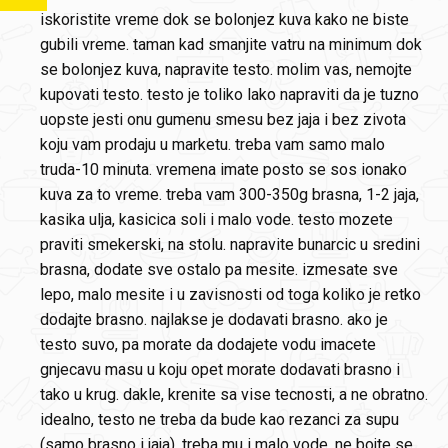
iskoristite vreme dok se bolonjez kuva kako ne biste
gubili vreme. taman kad smanjite vatru na minimum dok
se bolonjez kuva, napravite testo. molim vas, nemojte
kupovati testo. testo je toliko lako napraviti da je tuzno
uopste jesti onu gumenu smesu bez jaja i bez zivota
koju vam prodaju u marketu. treba vam samo malo
truda-10 minuta. vremena imate posto se sos ionako
kuva za to vreme. treba vam 300-350g brasna, 1-2 jaja,
kasika ulja, kasicica soli i malo vode. testo mozete
praviti smekerski, na stolu. napravite bunarcic u sredini
brasna, dodate sve ostalo pa mesite. izmesate sve
lepo, malo mesite i u zavisnosti od toga koliko je retko
dodajte brasno. najlakse je dodavati brasno. ako je
testo suvo, pa morate da dodajete vodu imacete
gnjecavu masu u koju opet morate dodavati brasno i
tako u krug. dakle, krenite sa vise tecnosti, a ne obratno.
idealno, testo ne treba da bude kao rezanci za supu
(samo brasno i jaja), treba mu i malo vode. ne bojte se