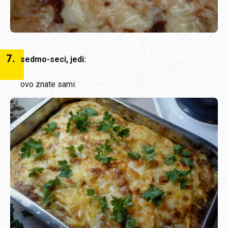
7
.
sedmo-seci, jedi:
ovo znate sami.