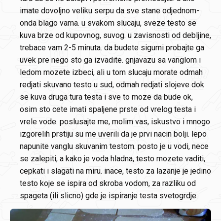
imate dovoljno veliku serpu da sve stane odjednom-
onda blago vama. u svakom slucaju, sveze testo se
kuva brze od kupovnog, suvog. u zavisnosti od debljine,
trebace vam 2-5 minuta. da budete sigurni probajte ga
uvek pre nego sto ga izvadite. gnjavazu sa vanglom i
ledom mozete izbeci, ali u tom slucaju morate odmah
redjati skuvano testo u sud, odmah redjati slojeve dok
se kuva druga tura testa i sve to moze da bude ok,
osim sto cete imati spaljene prste od vrelog testa i
vrele vode. poslusajte me, molim vas, iskustvo i mnogo
izgorelih prstiju su me uverili da je prvi nacin bolji. lepo
napunite vanglu skuvanim testom. posto je u vodi, nece
se zalepiti, a kako je voda hladna, testo mozete vaditi,
cepkati i slagati na miru. inace, testo za lazanje je jedino
testo koje se ispira od skroba vodom, za razliku od
spageta (ili slicno) gde je ispiranje testa svetogrdje.