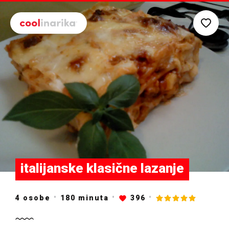
Preskoči na glavni sadržaj
italijanske klasične lazanje
4 osobe
180
minuta
396