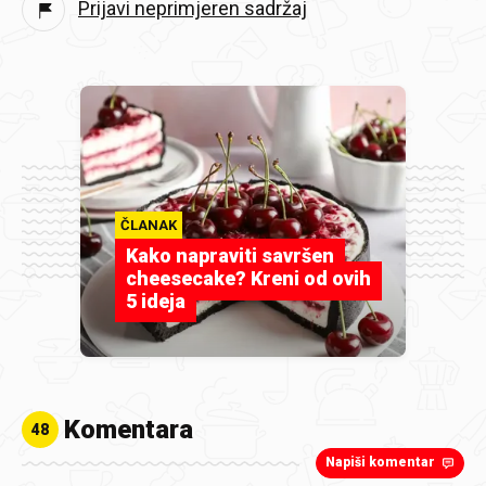
Prijavi neprimjeren sadržaj
ČLANAK
Kako napraviti savršen
cheesecake? Kreni od ovih
5 ideja
Komentara
48
Napiši komentar