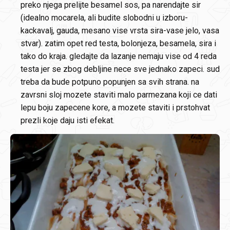
preko njega prelijte besamel sos, pa narendajte sir
(idealno mocarela, ali budite slobodni u izboru-
kackavalj, gauda, mesano vise vrsta sira-vase jelo, vasa
stvar). zatim opet red testa, bolonjeza, besamela, sira i
tako do kraja. gledajte da lazanje nemaju vise od 4 reda
testa jer se zbog debljine nece sve jednako zapeci. sud
treba da bude potpuno popunjen sa svih strana. na
zavrsni sloj mozete staviti malo parmezana koji ce dati
lepu boju zapecene kore, a mozete staviti i prstohvat
prezli koje daju isti efekat.