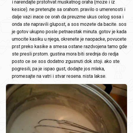
i narendajte prstohvat muskatnog oraha (moze i iz
kesice). ne preterujte sa orahom. pravilo o umerenosti i
dalje vazi inace ce orah da preuzme ukus celog sosa i
onda ste napravili glupost, a sos mozete da bacite. sos
je gotov ukupno posle petnaestak minuta. gotov je kada
umocite kasiku u njega, okrenete je naopacke, povucete
prst preko kasike a smesa ostane razdvojena tamo gde
ste presli prstom. gustina mora biti srednja do redja
posto ce se sos dodatno zgusnuti dok stoji. ako ste
pogresili, pa je ispao gust, dodajte jos mleka,
promesajte na vatri i stvar resena. nista lakse.