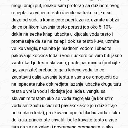
mogu drugi put, ionako sam preterao sa duzinom ovog
recepta. razvuceno testo isecite na trake koje nisu
duze od suda u kome cete peci lazanje. uzmite u obzir
da ce prilikom kuvanja testo porasti jos oko 5-10%,
dakle ne secite knap. ubacite u kljucalu vodu testo i
promesajte da se ne zalepi. dok se testo kuva, uzmite
veliku vanglu, napunite je hladnom vodom i ubacite
pakovanje kockica leda u vodu. uskoro ce vam biti jasno
zasto. kad je testo skuvano, posle par minuta (probajte
ga, zagrizite) prebacite ga u ledenu vodu. to ce
zaustaviti dalje kuvanje testa, a vama ce omoguciti da
ne ispecete ruke dok redjate lazanje. ubacite drugu turu
testa u vrelu vodu i dodajte jos leda u vanglu sa
skuvanim testom ako se voda zagrejala (ja koristim
vodu smrznutu u casi od pavlake-lakse je i duze traje
od kockica leda), pa skuvano opet u hladnu vodu. i tako
do kraja. princip ste shvatili. bolje kuvajte testo u vise
tura da se ne zalepi i povremeno promesajte. a ako