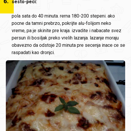
6
.
sesto-peci:
pola sata do 40 minuta. rerna 180-200 stepeni. ako
pocne da tamni prebrzo, pokrijte alu-folijom neko
vreme, pa je skinite pre kraja. izvadite i nabacate svez
persun ili bosiljak preko vrelih lazanja. lazanje moraju
obavezno da odstoje 20 minuta pre secenja inace ce se
raspadati kao dronjci.