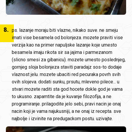
8
.
ps. lazanje moraju biti vlazne, nikako suve. ne smeju
imati vise besamela od bolonjeza. mozete praviti vise
verzija kao na primer napuljske lazanje koje umesto
besamela imaju rikota sir sa jajima i parmezanom
(slicno smesi za gibanicu). mozete umesto poslednjeg,
gornjeg sloja bolonjeza staviti paradajz sos-to dodaje
vlaznost jelu. mozete ubaciti red pecuraka povrh svih
ovih slojeva. dodati sunku, prsutu, mleveno pilece... u
stvari mozete raditi sta god hocete dokle god je vama
to ukusno. zapamtite da je kuvanje filozofija, a ne
programiranje. prilagodite jelo sebi, pravi nacin je onaj
nacin koji je vama najukusniji, a ne onaj iz recepta. sve
najbolje i izvinite na predugackom postu. uzivajte.