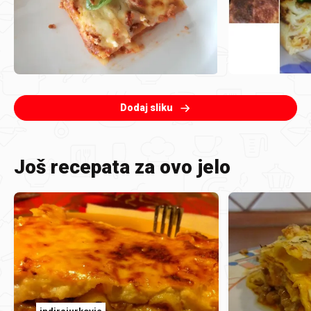
Dodaj sliku
Još recepata za ovo jelo