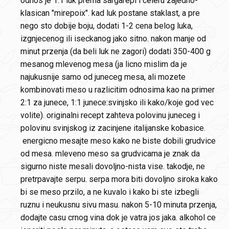
odnos je 1:1 luk prema sargarepi i celeru zajedno-
klasican "mirepoix". kad luk postane staklast, a pre
nego sto dobije boju, dodati 1-2 cena belog luka,
izgnjecenog ili iseckanog jako sitno. nakon manje od
minut przenja (da beli luk ne zagori) dodati 350-400 g
mesanog mlevenog mesa (ja licno mislim da je
najukusnije samo od juneceg mesa, ali mozete
kombinovati meso u razlicitim odnosima kao na primer
2:1 za junece, 1:1 junece:svinjsko ili kako/koje god vec
volite). originalni recept zahteva polovinu juneceg i
polovinu svinjskog iz zacinjene italijanske kobasice.
energicno mesajte meso kako ne biste dobili grudvice
od mesa. mleveno meso sa grudvicama je znak da
sigurno niste mesali dovoljno-nista vise. takodje, ne
pretrpavajte serpu. serpa mora biti dovoljno siroka kako
bi se meso przilo, a ne kuvalo i kako bi ste izbegli
ruznu i neukusnu sivu masu. nakon 5-10 minuta przenja,
dodajte casu crnog vina dok je vatra jos jaka. alkohol ce