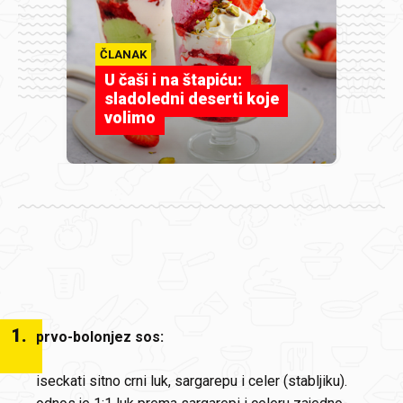
ČLANAK
U čaši i na štapiću:
sladoledni deserti koje
volimo
1
.
prvo-bolonjez sos:
iseckati sitno crni luk, sargarepu i celer (stabljiku).