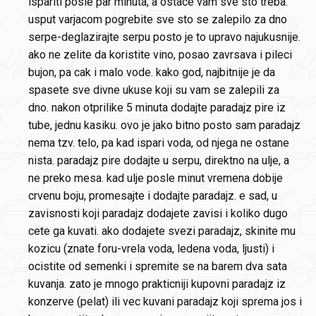
ispariti posle par minuta, a ostace vam sve sto treba.
usput varjacom pogrebite sve sto se zalepilo za dno
serpe-deglazirajte serpu posto je to upravo najukusnije.
ako ne zelite da koristite vino, posao zavrsava i pileci
bujon, pa cak i malo vode. kako god, najbitnije je da
spasete sve divne ukuse koji su vam se zalepili za
dno. nakon otprilike 5 minuta dodajte paradajz pire iz
tube, jednu kasiku. ovo je jako bitno posto sam paradajz
nema tzv. telo, pa kad ispari voda, od njega ne ostane
nista. paradajz pire dodajte u serpu, direktno na ulje, a
ne preko mesa. kad ulje posle minut vremena dobije
crvenu boju, promesajte i dodajte paradajz. e sad, u
zavisnosti koji paradajz dodajete zavisi i koliko dugo
cete ga kuvati. ako dodajete svezi paradajz, skinite mu
kozicu (znate foru-vrela voda, ledena voda, ljusti) i
ocistite od semenki i spremite se na barem dva sata
kuvanja. zato je mnogo prakticniji kupovni paradajz iz
konzerve (pelat) ili vec kuvani paradajz koji sprema jos i