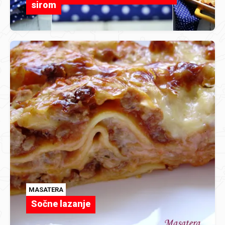
sirom
MASATERA
Sočne lazanje