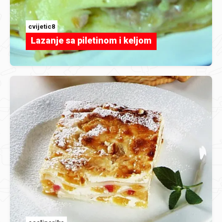
cvijetic8
Lazanje sa piletinom i keljom