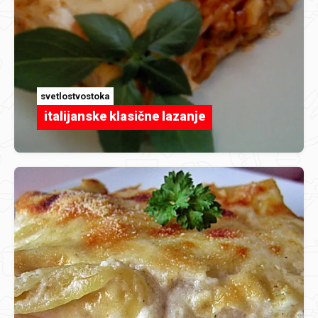
svetlostvostoka
italijanske klasične lazanje