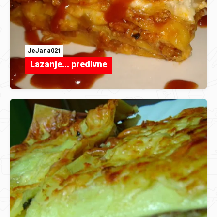
JeJana021
Lazanje... predivne