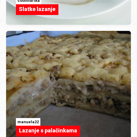
coolinarika
Slatke lazanje
manuela22
Lazanje s palačinkama