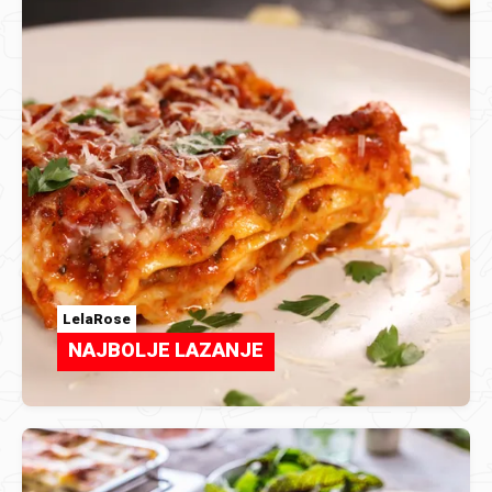
LelaRose
NAJBOLJE LAZANJE