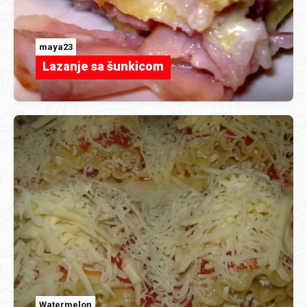
maya23
Lazanje sa šunkicom
Watermelon