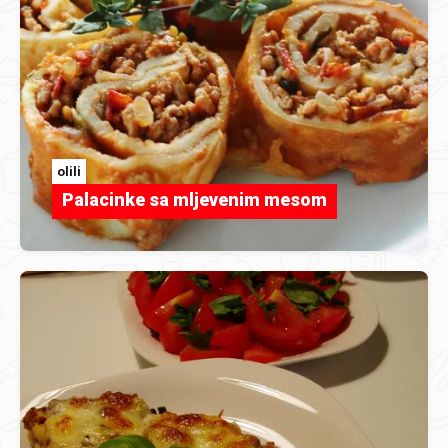
olili
Palacinke sa mljevenim mesom