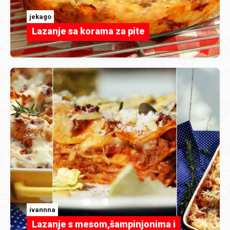
jekago
Lazanje sa korama za pite
ivannna
Lazanje s mesom,šampinjonima i