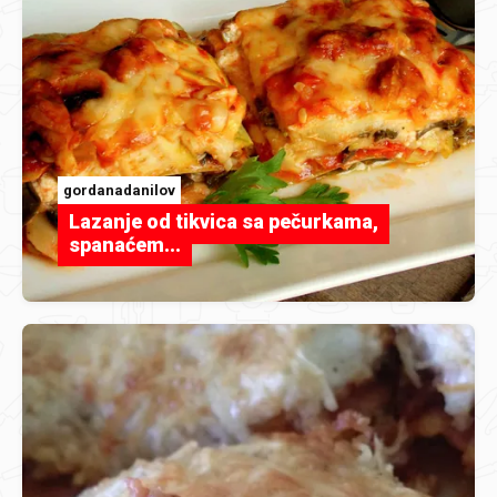
gordanadanilov
Lazanje od tikvica sa pečurkama,
spanaćem...