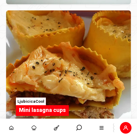
LjubicicaCool
Mini lasagna cups