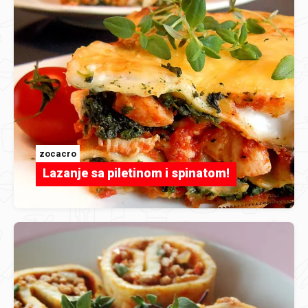
zocacro
Lazanje sa piletinom i spinatom!