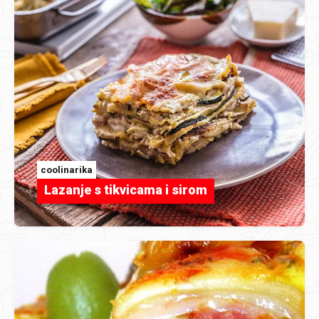
coolinarika
Lazanje s tikvicama i sirom