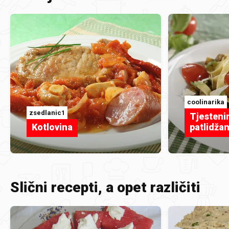
coolinarika
zsedlanic1
Tjestenin
Kotlovina
patlidža
Slični recepti, a opet različiti