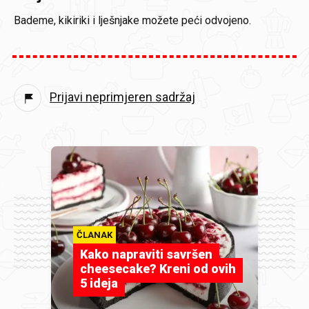
Bademe, kikiriki i lješnjake možete peći odvojeno.
Prijavi neprimjeren sadržaj
ČLANAK
Kako napraviti savršen
cheesecake? Kreni od ovih
5 ideja