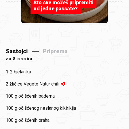
Što sve možeš pripremiti
od jedne passate?
Sastojci
Priprema
za
8 osoba
1-2
bjelanjka
2 žličice
Vegete Natur chili
100 g
očišćenih badema
100 g
očišćenog neslanog kikirikija
100 g
očišćenih oraha