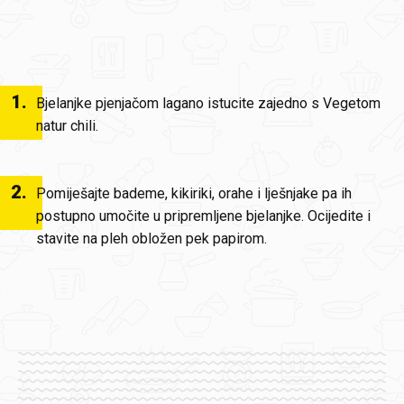
1
.
Bjelanjke pjenjačom lagano istucite zajedno s Vegetom
natur chili.
2
.
Pomiješajte bademe, kikiriki, orahe i lješnjake pa ih
postupno umočite u pripremljene bjelanjke. Ocijedite i
stavite na pleh obložen pek papirom.