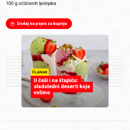
100 g
očišćenih lješnjaka
Dodaj na popis za kupnju
ČLANAK
U čaši i na štapiću:
sladoledni deserti koje
volimo