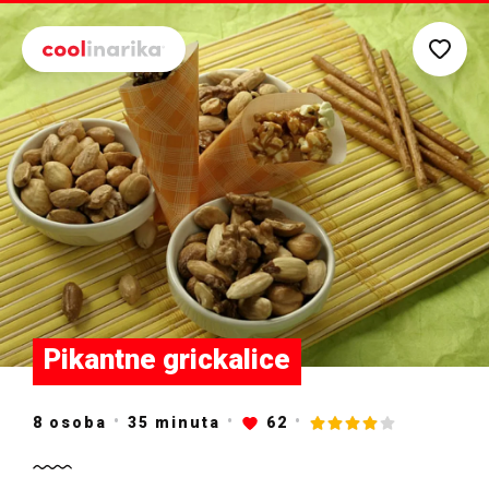
Preskoči na glavni sadržaj
Pikantne grickalice
8 osoba
35
minuta
62