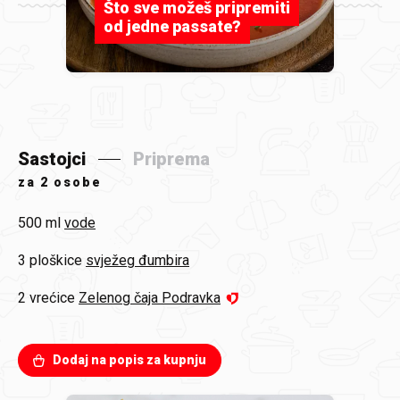
Što sve možeš pripremiti
od jedne passate?
Sastojci
Priprema
za
2 osobe
500 ml
vode
3 ploškice
svježeg đumbira
2 vrećice
Zelenog čaja Podravka
Dodaj na popis za kupnju