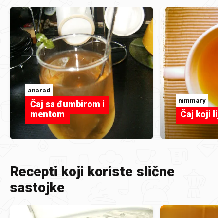
anarad
mmmary
Čaj sa đumbirom i
mentom
Čaj koji li
Recepti koji koriste slične
sastojke