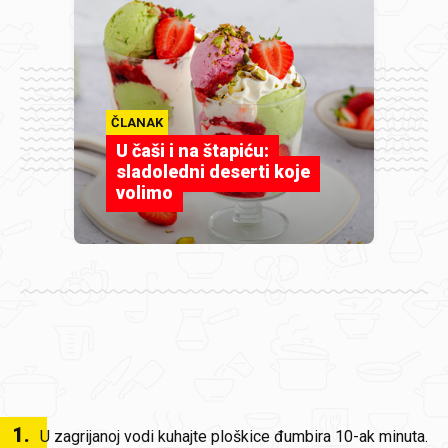
ČLANAK
U čaši i na štapiću:
sladoledni deserti koje
volimo
1
.
U zagrijanoj vodi kuhajte ploškice đumbira 10-ak minuta.