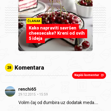
ČLANAK
Kako napraviti savršen
cheesecake? Kreni od ovih
5 ideja
Komentara
28
Napiši komentar
renchi65
29.12.2015.
15:59
Volim čaj od đumbira uz dodatak meda....