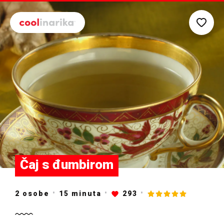
Preskoči na glavni sadržaj
Čaj s đumbirom
2 osobe
15
minuta
293