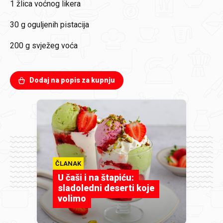
1 žlica
voćnog likera
30 g
oguljenih pistacija
200 g
svježeg voća
Dodaj na popis za kupnju
ČLANAK
U čaši i na štapiću:
sladoledni deserti koje
volimo