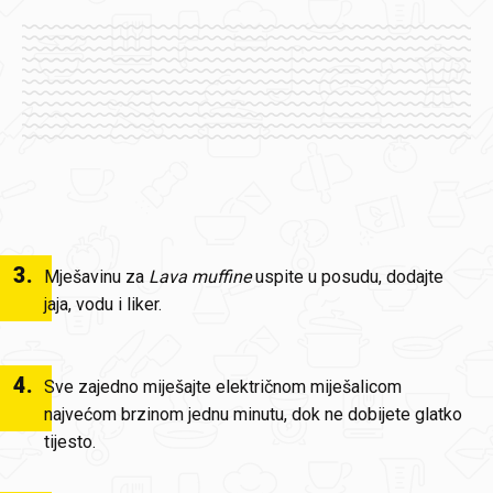
3
.
Mješavinu za
Lava muffine
uspite u posudu, dodajte
jaja, vodu i liker.
4
.
Sve zajedno miješajte električnom miješalicom
najvećom brzinom jednu minutu, dok ne dobijete glatko
tijesto.