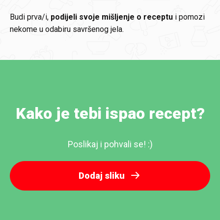
Budi prva/i,
podijeli svoje mišljenje o receptu
i pomozi
nekome u odabiru savršenog jela.
Kako je tebi ispao recept?
Poslikaj i pohvali se! :)
Dodaj sliku