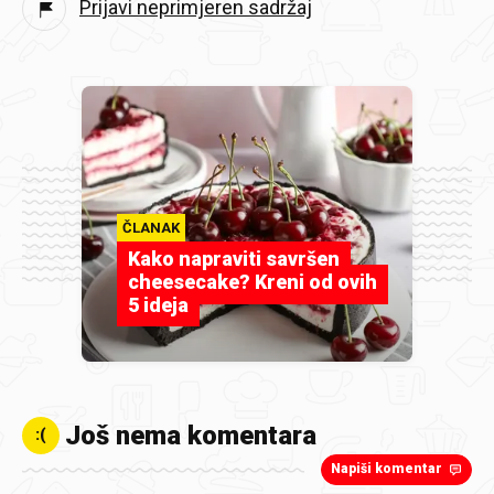
Prijavi neprimjeren sadržaj
ČLANAK
Kako napraviti savršen
cheesecake? Kreni od ovih
5 ideja
Još nema komentara
:(
Napiši komentar