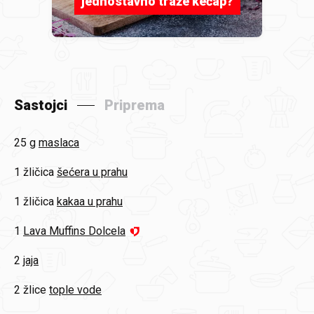
jednostavno traže kečap?
Sastojci
Priprema
25 g
maslaca
1 žličica
šećera u prahu
1 žličica
kakaa u prahu
1
Lava Muffins Dolcela
2
jaja
2 žlice
tople vode