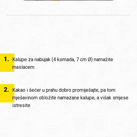
1
.
Kalupe za nabujak (4 komada, 7 cm Ø) namažite
maslacem.
2
.
Kakao i šećer u prahu dobro promiješajte, pa tom
mješavinom obložite namazane kalupe, a višak smjese
istresite.