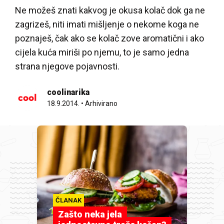
Ne možeš znati kakvog je okusa kolač dok ga ne
zagrizeš, niti imati mišljenje o nekome koga ne
poznaješ, čak ako se kolač zove aromatični i ako
cijela kuća miriši po njemu, to je samo jedna
strana njegove pojavnosti.
coolinarika
18.9.2014.
•
Arhivirano
ČLANAK
Zašto neka jela