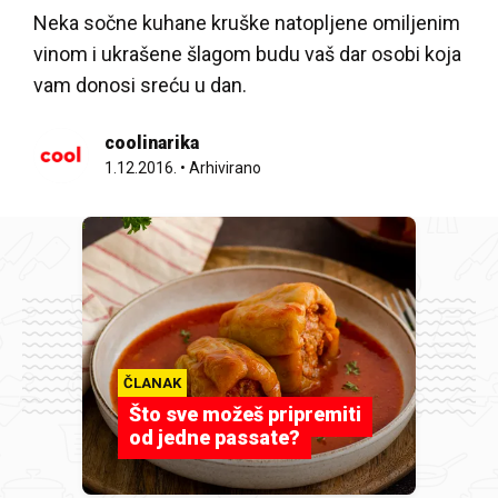
Neka sočne kuhane kruške natopljene omiljenim
vinom i ukrašene šlagom budu vaš dar osobi koja
vam donosi sreću u dan.
coolinarika
1.12.2016.
•
Arhivirano
ČLANAK
Što sve možeš pripremiti
od jedne passate?