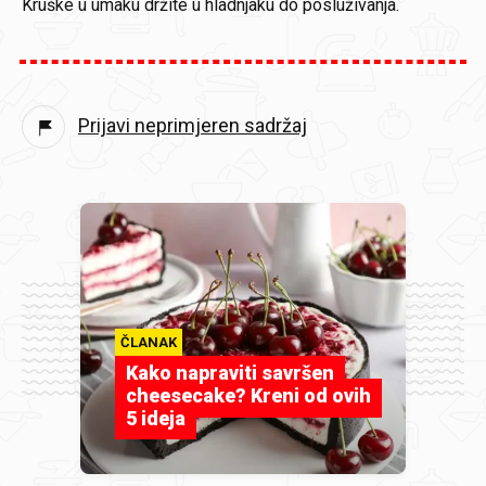
Kruške u umaku držite u hladnjaku do posluživanja.
Prijavi neprimjeren sadržaj
ČLANAK
Kako napraviti savršen
cheesecake? Kreni od ovih
5 ideja