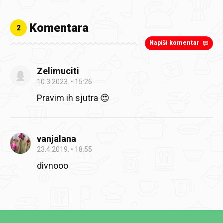
Komentara
2
Napiši komentar
Zelimuciti
10.3.2023.
15:26
Pravim ih sjutra 😍
vanjalana
23.4.2019.
18:55
divnooo