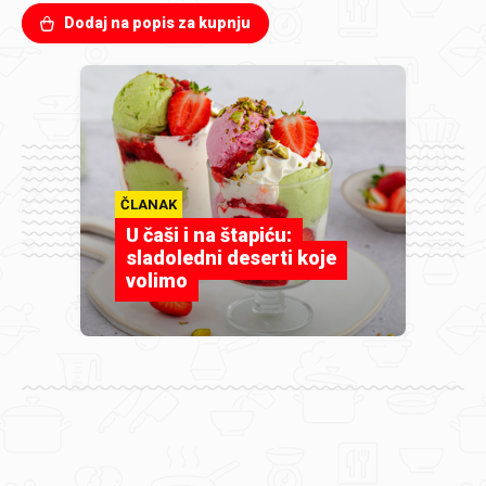
Dodaj na popis za kupnju
ČLANAK
U čaši i na štapiću:
sladoledni deserti koje
volimo