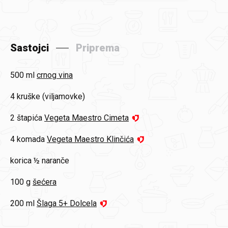
Sastojci
Priprema
500 ml
crnog vina
4
kruške (viljamovke)
2 štapića
Vegeta Maestro Cimeta
4 komada
Vegeta Maestro Klinčića
korica ½ naranče
100 g
šećera
200 ml
Šlaga 5+ Dolcela