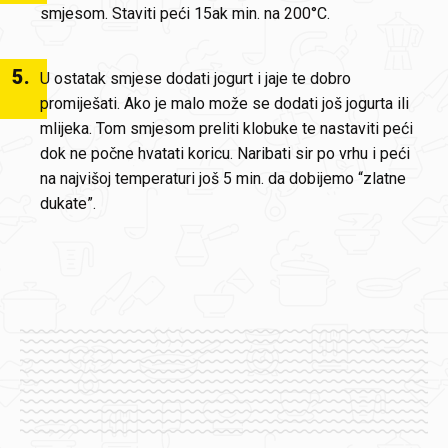
smjesom. Staviti peći 15ak min. na 200°C.
5
.
U ostatak smjese dodati jogurt i jaje te dobro
promiješati. Ako je malo može se dodati još jogurta ili
mlijeka. Tom smjesom preliti klobuke te nastaviti peći
dok ne počne hvatati koricu. Naribati sir po vrhu i peći
na najvišoj temperaturi još 5 min. da dobijemo “zlatne
dukate”.