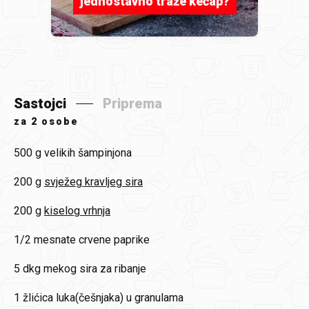
jednostavno traže kečap?
Sastojci
Priprema
za
2 osobe
500 g
velikih šampinjona
200 g
svježeg kravljeg sira
200 g
kiselog vrhnja
1/2
mesnate crvene paprike
5 dkg
mekog sira za ribanje
1 žlićica
luka(češnjaka) u granulama