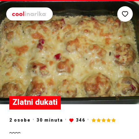
Preskoči na glavni sadržaj
Zlatni dukati
2 osobe
30
minuta
346