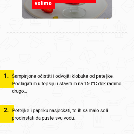
volimo
1
.
Šampinjone očistiti i odvojiti klobuke od peteljke.
Poslagati ih u tepsiju i staviti ih na 150°C dok radimo
drugo…
2
.
Peteljke i papriku nasjeckati, te ih sa malo soli
prodinstati da puste svu vodu.