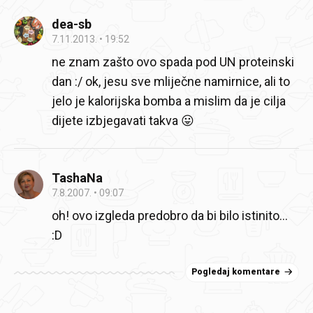
dea-sb
7.11.2013.
19:52
ne znam zašto ovo spada pod UN proteinski
dan :/ ok, jesu sve mliječne namirnice, ali to
jelo je kalorijska bomba a mislim da je cilja
dijete izbjegavati takva 😛
TashaNa
7.8.2007.
09:07
oh! ovo izgleda predobro da bi bilo istinito…
:D
Pogledaj komentare