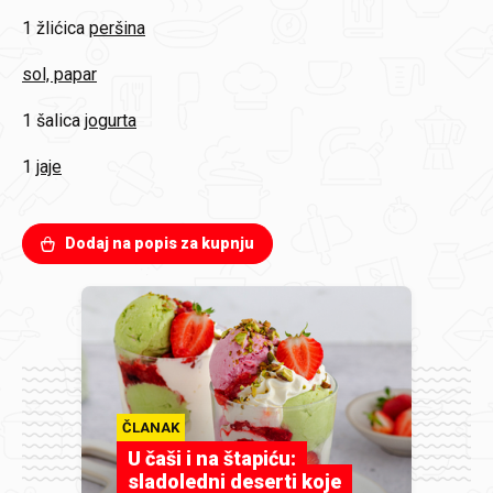
1 žlićica
peršina
sol, papar
1 šalica
jogurta
1
jaje
Dodaj na popis za kupnju
ČLANAK
U čaši i na štapiću:
sladoledni deserti koje