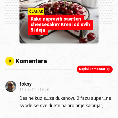
ČLANAK
Kako napraviti savršen
cheesecake? Kreni od ovih
5 ideja
Komentara
9
Napiši komentar
foksy
11.9.2014.
19:58
Dea ne kuzis...za dukanovu 2 fazu super...ne
svode se sve dijete na brojanje kalorija!,,