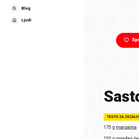
Blog
Ljudi
Sp
Sasto
TESTO ZA ZEZALI
175 g
margarina
150 g
smeđeg še