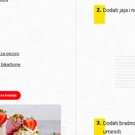
2
.
Dodati jaja i 
 za pecivo
 bikarbone
 za kupnju
3
.
Dodati brašno
umesiti.