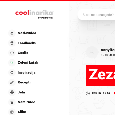
Preskoči na glavni sadržaj
Što ti se danas jede?
Naslovnica
Foodhacks
vanylic
Coolie
16.10.2008
Zeleni kutak
Zeza
Inspiracija
Recepti
Jela
120
minuta
Namirnice
Slike