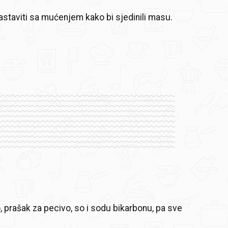
nastaviti sa mućenjem kako bi sjedinili masu.
, prašak za pecivo, so i sodu bikarbonu, pa sve