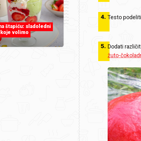
4
.
Testo podeliti
 na štapiću: sladoledni
 koje volimo
5
.
Dodati različi
žuto-čokolad