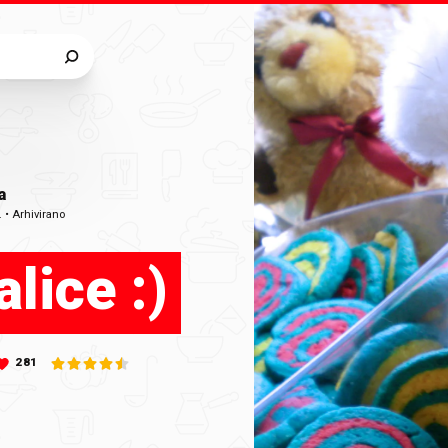
a
.
•
Arhivirano
lice :)
281