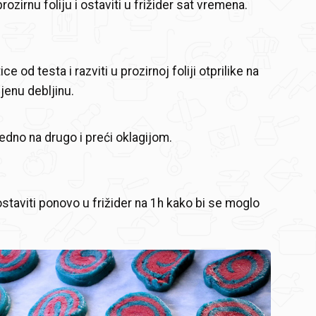
prozirnu foliju i ostaviti u frižider sat vremena.
ce od testa i razviti u prozirnoj foliji otprilike na
ljenu debljinu.
jedno na drugo i preći oklagijom.
i ostaviti ponovo u frižider na 1h kako bi se moglo