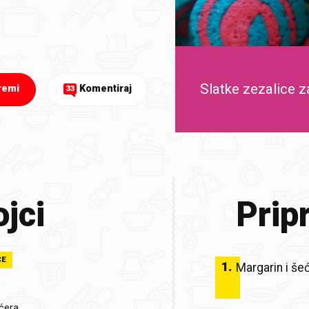
Slatke zezalice za
remi
Komentiraj
33
jci
Prip
CE
1
.
Margarin i še
ćera