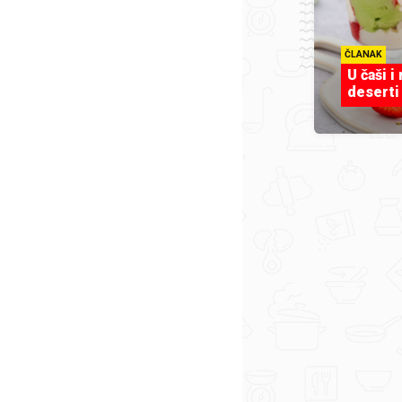
ČLANAK
U čaši i
deserti