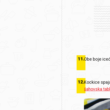
11
.
Obe boje iceć
12
.
Kockice spaja
šahovska tab