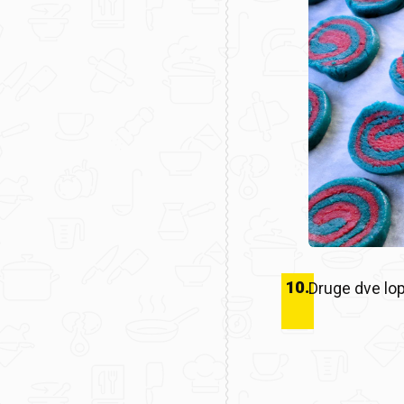
10
.
Druge dve lopt