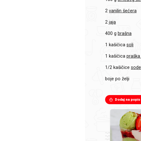
2
vanilin šećera
2
jaja
400 g
brašna
1 kašičica
soli
1 kašičica
praška
1/2 kašičice
sode
boje po želji
Dodaj na popis