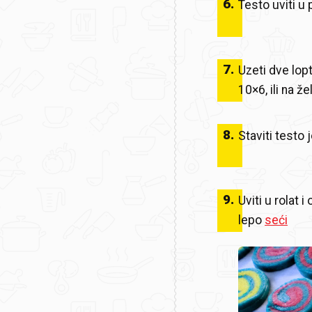
6
.
Testo uviti u 
7
.
Uzeti dve lopti
10×6, ili na že
8
.
Staviti testo 
9
.
Uviti u rolat 
lepo
seći