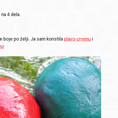
 na 4 dela.
te boje po želji. Ja sam koristila
plavo-crvenu
i
no