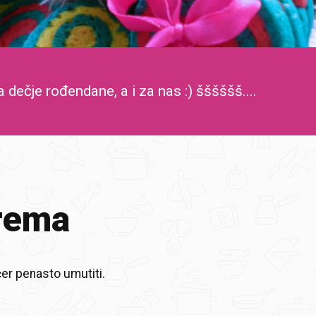
 dečje rođendane, a i za nas :) šššššš....
rema
ćer penasto umutiti.