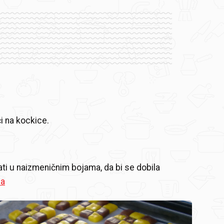
i na kockice.
ti u naizmeničnim bojama, da bi se dobila
la