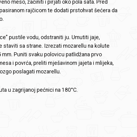
eno meso, začiniti i pirjati oko pola sata. Pred
sa pasiranom rajčicom te dodati prstohvat šećera da
o.
ce” pustile vodu, odstraniti ju. Umutiti jaje,
te staviti sa strane. Izrezati mozarellu na kolute
5 mm. Puniti svaku polovicu patlidžana prvo
sa i povrća, preliti mješavinom jajeta i mlijeka,
dozgo poslagati mozarellu.
uta u zagrijanoj pećnici na 180°C.