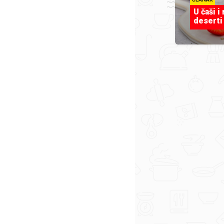
U čaši i
deserti