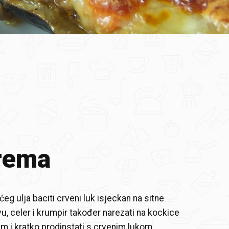
rema
eg ulja baciti crveni luk isjeckan na sitne
u, celer i krumpir također narezati na kockice
m i kratko prodinstati s crvenim lukom.