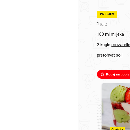
PRELJEV
1
jaje
100 ml
mlijeka
2 kugle
mozarell
prstohvat
soli
Dodaj na popis
ČLANAK