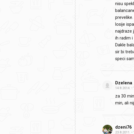
nisu spekl
balancane
prevelike.
losije is
najdraze 
ih radim i
Dakle bal
sir bi tre
speci same
Dzelena
14.8.2014.
za 30 min
min, ali n
dzeni76
23.8.2011.