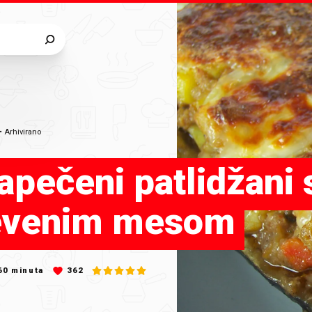
•
Arhivirano
pečeni patlidžani 
evenim mesom
60
minuta
362