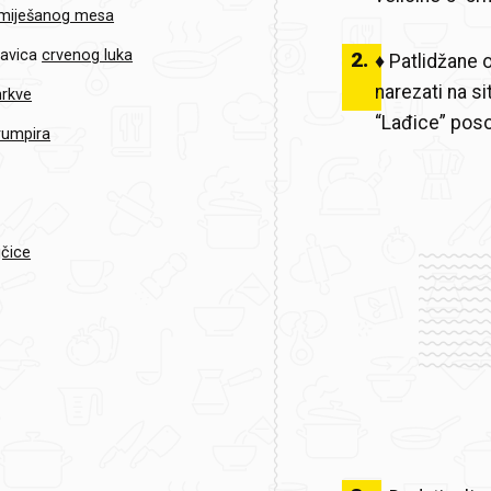
 miješanog mesa
lavica
crvenog luka
2
.
♦ Patlidžane o
narezati na s
rkve
“Lađice” posol
rumpira
jčice