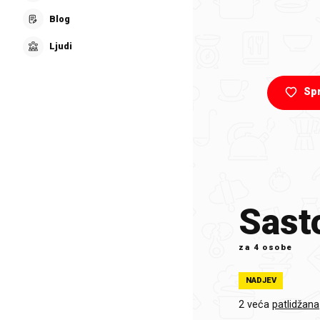
Blog
Ljudi
Sp
Sasto
za
4 osobe
NADJEV
2 veća
patlidžana