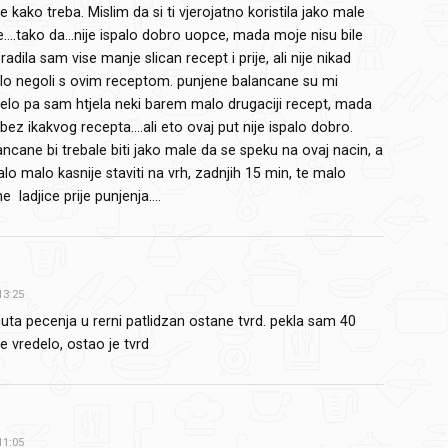
e kako treba. Mislim da si ti vjerojatno koristila jako male
....tako da...nije ispalo dobro uopce, mada moje nisu bile
 radila sam vise manje slican recept i prije, ali nije nikad
palo negoli s ovim receptom. punjene balancane su mi
jelo pa sam htjela neki barem malo drugaciji recept, mada
 bez ikakvog recepta....ali eto ovaj put nije ispalo dobro.
ancane bi trebale biti jako male da se speku na ovaj nacin, a
balo malo kasnije staviti na vrh, zadnjih 15 min, te malo
 ladjice prije punjenja....
13:25
uta pecenja u rerni patlidzan ostane tvrd. pekla sam 40
ije vredelo, ostao je tvrd
11:05