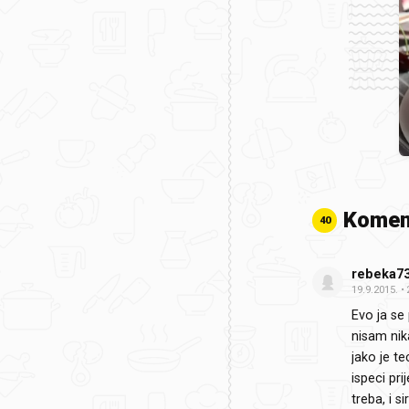
Komen
40
rebeka7
19.9.2015.
Evo ja se 
nisam nika
jako je te
ispeci pri
treba, i s