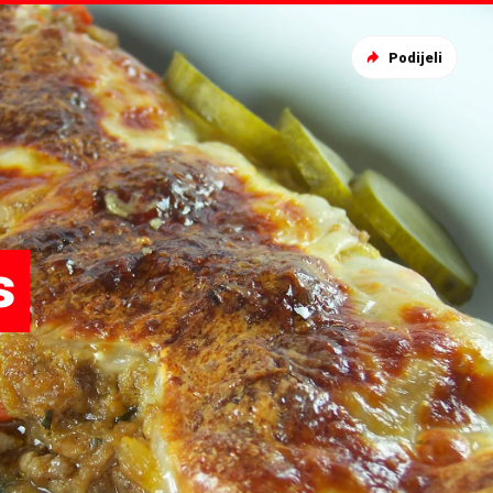
Podijeli
s