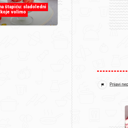
 na štapiću: sladoledni
 koje volimo
Prijavi ne