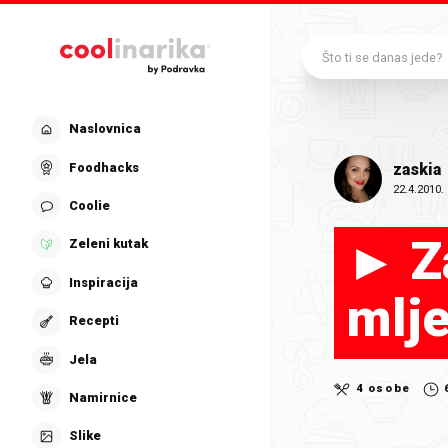
Preskoči na glavni sadržaj
Što ti se danas jede?
Naslovnica
Foodhacks
zaskia
22.4.2010.
Coolie
► Za
Zeleni kutak
Inspiracija
mlj
Recepti
Jela
4 osobe
Namirnice
Slike