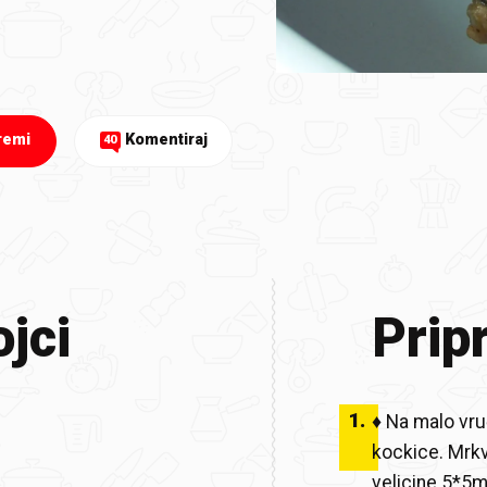
remi
Komentiraj
40
jci
Prip
1
.
♦ Na malo vruć
kockice. Mrkv
velicine 5*5m