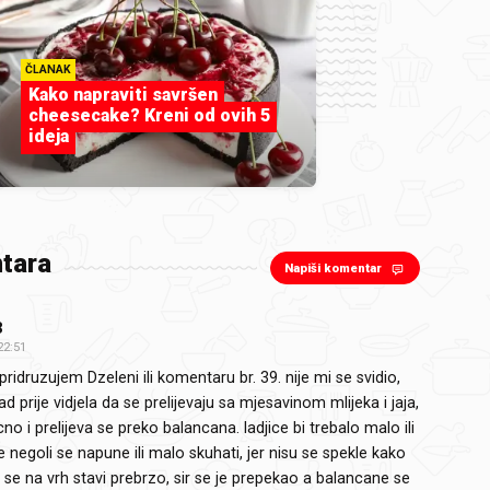
ČLANAK
Kako napraviti savršen
cheesecake? Kreni od ovih 5
ideja
tara
Napiši komentar
3
22:51
pridruzujem Dzeleni ili komentaru br. 39. nije mi se svidio,
d prije vidjela da se prelijevaju sa mjesavinom mlijeka i jaja,
cno i prelijeva se preko balancana. ladjice bi trebalo malo ili
je negoli se napune ili malo skuhati, jer nisu se spekle kako
ir se na vrh stavi prebrzo, sir se je prepekao a balancane se