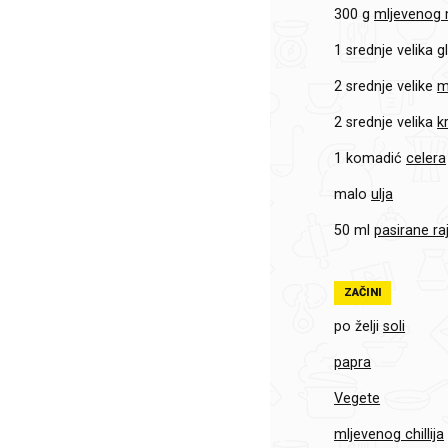
300 g
mljevenog
1 srednje velika g
2 srednje velike
m
2 srednje velika
k
1 komadić
celera
malo
ulja
50 ml
pasirane ra
ZAČINI
po želji
soli
papra
Vegete
mljevenog chillija