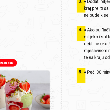
3
.
♦ Dodati mljev
kraj preliti 
ne bude kisel
4
.
♦ Ako su “lađi
mlijeko i sol 
e
debljine oko 
mješavinom me
te na kraju o
 za kupnju
5
.
♦ Peći 30 min