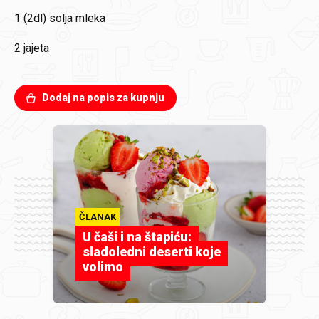
1 (2dl)
solja mleka
2
jajeta
Dodaj na popis za kupnju
ČLANAK
U čaši i na štapiću:
sladoledni deserti koje
volimo