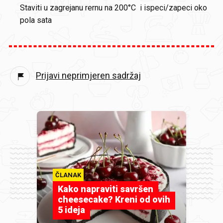
Staviti u zagrejanu rernu na 200°C i ispeci/zapeci oko
pola sata
Prijavi neprimjeren sadržaj
ČLANAK
Kako napraviti savršen
cheesecake? Kreni od ovih
5 ideja