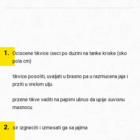
1
.
Ociscene tikvice iseci po duzini na tanke kriske (oko
pola cm)
tikvice posoliti, uvaljati u brasno pa u razmucena jaja i
prziti u vrelom ulju
przene tikve vaditi na papirni ubrus da upije suvisnu
masnocu
2
.
sir izgneciti i izmesati ga sa jajima