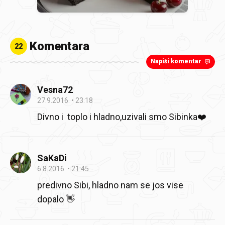
Komentara
22
Napiši komentar
Vesna72
27.9.2016.
23:18
Divno i toplo i hladno,uzivali smo Sibinka❤️
SaKaDi
6.8.2016.
21:45
predivno Sibi, hladno nam se jos vise
dopalo 👋