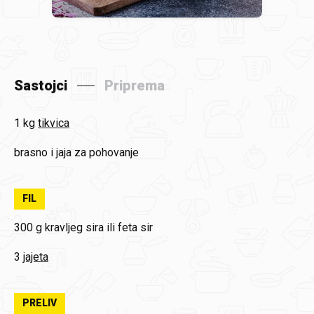
Sastojci
Priprema
1 kg
tikvica
brasno i jaja za pohovanje
FIL
300 g
kravljeg sira ili feta sir
3
jajeta
PRELIV