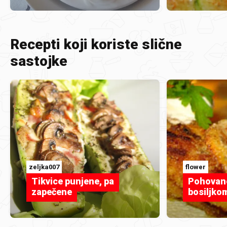
Recepti koji koriste slične
sastojke
zeljka007
flower
Tikvice punjene, pa
Pohovane
zapečene
bosiljko