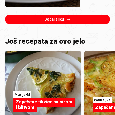
Dodaj sliku
Još recepata za ovo jelo
Marija-M
koturaljka
Zapečene tikvice sa sirom
i blitvom
Zapečene