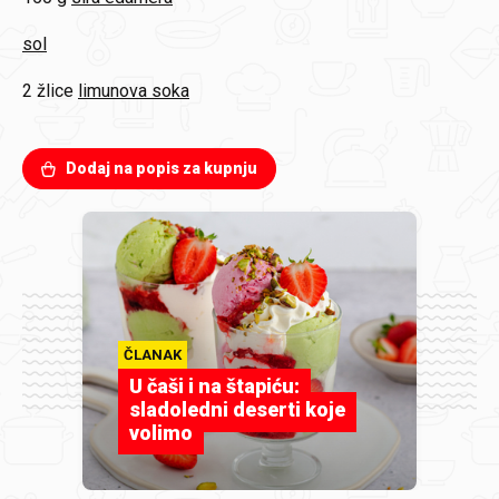
sol
2 žlice
limunova soka
Dodaj na popis za kupnju
ČLANAK
U čaši i na štapiću:
sladoledni deserti koje
volimo