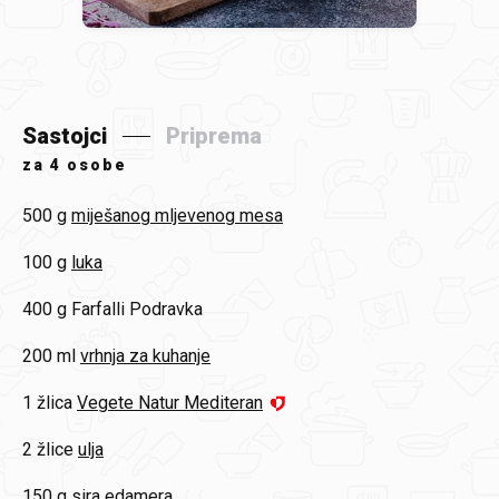
Sastojci
Priprema
za
4 osobe
500 g
miješanog mljevenog mesa
100 g
luka
400 g
Farfalli Podravka
200 ml
vrhnja za kuhanje
1 žlica
Vegete Natur Mediteran
2 žlice
ulja
150 g
sira edamera