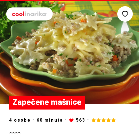
Preskoči na glavni sadržaj
Zapečene mašnice
4 osobe
60
minuta
563