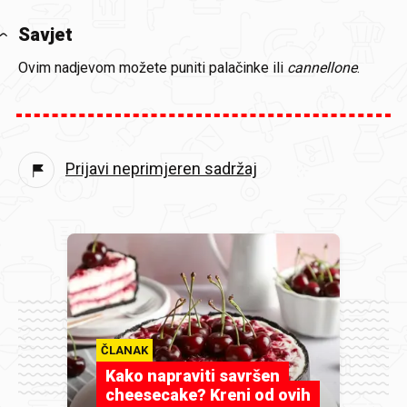
Savjet
Ovim nadjevom možete puniti palačinke ili
cannellone
.
Prijavi neprimjeren sadržaj
ČLANAK
Kako napraviti savršen
cheesecake? Kreni od ovih