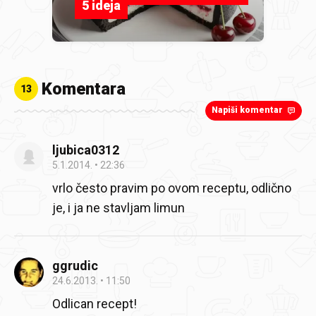
5 ideja
Komentara
13
Napiši komentar
ljubica0312
5.1.2014.
22:36
vrlo često pravim po ovom receptu, odlično
je, i ja ne stavljam limun
ggrudic
24.6.2013.
11:50
Odlican recept!