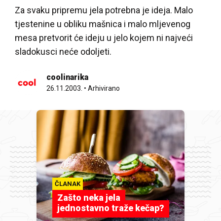
Za svaku pripremu jela potrebna je ideja. Malo
tjestenine u obliku mašnica i malo mljevenog
mesa pretvorit će ideju u jelo kojem ni najveći
sladokusci neće odoljeti.
coolinarika
26.11.2003.
•
Arhivirano
ČLANAK
Zašto neka jela
jednostavno traže kečap?