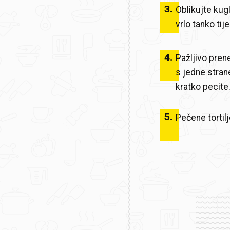
3
.
Oblikujte kugl
vrlo tanko ti
4
.
Pažljivo pren
s jedne strane
kratko pecite
5
.
Pečene tortil