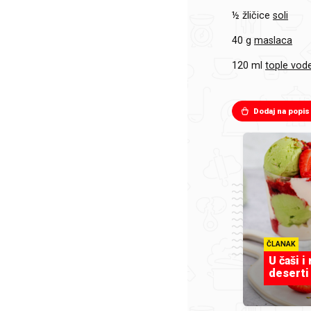
½ žličice
soli
40 g
maslaca
120 ml
tople vod
Dodaj na popis
ČLANAK
U čaši i
deserti