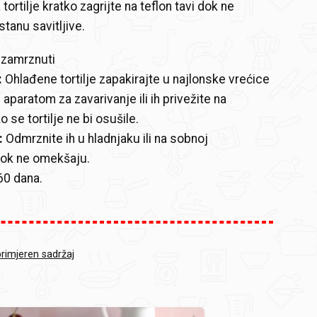
 tortilje kratko zagrijte na teflon tavi dok ne
tanu savitljive.
 zamrznuti
:
Ohlađene tortilje zapakirajte u najlonske vrećice
 aparatom za zavarivanje ili ih privežite na
 se tortilje ne bi osušile.
:
Odmrznite ih u hladnjaku ili na sobnoj
dok ne omekšaju.
60 dana.
primjeren sadržaj