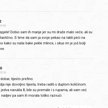
2
19:43
spjele! Dobio sam ih manje jer su mi draže malo veće, ali su
ntastično. S time da sam ja svoje pekao na tabli peći na
ko kako su naše bake pekle mlince, i okus im je još bolji
ave.
0
15:16
dobar, tijesto prefino.
ilja nije dovoljno tijesta, treba raditi s duplom količinom.
 jedva navukla 8, bile su premale i s rupama, ali sam već
a nadjev pa sam ih morala toliko razvući.