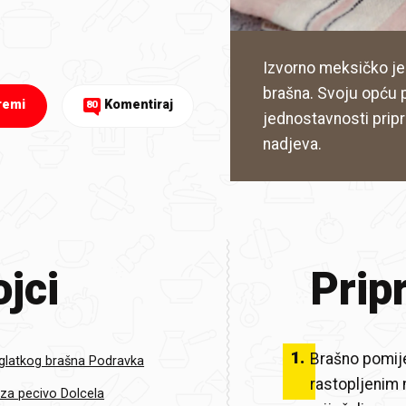
Izvorno meksičko jelo
brašna. Svoju opću p
remi
Komentiraj
80
jednostavnosti pripr
nadjeva.
jci
Prip
1
.
Brašno pomije
glatkog brašna Podravka
rastopljenim
za pecivo Dolcela