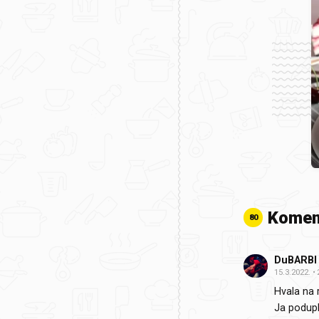
Komen
80
DuBARBI
15.3.2022.
Hvala na 
Ja podupla