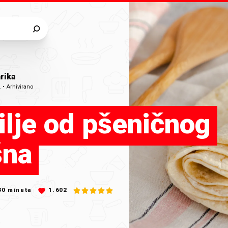
rika
.
•
Arhivirano
ilje od pšeničnog
šna
30
minuta
1.602