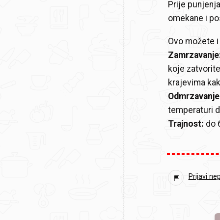
Prije punjenja
omekane i pos
Ovo možete i
Zamrzavanje
koje zatvorite
krajevima kako
Odmrzavanje
temperaturi 
Trajnost:
do 
Prijavi ne