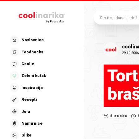
Preskoči na glavni sadržaj
Što ti se danas jede?
Naslovnica
coolina
Foodhacks
29.10.2006
Coolie
Tort
Zeleni kutak
bra
Inspiracija
Recepti
Jela
5 osoba
Namirnice
Slike