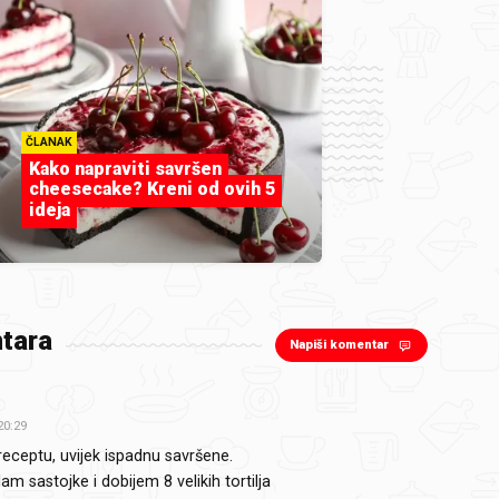
ČLANAK
Kako napraviti savršen
cheesecake? Kreni od ovih 5
ideja
tara
Napiši komentar
20:29
receptu, uvijek ispadnu savršene.
m sastojke i dobijem 8 velikih tortilja