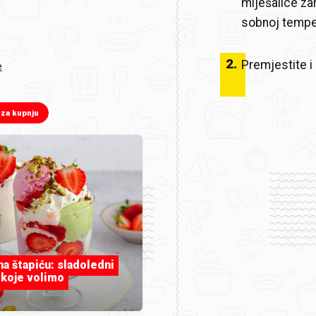
miješalice za
sobnoj temper
2
.
Premjestite i
e
 za kupnju
 na štapiću: sladoledni
 koje volimo