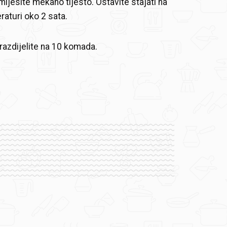
mijesite mekano tijesto. Ostavite stajati na
aturi oko 2 sata.
 razdijelite na 10 komada.