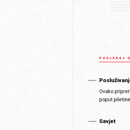
POGLEDAJ 
Posluživanj
Ovako priprem
poput piletin
Savjet