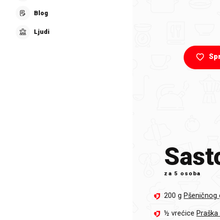
Blog
Ljudi
Sp
Sasto
za
5 osoba
200 g
Pšeničnog 
½ vrećice
Praška 