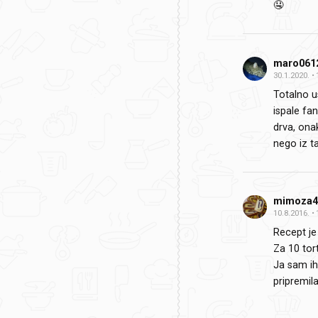
🤤
maro061
30.1.2020.
Totalno u
ispale fa
drva, ona
nego iz t
mimoza4
10.8.2016.
Recept je 
Za 10 tort
Ja sam ih
pripremil