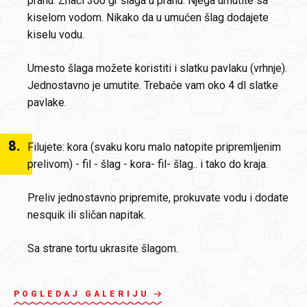
prahu. Znači 300 gr šlaga u prahu. Njega umutite sa
kiselom vodom. Nikako da u umućen šlag dodajete
kiselu vodu.
Umesto šlaga možete koristiti i slatku pavlaku (vrhnje).
Jednostavno je umutite. Trebaće vam oko 4 dl slatke
pavlake.
8
.
Filujete: kora (svaku koru malo natopite pripremljenim
prelivom) - fil - šlag - kora- fil- šlag.. i tako do kraja.
Preliv jednostavno pripremite, prokuvate vodu i dodate
nesquik ili sličan napitak.
Sa strane tortu ukrasite šlagom.
POGLEDAJ GALERIJU