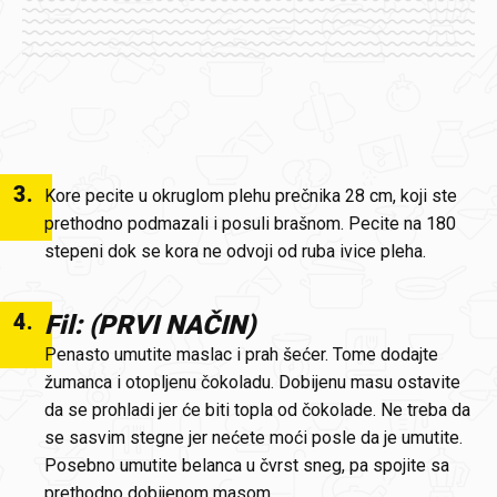
3
.
Kore pecite u okruglom plehu prečnika 28 cm, koji ste
prethodno podmazali i posuli brašnom. Pecite na 180
stepeni dok se kora ne odvoji od ruba ivice pleha.
4
.
Fil: (PRVI NAČIN)
Penasto umutite maslac i prah šećer. Tome dodajte
žumanca i otopljenu čokoladu. Dobijenu masu ostavite
da se prohladi jer će biti topla od čokolade. Ne treba da
se sasvim stegne jer nećete moći posle da je umutite.
Posebno umutite belanca u čvrst sneg, pa spojite sa
prethodno dobijenom masom.