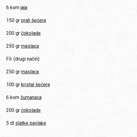
6 kom
jaja
150 gr
prah šećera
200 gr
čokolade
250 gr
maslaca
Fil: (drugi način)
250 gr
maslaca
100 gr
kristal šećera
6 kom
žumanaca
200 gr
čokolade
5 dl
slatke pavlake