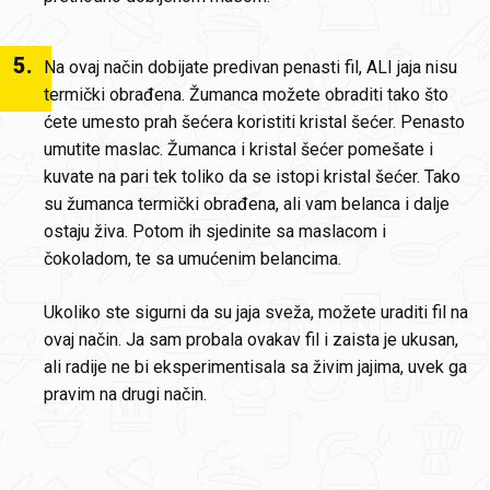
5
.
Na ovaj način dobijate predivan penasti fil, ALI jaja nisu
termički obrađena. Žumanca možete obraditi tako što
ćete umesto prah šećera koristiti kristal šećer. Penasto
umutite maslac. Žumanca i kristal šećer pomešate i
kuvate na pari tek toliko da se istopi kristal šećer. Tako
su žumanca termički obrađena, ali vam belanca i dalje
ostaju živa. Potom ih sjedinite sa maslacom i
čokoladom, te sa umućenim belancima.
Ukoliko ste sigurni da su jaja sveža, možete uraditi fil na
ovaj način. Ja sam probala ovakav fil i zaista je ukusan,
ali radije ne bi eksperimentisala sa živim jajima, uvek ga
pravim na drugi način.