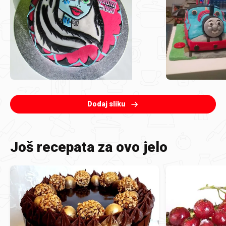
Dodaj sliku
Još recepata za ovo jelo