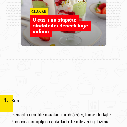
ČLANAK
U čaši i na štapiću:
sladoledni deserti koje
volimo
1
.
Kore:
Penasto umutite maslac i prah šećer, tome dodajte
žumanca, istopljenu čokoladu, te mlevenu plazmu.