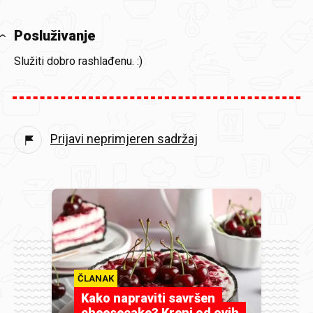
Posluživanje
Služiti dobro rashlađenu. :)
Prijavi neprimjeren sadržaj
ČLANAK
Kako napraviti savršen
cheesecake? Kreni od ovih