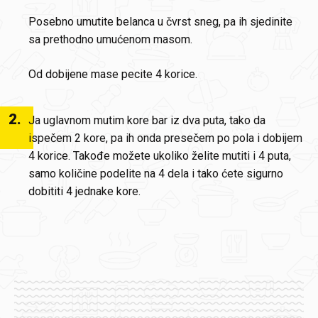
Posebno umutite belanca u čvrst sneg, pa ih sjedinite
sa prethodno umućenom masom.
Od dobijene mase pecite 4 korice.
2
.
Ja uglavnom mutim kore bar iz dva puta, tako da
ispečem 2 kore, pa ih onda presečem po pola i dobijem
4 korice. Takođe možete ukoliko želite mutiti i 4 puta,
samo količine podelite na 4 dela i tako ćete sigurno
dobititi 4 jednake kore.