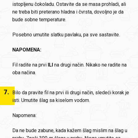
istopljenu čokoladu. Ostavite da se masa prohladi, ali
ne treba biti preterano hladna i čvrsta, dovoljno je da
bude sobne temperature.
Posebno umutite slatku pavlaku, pa sve sastavite.
NAPOMENA:
Fil radite na prvi
ILI
na drugi način. Nikako ne radite na
oba načina.
7
.
Bilo da pravite fil na prvi ili drugi način, sledeći korak je
isti. Umutite šlag sa kiselom vodom.
Napomena:
Da ne bude zabune, kada kažem šlag mislim na šlag u