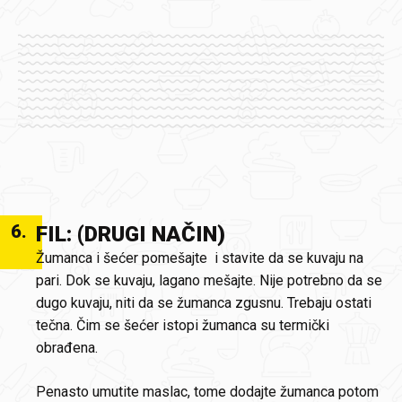
6
.
FIL: (DRUGI NAČIN)
Žumanca i šećer pomešajte i stavite da se kuvaju na
pari. Dok se kuvaju, lagano mešajte. Nije potrebno da se
dugo kuvaju, niti da se žumanca zgusnu. Trebaju ostati
tečna. Čim se šećer istopi žumanca su termički
obrađena.
Penasto umutite maslac, tome dodajte žumanca potom