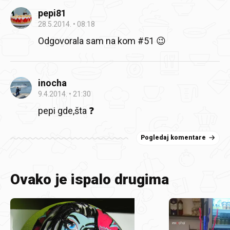
pepi81
28.5.2014.
08:18
Odgovorala sam na kom #51 😉
inocha
9.4.2014.
21:30
pepi gde,šta ❓
Pogledaj komentare
Ovako je ispalo drugima