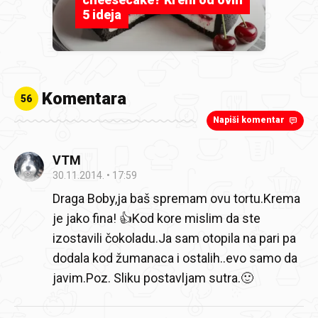
5 ideja
Komentara
56
Napiši komentar
VTM
30.11.2014.
17:59
Draga Boby,ja baš spremam ovu tortu.Krema
je jako fina! 👍Kod kore mislim da ste
izostavili čokoladu.Ja sam otopila na pari pa
dodala kod žumanaca i ostalih..evo samo da
javim.Poz. Sliku postavljam sutra.🙂