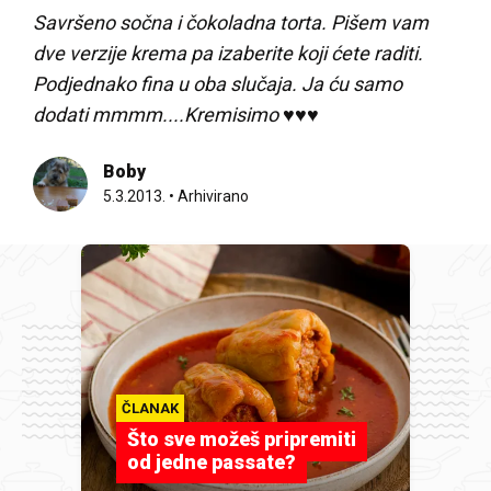
Savršeno sočna i čokoladna torta. Pišem vam
dve verzije krema pa izaberite koji ćete raditi.
Podjednako fina u oba slučaja. Ja ću samo
dodati mmmm....Kremisimo ♥♥♥
Boby
5.3.2013.
•
Arhivirano
ČLANAK
Što sve možeš pripremiti
od jedne passate?