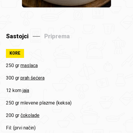
Sastojci
Priprema
KORE
250 gr
maslaca
300 gr
prah šećera
12 kom
jaja
250 gr
mlevene plazme (keksa)
200 gr
čokolade
Fil: (prvi način)