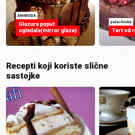
ANIMODA
palachinka
Glazura poput
ogledala(mirror glaze)
Tart od r
Recepti koji koriste slične
sastojke