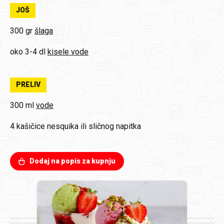
JOŠ
300 gr
šlaga
oko 3-4 dl
kisele vode
PRELIV
300 ml
vode
4 kašičice
nesquika ili sličnog napitka
Dodaj na popis za kupnju