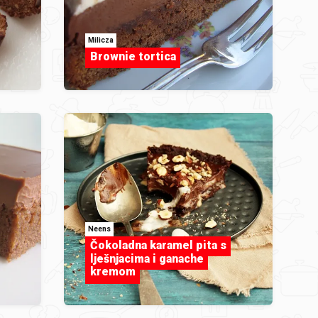
Milicza
Brownie tortica
Neens
Čokoladna karamel pita s
lješnjacima i ganache
kremom