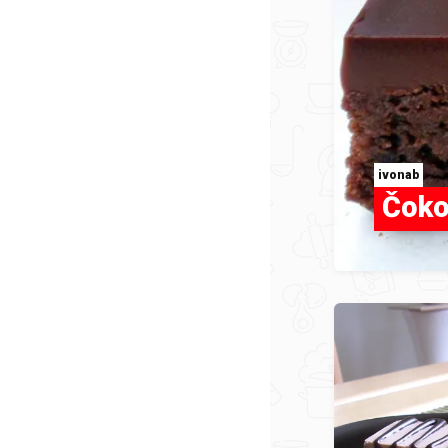
ivonab
Čoko