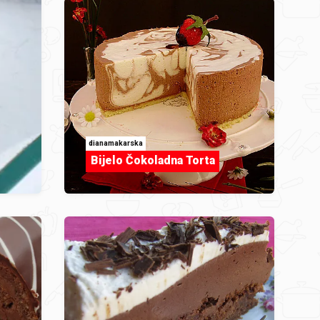
dianamakarska
Bijelo Čokoladna Torta