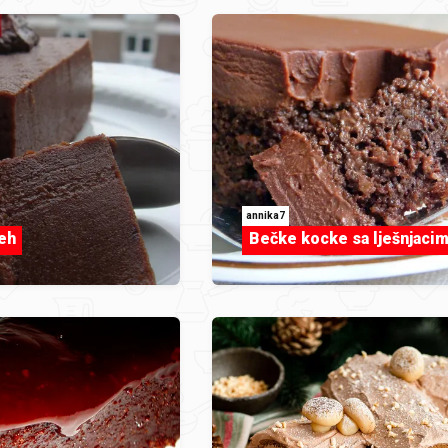
annika7
jeh
Bečke kocke sa lješnjaci