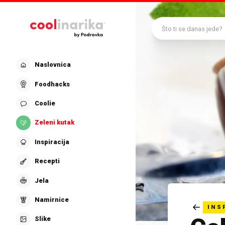
Preskoči na glavni sadržaj
Što ti se danas jede?
Naslovnica
Foodhacks
Coolie
Zeleni kutak
Inspiracija
Recepti
Jela
Namirnice
INS
Slike