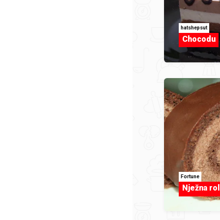
hatshepsut
Chocodu
Fortune
Nježna ro