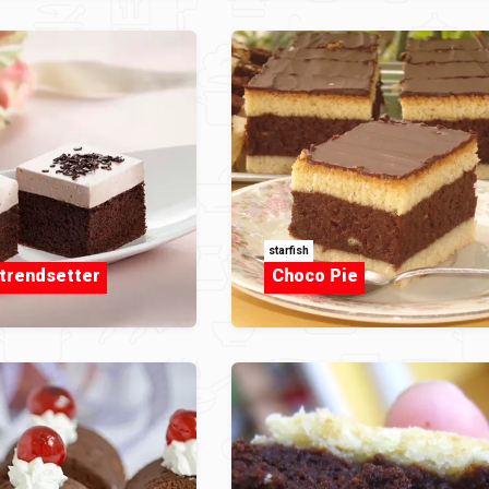
starfish
trendsetter
Choco Pie