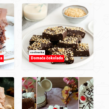
coolinarika
ma
Domaća čokolada