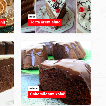
Boby
nj)
Torta Kremisimo
veteran
Čokomileram kolač