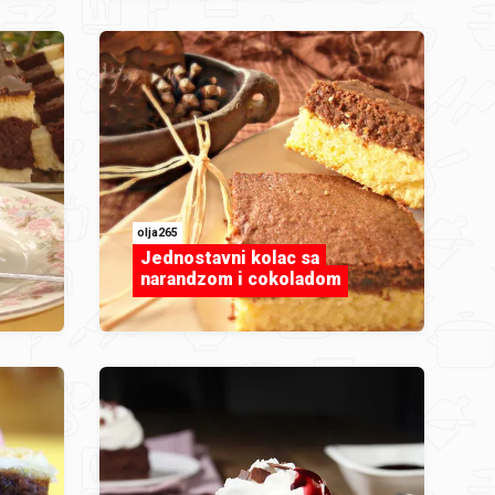
olja265
Jednostavni kolac sa
narandzom i cokoladom