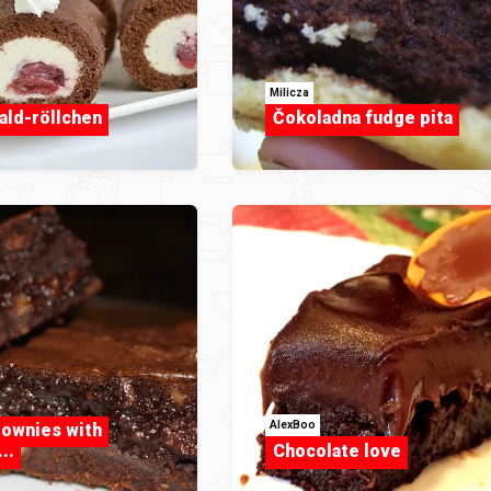
Milicza
ld-röllchen
Čokoladna fudge pita
AlexBoo
rownies with
..
Chocolate love