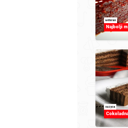
veteran
Najbolji 
suzyca
Cokoladna