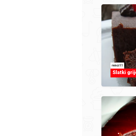
renci11
Slatki gri