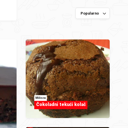
Milicza
Čokoladni tekući kolač