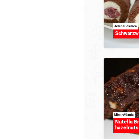
JelenaLoknica
Schwarzwa
Mimi-Atlanta
Nutella B
hazelnuts.