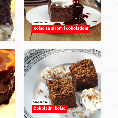
coolinarika
Kolač sa sirom i čokoladom
coolinarika
Čokoladni kolač