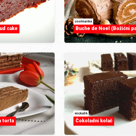
coolinarika
mud cake
Buche de Noel (Božićni pa
micka56
 torta
Čokoladni kolač