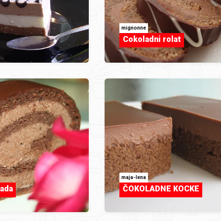
mignonne
Cokoladni rolat
maja-lena
lada
ČOKOLADNE KOCKE