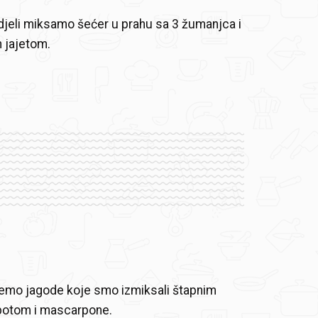
jeli miksamo šećer u prahu sa 3 žumanjca i
m jajetom.
emo jagode koje smo izmiksali štapnim
potom i mascarpone.