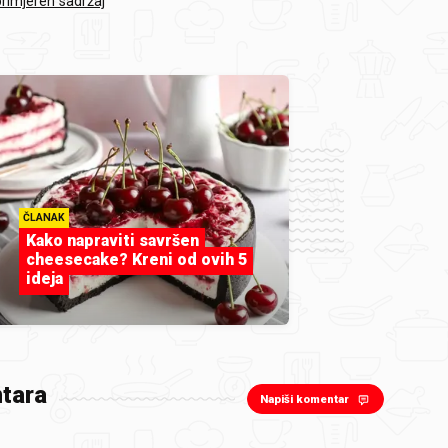
primjeren sadržaj
ČLANAK
Kako napraviti savršen
cheesecake? Kreni od ovih 5
ideja
tara
Napiši komentar