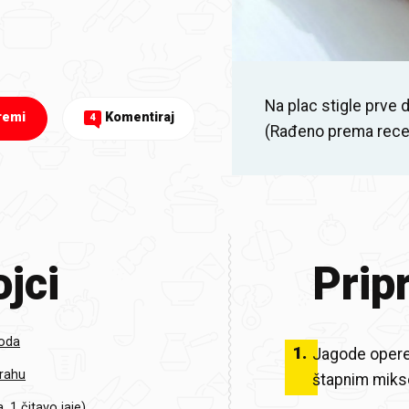
Na plac stigle prve 
remi
Komentiraj
4
(Rađeno prema rece
jci
Prip
goda
1
.
Jagode opere
prahu
štapnim mikse
, 1 čitavo jaje)