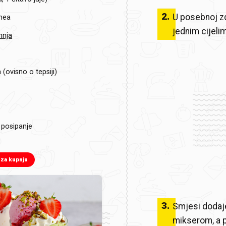
2
.
U posebnoj zd
nea
jednim cijeli
hnja
 (ovisno o tepsiji)
 posipanje
 za kupnju
3
.
Smjesi dodaj
mikserom, a 