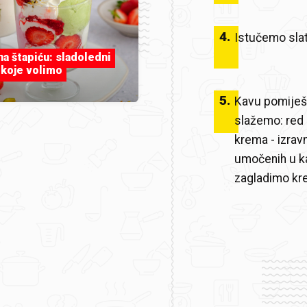
4
.
Istučemo sla
 na štapiću: sladoledni
 koje volimo
5
.
Kavu pomiješ
slažemo: red 
krema - izrav
umočenih u k
zagladimo k