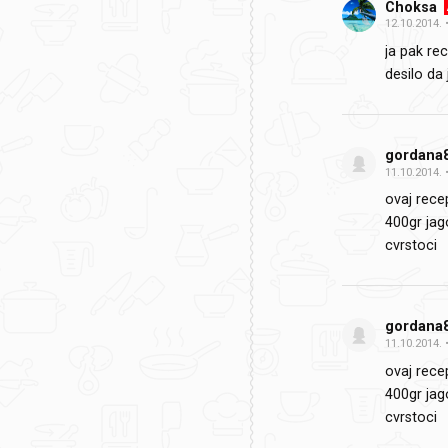
Choksa
12.10.2014.
ja pak rec
desilo da 
gordana
11.10.2014.
ovaj rece
400gr jag
cvrstoci
gordana
11.10.2014.
ovaj rece
400gr jag
cvrstoci