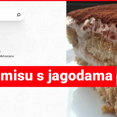
a
•
Arhivirano
amisu s jagodama