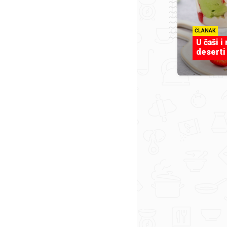
ČLANAK
U čaši i
deserti