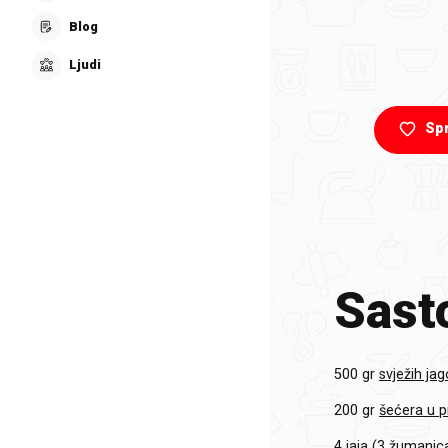
Blog
Ljudi
Sp
Sasto
500 gr
svježih ja
200 gr
šećera u 
4
jaja (3 žumanjca