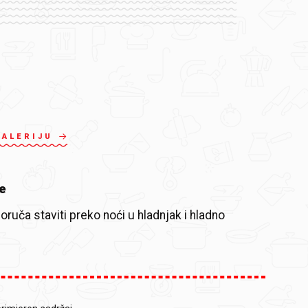
GALERIJU
e
oruča staviti preko noći u hladnjak i hladno