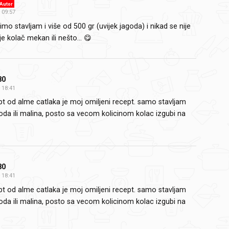
Autor
09:57
imo stavljam i više od 500 gr (uvijek jagoda) i nikad se nije
je kolač mekan ili nešto... 😋
80
18:41
pt od alme catlaka je moj omiljeni recept. samo stavljam
oda ili malina, posto sa vecom kolicinom kolac izgubi na
80
18:41
pt od alme catlaka je moj omiljeni recept. samo stavljam
oda ili malina, posto sa vecom kolicinom kolac izgubi na