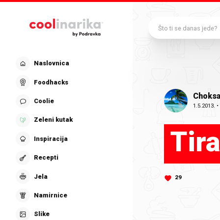
Preskoči na glavni sadržaj
Što ti se danas jede?
Naslovnica
Foodhacks
Choks
Coolie
1.5.2013.
Zeleni kutak
Tir
Inspiracija
Recepti
Jela
29
Namirnice
Slike