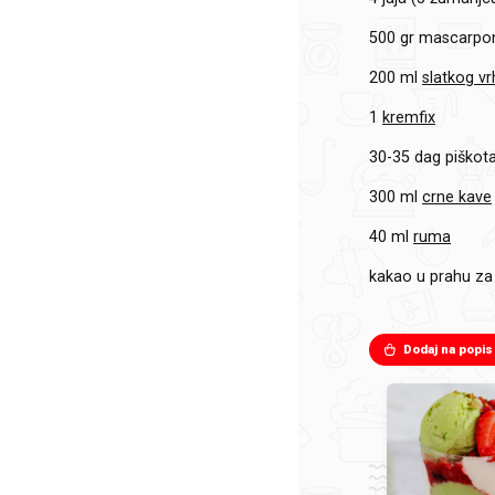
500 gr
mascarpo
200 ml
slatkog vr
1
kremfix
30-35 dag
piškota
300 ml
crne kave
40 ml
ruma
kakao u prahu za
Dodaj na popis