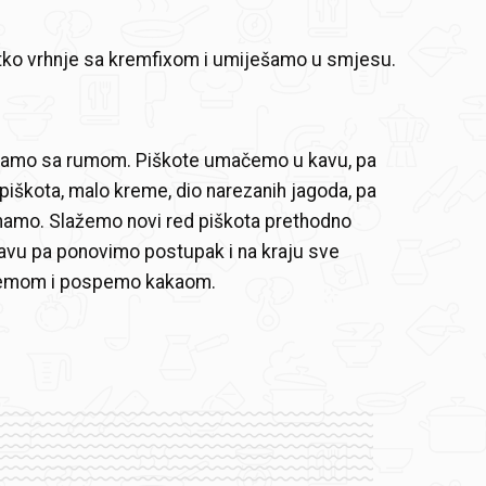
tko vrhnje sa kremfixom i umiješamo u smjesu.
amo sa rumom. Piškote umačemo u kavu, pa
piškota, malo kreme, dio narezanih jagoda, pa
namo. Slažemo novi red piškota prethodno
avu pa ponovimo postupak i na kraju sve
remom i pospemo kakaom.