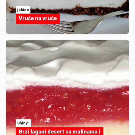
jakica
Vruće na vruće
Shiny1
Brzi lagani desert sa malinama i