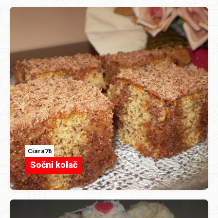
Ciara76
Sočni kolač