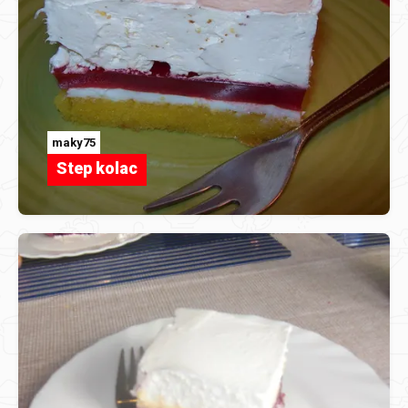
maky75
Step kolac