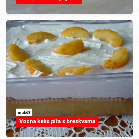
mak63
Vocna keks pita s breskvama