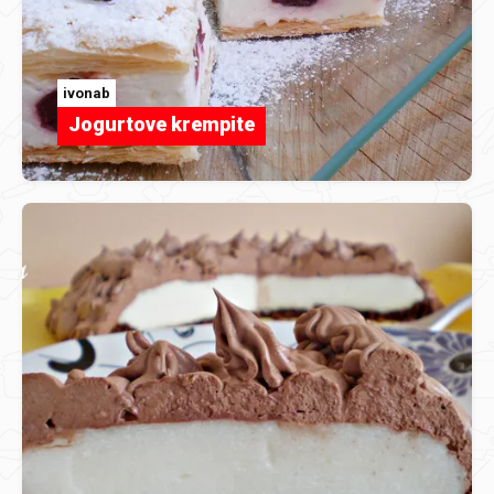
ivonab
Jogurtove krempite