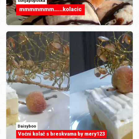
sonjapoposka
mmmmmmm…...kolacic
Daisyboo
Voćni kolač s breskvama by mery123