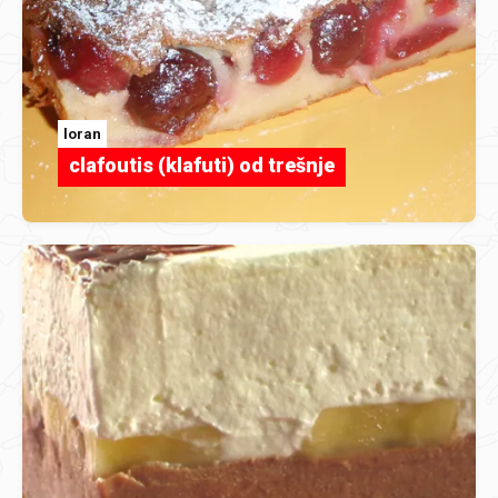
loran
clafoutis (klafuti) od trešnje