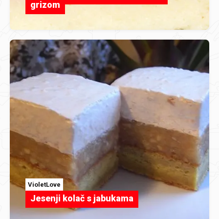
grizom
VioletLove
Jesenji kolač s jabukama