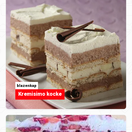
blazenkap
Kremisimo kocke