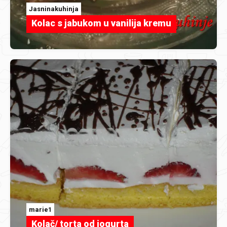
Jasninakuhinja
Kolac s jabukom u vanilija kremu
marie1
Kolač/ torta od jogurta