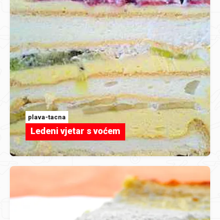
plava-tacna
Ledeni vjetar s voćem