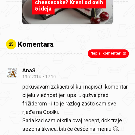
cheesecake? Kreni od ovih
5 ideja
Komentara
25
Napiši komentar
AnaS
13.7.2014.
17:10
pokušavam zakačiti sliku i napisati komentar
cijelu vječnost jer ups ... gužva pred
frižiderom - i to je razlog zašto sam sve
rjeđe na Coolki.
Sada kad sam otkrila ovaj recept, dok traje
sezona tikvica, biti će češće na meniu 🙂.