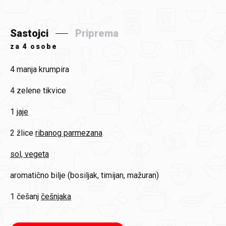
Sastojci
Priprema
za
4 osobe
4
manja krumpira
4
zelene tikvice
1
jaje
2 žlice
ribanog parmezana
sol, vegeta
aromatično bilje (bosiljak, timijan, mažuran)
1 češanj
češnjaka