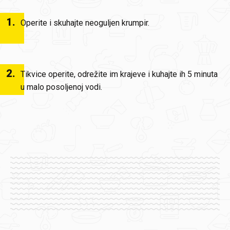
1
.
Operite i skuhajte neoguljen krumpir.
2
.
Tikvice operite, odrežite im krajeve i kuhajte ih 5 minuta
u malo posoljenoj vodi.