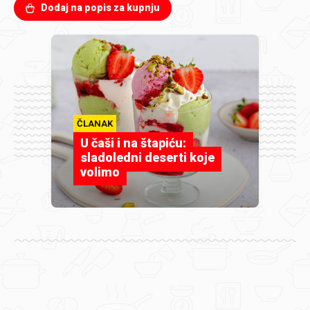
Dodaj na popis za kupnju
ČLANAK
U čaši i na štapiću:
sladoledni deserti koje
volimo