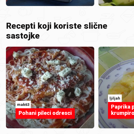
Recepti koji koriste slične
sastojke
ljiljah
mak63
Paprika 
Pohani pileci odresci
krumpir