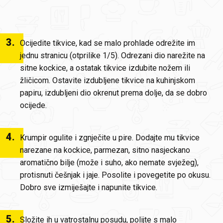
3
.
Ocijedite tikvice, kad se malo prohlade odrežite im
jednu stranicu (otprilike 1/5). Odrezani dio narežite na
sitne kockice, a ostatak tikvice izdubite nožem ili
žličicom. Ostavite izdubljene tikvice na kuhinjskom
papiru, izdubljeni dio okrenut prema dolje, da se dobro
ocijede.
4
.
Krumpir ogulite i zgnječite u pire. Dodajte mu tikvice
narezane na kockice, parmezan, sitno nasjeckano
aromatično bilje (može i suho, ako nemate svježeg),
protisnuti češnjak i jaje. Posolite i povegetite po okusu.
Dobro sve izmiješajte i napunite tikvice.
5
.
Složite ih u vatrostalnu posudu, polijte s malo