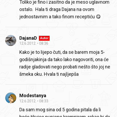
Toliko je fino i zasitno da je meso uglavnom
ostalo. Hala ti draga Dajana na ovom
jednostavnim a tako finom receptiću 😋
DajanaD
Autor
12.6.2012.
08:36
Kako je to lijepo čuti, da se barem moja 5-
godišnjakinja da tako lako nagovoriti, ona će
radije gladovati nego probati nešto što joj ne
šmeka oku. Hvala ti najljepša
Modestanya
12.6.2012.
08:33
Da sam mog sina od 5 godina pitala da li
hoće tikvice punjene krompirom, rekao bi da