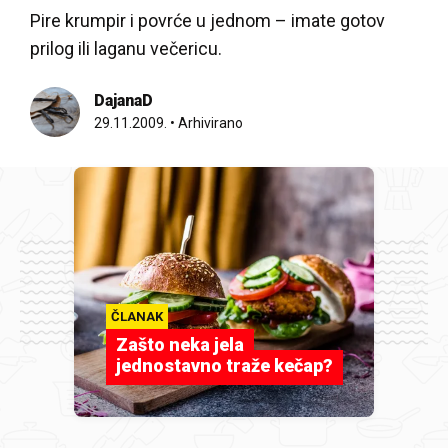
Pire krumpir i povrće u jednom – imate gotov
prilog ili laganu večericu.
DajanaD
29.11.2009.
•
Arhivirano
ČLANAK
Zašto neka jela
jednostavno traže kečap?