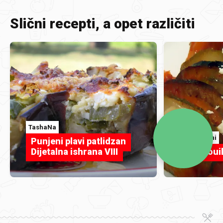
Slični recepti, a opet različiti
TashaNa
SaniAmani
Punjeni plavi patlidzan
Dijetalna ishrana VIII
Ratatouil