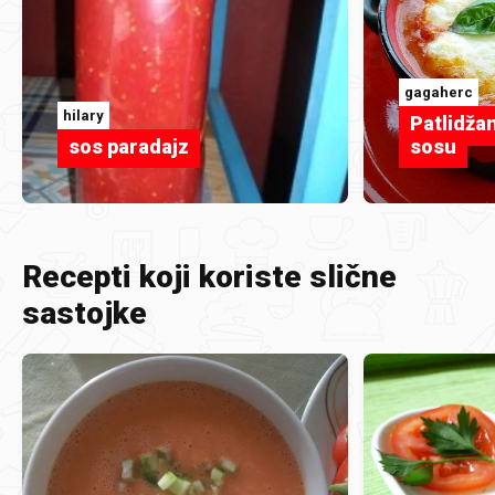
gagaherc
hilary
Patlidža
sos paradajz
sosu
Recepti koji koriste slične
sastojke