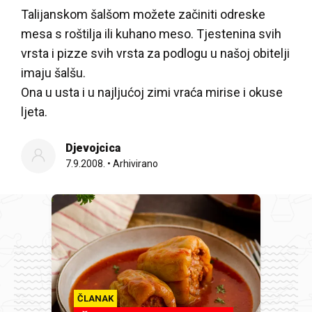
Talijanskom šalšom možete začiniti odreske
mesa s roštilja ili kuhano meso. Tjestenina svih
vrsta i pizze svih vrsta za podlogu u našoj obitelji
imaju šalšu.
Ona u usta i u najljućoj zimi vraća mirise i okuse
ljeta.
Djevojcica
7.9.2008.
•
Arhivirano
ČLANAK