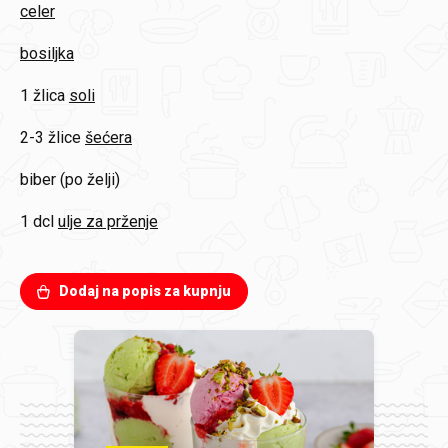
celer
bosiljka
1 žlica
soli
2-3 žlice
šećera
biber (po želji)
1 dcl
ulje za prženje
Dodaj na popis za kupnju