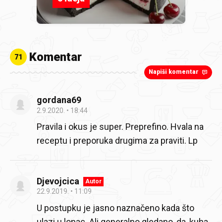
Komentar
71
Napiši komentar
gordana69
2.9.2020.
18:44
Pravila i okus je super. Preprefino. Hvala na
receptu i preporuka drugima za praviti. Lp
Djevojcica
Autor
22.9.2019.
11:09
U postupku je jasno naznačeno kada što
ulazi u lonac. Ali generalno gledano, da, kuha