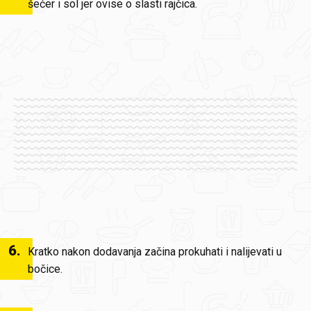
šećer i sol jer ovise o slasti rajčica.
6
.
Kratko nakon dodavanja začina prokuhati i nalijevati u
bočice.