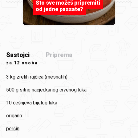
Što sve možeš pripremiti
od jedne passate?
Sastojci
Priprema
za
12 osoba
3 kg
zrelih rajčica (mesnatih)
500 g
sitno nacjeckanog crvenog luka
10
češnjeva bijelog luka
origano
peršin