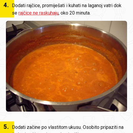
4
.
Dodati rajčice, promiješati i kuhati na laganoj vatri dok
se
rajčice ne raskuhaju
, oko 20 minuta.
5
.
Dodati začine po vlastitom ukusu. Osobito pripaziti na