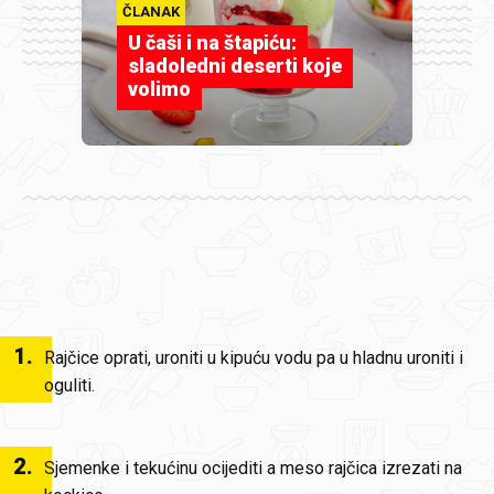
ČLANAK
U čaši i na štapiću:
sladoledni deserti koje
volimo
1
.
Rajčice oprati, uroniti u kipuću vodu pa u hladnu uroniti i
oguliti.
2
.
Sjemenke i tekućinu ocijediti a meso rajčica izrezati na