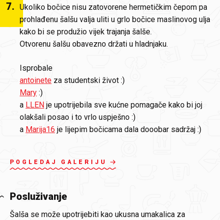
7
.
Ukoliko bočice nisu zatovorene hermetičkim čepom pa
prohlađenu šalšu valja uliti u grlo bočice maslinovog ulja
kako bi se produžio vijek trajanja šalše.
Otvorenu šalšu obavezno držati u hladnjaku.
Isprobale
antoinete
za studentski život :)
Mary
:)
a
LLEN
je upotrijebila sve kućne pomagače kako bi joj
olakšali posao i to vrlo uspješno :)
a
Marija16
je lijepim bočicama dala dooobar sadržaj :)
POGLEDAJ GALERIJU
Posluživanje
Šalša se može upotrijebiti kao ukusna umakalica za