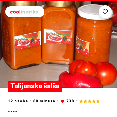
Preskoči na glavni sadržaj
Talijanska šalša
12 osoba
60
minuta
738