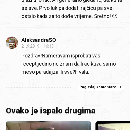
se sve. Prvo luk pa dodati rajčicu pa sve
ostalo kada za to dođe vrijeme. Sretno! 🙂
AleksandraSO
21.9.2019.
16:13
Pozdrav!Nameravam isprobati vas
recept,jedino ne znam da li ae kuva samo
meso paradajza ili sve?Hvala.
Pogledaj komentare
Ovako je ispalo drugima