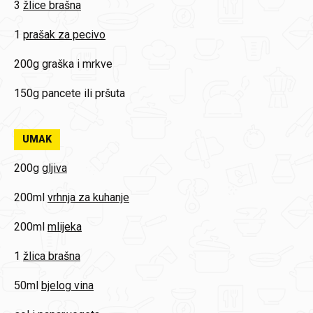
3
žlice brašna
1
prašak za pecivo
200g
graška i mrkve
150g
pancete ili pršuta
UMAK
200g
gljiva
200ml
vrhnja za kuhanje
200ml
mlijeka
1
žlica brašna
50ml
bjelog vina