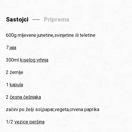
Sastojci
Priprema
600g
mljevene junetine,svinjetine ili teletine
7
jaja
300ml
kiselog vrhnja
2
žemlje
1
kapula
2
česna češnjaka
začini po želji sol,papar,vegeta,crvena paprika
1/2
vezice peršina