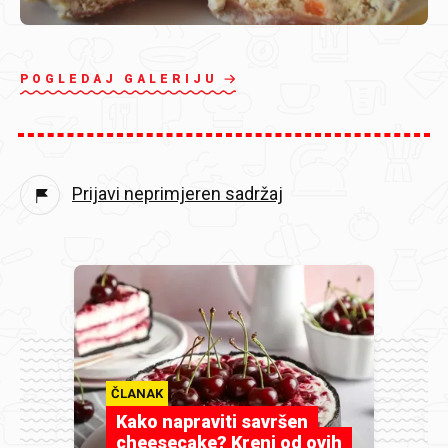
POGLEDAJ GALERIJU
Prijavi neprimjeren sadržaj
ČLANAK
Kako napraviti savršen
cheesecake? Kreni od ovih