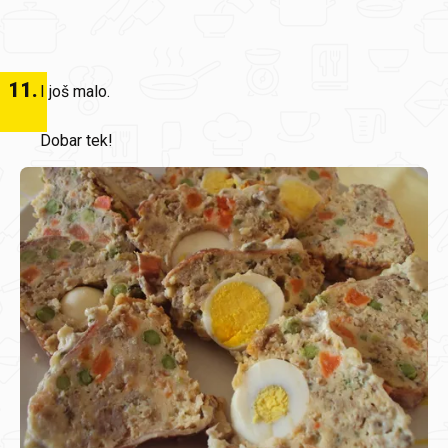
11
.
I još malo.
Dobar tek!