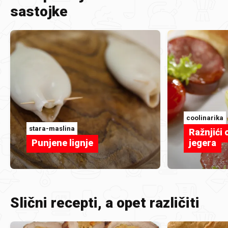
sastojke
coolinarika
stara-maslina
Ražnjići
Punjene lignje
jegera
Slični recepti, a opet različiti