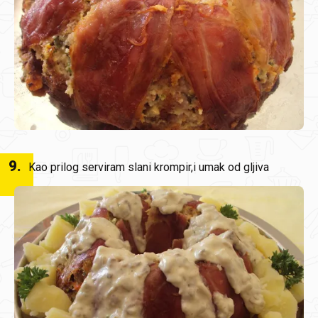
9
.
Kao prilog serviram slani krompir,i umak od gljiva