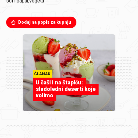
sol i papar,vegeta
Dodaj na popis za kupnju
ČLANAK
U čaši i na štapiću:
sladoledni deserti koje
volimo