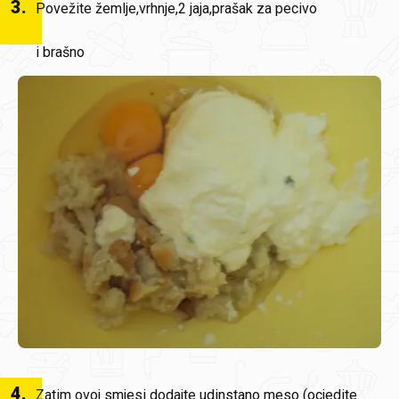
3
.
Povežite žemlje,vrhnje,2 jaja,prašak za pecivo
i brašno
4
.
Zatim ovoj smjesi dodajte udinstano meso (ocjedite