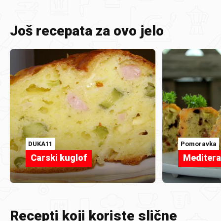
Još recepata za ovo jelo
DUKA11
Pomoravka
Carski kuglof
Meditera
Recepti koji koriste slične