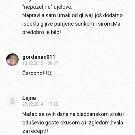
"nepoželjne" djelove.
Napravila sam umak od gljiva,i još dodatno
ispekla gljive punjene šunkom i sirom.Ma
predobro je bilo!
gordanac011
13.12.2015.
09:07
Čarobno!!!👏
Lejna
27.12.2014.
17:25
Našao se ovih dana na blagdanskom stolu i
oduševio goste okusom a i izgledom,hvala
za recept!!