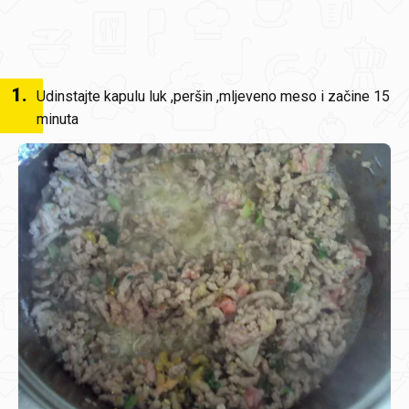
1
.
Udinstajte kapulu luk ,peršin ,mljeveno meso i začine 15
minuta