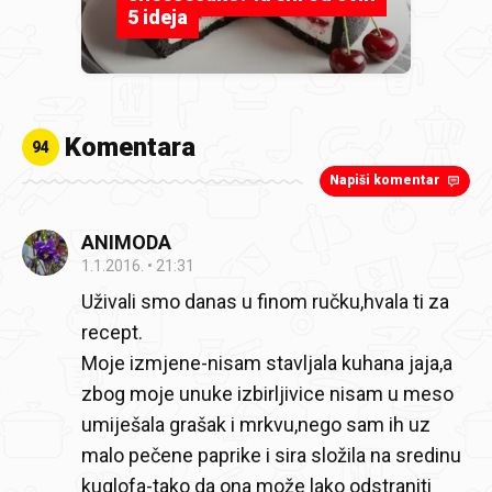
5 ideja
Komentara
94
Napiši komentar
ANIMODA
1.1.2016.
21:31
Uživali smo danas u finom ručku,hvala ti za
recept.
Moje izmjene-nisam stavljala kuhana jaja,a
zbog moje unuke izbirljivice nisam u meso
umiješala grašak i mrkvu,nego sam ih uz
malo pečene paprike i sira složila na sredinu
kuglofa-tako da ona može lako odstraniti