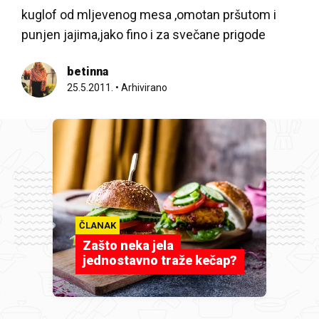
kuglof od mljevenog mesa ,omotan pršutom i
punjen jajima,jako fino i za svečane prigode
betinna
25.5.2011.
•
Arhivirano
ČLANAK
Zašto neka jela
jednostavno traže kečap?