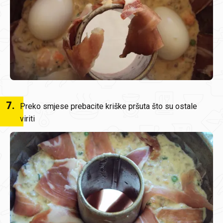
7
.
Preko smjese prebacite kriške pršuta što su ostale
viriti