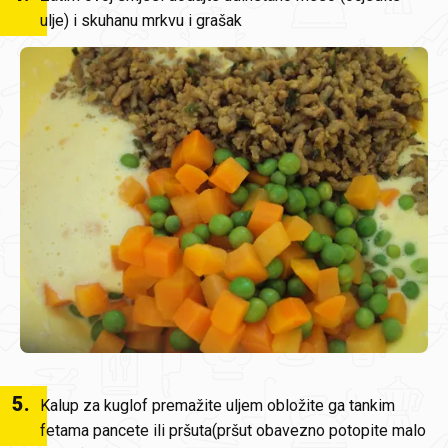
ulje) i skuhanu mrkvu i grašak
5
.
Kalup za kuglof premažite uljem obložite ga tankim
fetama pancete ili pršuta(pršut obavezno potopite malo